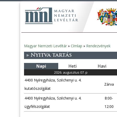
Magyar Nemzeti Levéltár
»
Címlap
»
Rendezvények
Jelenlegi
Nyitva tartás
hely
Napi
Heti
Havi
2026. augusztus 07. p
4400 Nyíregyháza, Széchenyi u. 4.
Zárva
kutatószolgálat
4400 Nyíregyháza, Széchenyi u. 4.
8:00-
ügyfélszolgálat
12:00