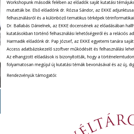
Workshopunk második felében az előadók saját kutatási témájukon 
mutatták be. Első előadónk dr. Rózsa Sándor, az EKKE adjunktusa,
felhasználásról és a különböző tematikus térképek térinformatikai s
Dr. Ballabás Dánielnek, az EKKE docensének az előadásában hall
kutatásokban történő felhasználási lehetőségeiről és a relációs ad
Harmadik előadónk dr. Pap József, az EKKE egyetemi tanára saját 
Access adatbáziskezelő szoftver működését és felhasználási lehet
Az elhangzott előadások is bizonyították, hogy a történelemtud
folyamatosan megújul új kutatási témák bevonásával és az új, digi
Rendezvényük támogatói: