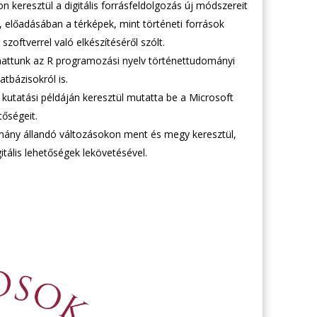
keresztül a digitális forrásfeldolgozás új módszereit
 előadásában a térképek, mint történeti források
zoftverrel való elkészítéséről szólt.
hattunk az R programozási nyelv történettudományi
atbázisokról is.
kutatási példáján keresztül mutatta be a Microsoft
őségeit.
omány állandó változásokon ment és megy keresztül,
tális lehetőségek lekövetésével.