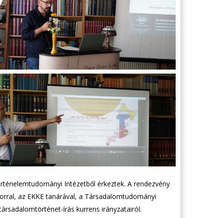
rténelemtudományi Intézetből érkeztek. A rendezvény
iborral, az EKKE tanárával, a Társadalomtudományi
ársadalomtörténet-írás kurrens irányzatairól.