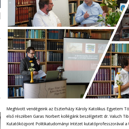
Meghívott vendégeink az Eszterházy Károly Katolikus Egyetem Tö
első részében Garas Norbert kollégánk beszélgetett dr. Valuch T
Kutatóközpont Politikatudományi Intézet kutatóprofesszorával a t