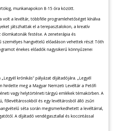
ütörtökig, munkanapokon 8-15 óra között.
 volt a levéltár, többféle programlehetőséget kínálva
eket játszhattak el a terepasztalokon, a kreatív
 ólomkatonák festése. A zeneterápia és
ű személyes hangvételű előadáson vehettek részt Tóth
rogramot énekes előadók nagysikerű könnyűzenei
„Legyél krónikás” pályázat díjátadójára. „Legyél
jén hirdette meg a Magyar Nemzeti Levéltár a Petőfi
téneti vagy helytörténeti tárgyú emlékek témakörben. A
őlevéltárosokból és egy levéltárosból álló zsűri
hangvételű séta során megismerkedhetett a levéltárral,
tótól. A díjátadó vendégasztallal és koccintással