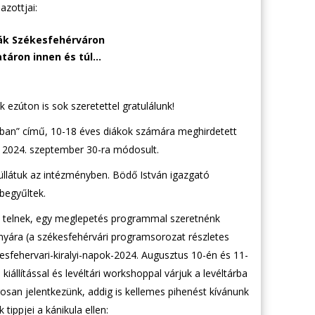
azottjai:
iák Székesfehérváron
táron innen és túl…
 ezúton is sok szeretettel gratulálunk!
ban” című, 10-18 éves diákok számára meghirdetett
 2024. szeptember 30-ra módosult.
güllátuk az intézményben. Bödő István igazgató
begyűltek.
en telnek, egy meglepetés programmal szeretnénk
nyára (a székesfehérvári programsorozat részletes
kesfehervari-kiralyi-napok-2024. Augusztus 10-én és 11-
iállítással és levéltári workshoppal várjuk a levéltárba
osan jelentkezünk, addig is kellemes pihenést kívánunk
tippjei a kánikula ellen: