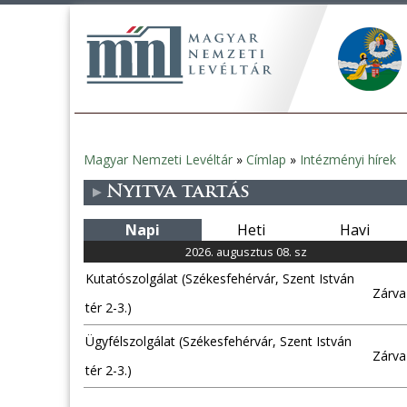
Magyar Nemzeti Levéltár
»
Címlap
»
Intézményi hírek
Jelenlegi
Nyitva tartás
hely
Napi
Heti
Havi
2026. augusztus 08. sz
Kutatószolgálat (Székesfehérvár, Szent István
Zárva
tér 2-3.)
Ügyfélszolgálat (Székesfehérvár, Szent István
Zárva
tér 2-3.)