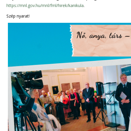
https://mnl.gov.hu/mnl/fml/hirek/kanikula
.
Szép nyarat!