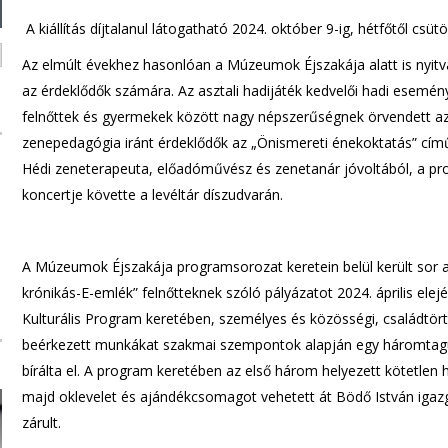
A kiállítás díjtalanul látogatható 2024. október 9-ig, hétfőtől cs
Az elmúlt évekhez hasonlóan a Múzeumok Éjszakája alatt is nyitva
az érdeklődők számára. Az asztali hadijáték kedvelői hadi esemény
felnőttek és gyermekek között nagy népszerűségnek örvendett az
zenepedagógia iránt érdeklődők az „Önismereti énekoktatás” cím
Hédi zeneterapeuta, előadóművész és zenetanár jóvoltából, a p
koncertje követte a levéltár díszudvarán.
A Múzeumok Éjszakája programsorozat keretein belül került sor a 
krónikás-E-emlék” felnőtteknek szóló pályázatot 2024. április ele
Kulturális Program keretében, személyes és közösségi, családtör
beérkezett munkákat szakmai szempontok alapján egy háromtagú, f
bírálta el. A program keretében az első három helyezett kötetlen 
majd oklevelet és ajándékcsomagot vehetett át Bödő István igazga
zárult.