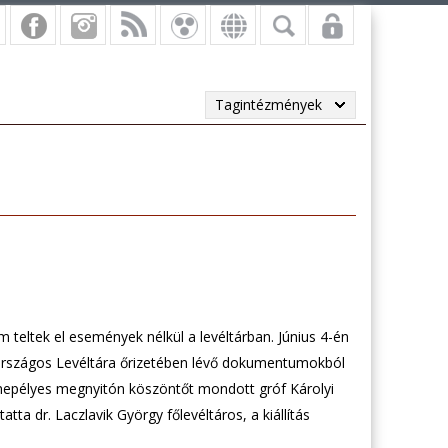
Tagintézmények
teltek el események nélkül a levéltárban. Június 4-én
Országos Levéltára őrizetében lévő dokumentumokból
 ünnepélyes megnyitón köszöntőt mondott gróf Károlyi
ta dr. Laczlavik György főlevéltáros, a kiállítás