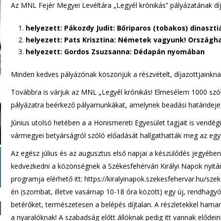
Az MNL Fejér Megyei Levéltára „Legyél krónikás” pályázatának díj
helyezett: Pákozdy Judit: Bőriparos (tobakos) dinaszt
helyezett: Pats Krisztina: Németek vagyunk! Országha
helyezett: Gordos Zsuzsanna: Dédapán nyomában
Minden kedves pályázónak köszönjük a részvételt, díjazottjainknak
Továbbra is várjuk az MNL „Legyél krónikás! Elmesélem 1000 szó
pályázatra beérkező pályamunkákat, amelynek beadási határideje
Június utolsó hetében a a Honismereti Egyesület tagjait is vendé
vármegyei betyárságról szóló előadását hallgathatták meg az egy
Az egész július és az augusztus első napjai a készülődés jegyéb
kedvezkedni a közönségnek a Székesfehérvári Királyi Napok nyitá
programja elérhető itt: https://kiralyinapok.szekesfehervar.hu/sze
én (szombat, illetve vasárnap 10-18 óra között) egy új, rendhagyó k
betérőket, természetesen a belépés díjtalan. A részletekkel hamar
a nyaralóknak! A szabadság előtt állóknak pedig itt vannak elődeink 