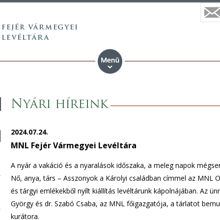
Nyári híreink
2024.07.24.
MNL Fejér Vármegyei Levéltára
A nyár a vakáció és a nyaralások időszaka, a meleg napok mégsem 
Nő, anya, társ – Asszonyok a Károlyi családban címmel az MNL 
és tárgyi emlékekből nyílt kiállítás levéltárunk kápolnájában. Az
György és dr. Szabó Csaba, az MNL főigazgatója, a tárlatot bemutat
kurátora.