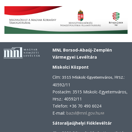
MNL Borsod-Abaúj-Zemplén
Vármegyei Levéltára
Miskolci Központ
Cím:
Hrsz.:
3515 Miskolc-Egyetemváros,
40592/11
Postacím: 3515 Miskolc-Egyetemváros,
Hrsz.: 40592/11
Telefon: +36 70 490 6024
E-mail:
bazvl@mnl.gov.hu
(link
sends
Sátoraljaújhelyi Fióklevéltár
e-