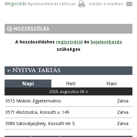
Megosztás
Nyomtatóbarát változat
küldés e-mailben
ÚJ HOZZÁSZÓLÁS
A hozzászóláshoz
regisztráció
és
bejelentkezés
szükséges
Nyitva tartás
Napi
Heti
Havi
2026. augusztus 09. v
3515 Miskolc-Egyetemváros
Zárva
3571 Alsózsolca, Kossuth u. 149.
Zárva
3980 Sátoraljaújhely, Kossuth tér 5.
Zárva