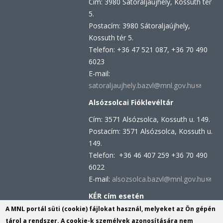
Cím: 3980 Sátoraljaújhely, Kossuth tér
mail)
5.
Postacím: 3980 Sátoraljaújhely,
Kossuth tér 5.
Telefon: +36 47 521 087, +36 70 490
6023
E-mail:
satoraljaujhely.bazvl@mnl.gov.hu
(link
sends
Alsózsolcai Fióklevéltár
e-
Cím: 3571 Alsózsolca, Kossuth u. 149.
mail)
Postacím: 3571 Alsózsolca, Kossuth u.
149.
Telefon: +36 46 407 259 +36 70 490
6022
E-mail:
alsozsolca.bazvl@mnl.gov.hu
(link
send
KÉR cím esetén
e-
KRID azonosító: 113809158
A MNL portál süti (cookie) fájlokat használ, melyeket az Ön gépén
mail)
KÉR azonosító: MNL BAZML
tárol a rendszer. A cookie-k személyek azonosítására nem