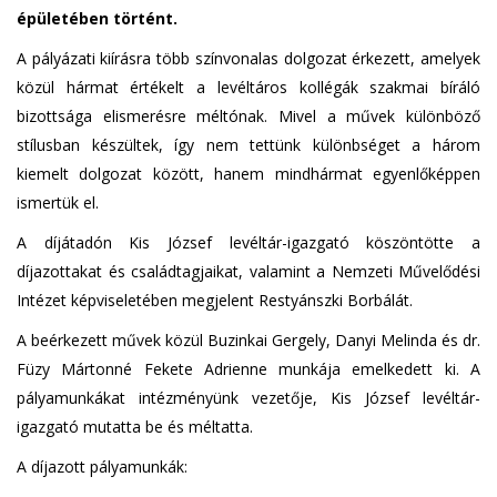
épületében történt.
A pályázati kiírásra több színvonalas dolgozat érkezett, amelyek
közül hármat értékelt a levéltáros kollégák szakmai bíráló
bizottsága elismerésre méltónak. Mivel a művek különböző
stílusban készültek, így nem tettünk különbséget a három
kiemelt dolgozat között, hanem mindhármat egyenlőképpen
ismertük el.
A díjátadón Kis József levéltár-igazgató köszöntötte a
díjazottakat és családtagjaikat, valamint a Nemzeti Művelődési
Intézet képviseletében megjelent Restyánszki Borbálát.
A beérkezett művek közül Buzinkai Gergely, Danyi Melinda és dr.
Füzy Mártonné Fekete Adrienne munkája emelkedett ki. A
pályamunkákat intézményünk vezetője, Kis József levéltár-
igazgató mutatta be és méltatta.
A díjazott pályamunkák: