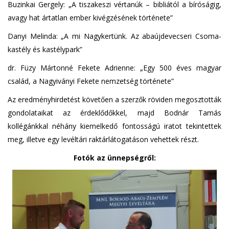
Buzinkai Gergely: „A tiszakeszi vértanúk – bibliától a bíróságig,
avagy hat ártatlan ember kivégzésének története”
Danyi Melinda: „A mi Nagykertünk. Az abaújdevecseri Csoma-
kastély és kastélypark”
dr. Füzy Mártonné Fekete Adrienne: „Egy 500 éves magyar
család, a Nagyiványi Fekete nemzetség története”
Az eredményhirdetést követően a szerzők röviden megosztották
gondolataikat az érdeklődőkkel, majd Bodnár Tamás
kollégánkkal néhány kiemelkedő fontosságú iratot tekintettek
meg, illetve egy levéltári raktárlátogatáson vehettek részt.
Fotók az ünnepségről: