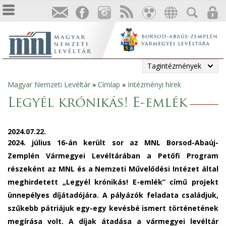
Tagintézmények
Magyar Nemzeti Levéltár
»
Címlap
»
Intézményi hírek
Jelenlegi
Legyél krónikás! E-emlék
hely
2024.07.22.
2024. július 16-án került sor az MNL Borsod-Abaúj-
Zemplén Vármegyei Levéltárában a Petőfi Program
részeként az MNL és a Nemzeti Művelődési Intézet által
meghirdetett „Legyél krónikás! E-emlék” című projekt
ünnepélyes díjátadójára. A pályázók feladata családjuk,
szűkebb pátriájuk egy-egy kevésbé ismert történetének
megírása volt. A díjak átadása a vármegyei levéltár