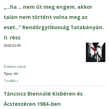
„...ha ... nem üt meg engem, akkor
talán nem történt volna meg az
eset...” Rendőrgyilkosság Tatabányán.
II. rész
2026.02.09.
Érdekes iratok
Típus:
Hír
Tovább »
Táncsics Biennálé Kisbéren és
Ácsteszéren 1984-ben