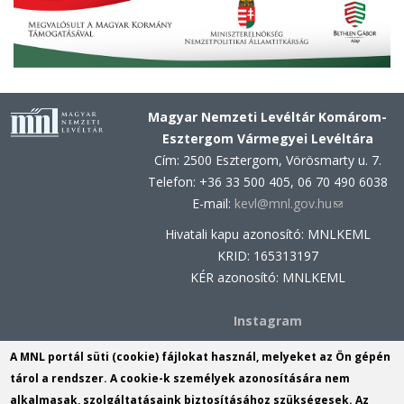
Magyar Nemzeti Levéltár Komárom-
Esztergom Vármegyei Levéltára
Cím: 2500 Esztergom, Vörösmarty u. 7.
Telefon: +36 33 500 405, 06 70 490 6038
E-mail:
kevl@mnl.gov.hu
(link
sends
Hivatali kapu azonosító: MNLKEML
e-
KRID: 165313197
mail)
KÉR azonosító: MNLKEML
Instagram
Facebook
A MNL portál süti (cookie) fájlokat használ, melyeket az Ön gépén
tárol a rendszer. A cookie-k személyek azonosítására nem
MNL Komárom-Esztergom Vármegyei
alkalmasak, szolgáltatásaink biztosításához szükségesek. Az
Levéltárának Komáromi Fióklevéltára