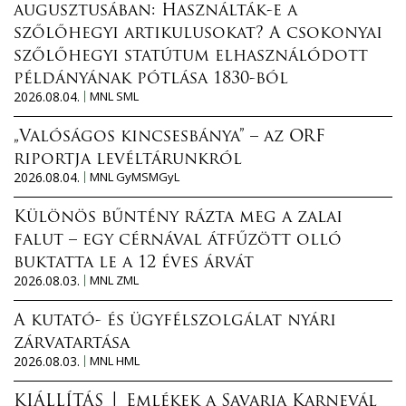
augusztusában: Használták-e a
szőlőhegyi artikulusokat? A csokonyai
szőlőhegyi statútum elhasználódott
példányának pótlása 1830-ból
2026.08.04.
MNL SML
„Valóságos kincsesbánya” – az ORF
riportja levéltárunkról
2026.08.04.
MNL GyMSMGyL
Különös bűntény rázta meg a zalai
falut – egy cérnával átfűzött olló
buktatta le a 12 éves árvát
2026.08.03.
MNL ZML
A kutató- és ügyfélszolgálat nyári
zárvatartása
2026.08.03.
MNL HML
KIÁLLÍTÁS │ Emlékek a Savaria Karnevál