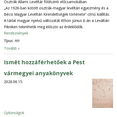
Osztrák Állami Levéltár földszinti előcsarnokában
„Az 1926-ban kötött osztrák-magyar levéltári egyezmény és a
Bécsi Magyar Levéltári Kirendeltségek története” című kiállítás.
A tárlat magyar nyelvű változatát itthon június 6-án a Leváltári
Pikniken tekinthetik meg először az érdeklődők.
Rendezvények
Típus:
Hír
Tovább »
Ismét hozzáférhetőek a Pest
vármegyei anyakönyvek
2026.06.15.
Újdonságok