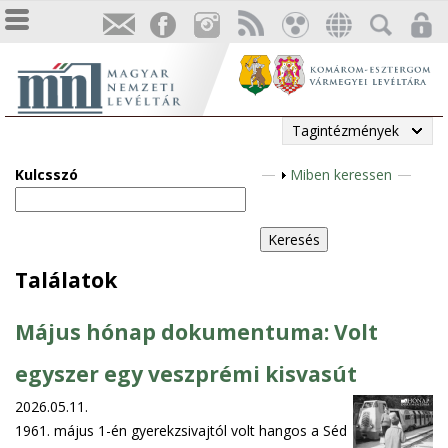
Tagintézmények
Kulcsszó
M
Miben keressen
e
g
j
e
Találatok
l
e
Május hónap dokumentuma: Volt
n
í
egyszer egy veszprémi kisvasút
t
2026.05.11.
é
1961. május 1-én gyerekzsivajtól volt hangos a Séd
s