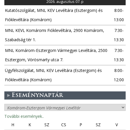
a
2026. augusztus 07. p
Kutatószolgálat, MNL KEV Levéltára (Esztergom) és
8:00-
k
Fióklevéltára (Komárom)
13:00
MNL KEVL Komáromi Fióklevéltára, 2900 Komárom,
7:30-
Szabadság tér 1.
13:30
MNL Komárom-Esztergom Vármegyei Levéltára, 2500
7:30-
Esztergom, Vörösmarty utca 7.
13:30
Ügyfélszolgálat, MNL KEV Levéltára (Esztergom) és
8:00-
Fióklevéltára (Komárom)
12:00
Eseménynaptár
További események..
H
K
SZ
CS
P
SZ
V