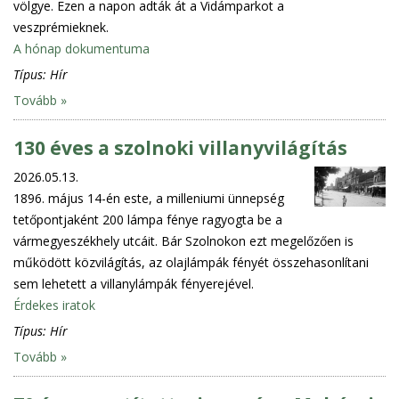
völgye. Ezen a napon adták át a Vidámparkot a
veszprémieknek.
A hónap dokumentuma
Típus:
Hír
Tovább »
130 éves a szolnoki villanyvilágítás
2026.05.13.
1896. május 14-én este, a milleniumi ünnepség
tetőpontjaként 200 lámpa fénye ragyogta be a
vármegyeszékhely utcáit. Bár Szolnokon ezt megelőzően is
működött közvilágítás, az olajlámpák fényét összehasonlítani
sem lehetett a villanylámpák fényerejével.
Érdekes iratok
Típus:
Hír
Tovább »