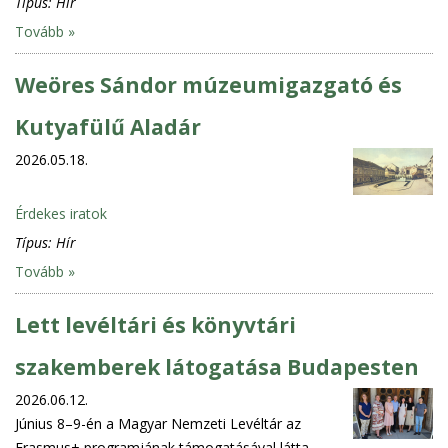
Típus:
Hír
Tovább »
Weöres Sándor múzeumigazgató és
Kutyafülű Aladár
2026.05.18.
Érdekes iratok
Típus:
Hír
Tovább »
Lett levéltári és könyvtári
szakemberek látogatása Budapesten
2026.06.12.
Június 8–9-én a Magyar Nemzeti Levéltár az
Erasmus+ programjának támogatásával látta