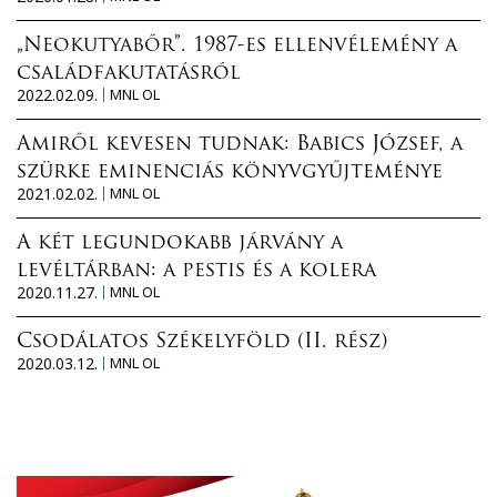
„Neokutyabőr”. 1987-es ellenvélemény a
családfakutatásról
2022.02.09.
MNL OL
Amiről kevesen tudnak: Babics József, a
szürke eminenciás könyvgyűjteménye
2021.02.02.
MNL OL
A két legundokabb járvány a
levéltárban: a pestis és a kolera
2020.11.27.
MNL OL
Csodálatos Székelyföld (II. rész)
2020.03.12.
MNL OL