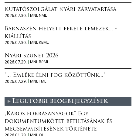
Kutatószolgálat nyári zárvatartása
2026.07.30.
MNL NML
Barnaszén helyett fekete lemezek... -
kiállítás
2026.07.30.
MNL KEML
Nyári szünet 2026
2026.07.29.
MNL BéML
"... Emléke élni fog közöttünk..."
2026.07.29.
MNL TML
Legutóbbi blogbejegyzések
„Káros forrásanyagok” Egy
dokumentumkötet betiltásának és
megsemmisítésének története
2026.01.28.
MNL OL