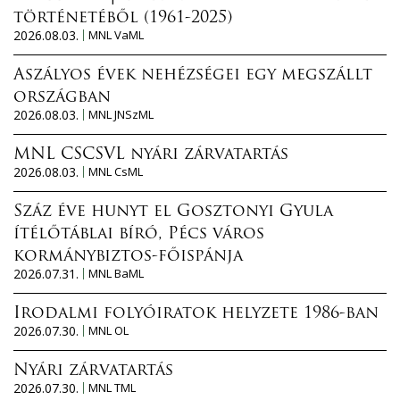
történetéből (1961-2025)
2026.08.03.
MNL VaML
Aszályos évek nehézségei egy megszállt
országban
2026.08.03.
MNL JNSzML
MNL CSCSVL nyári zárvatartás
2026.08.03.
MNL CsML
Száz éve hunyt el Gosztonyi Gyula
ítélőtáblai bíró, Pécs város
kormánybiztos-főispánja
2026.07.31.
MNL BaML
Irodalmi folyóiratok helyzete 1986-ban
2026.07.30.
MNL OL
Nyári zárvatartás
2026.07.30.
MNL TML