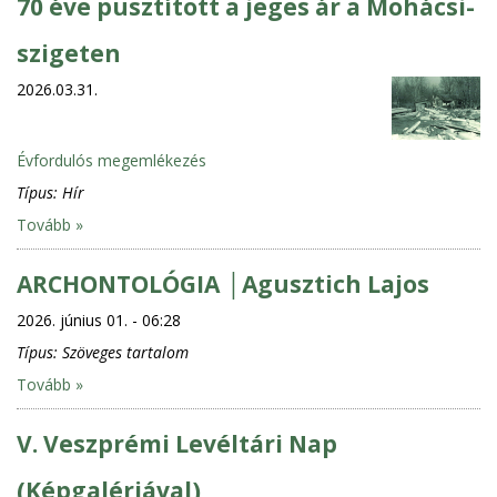
70 éve pusztított a jeges ár a Mohácsi-
szigeten
2026.03.31.
Évfordulós megemlékezés
Típus:
Hír
Tovább »
ARCHONTOLÓGIA │Agusztich Lajos
2026. június 01. - 06:28
Típus:
Szöveges tartalom
Tovább »
V. Veszprémi Levéltári Nap
(Képgalériával)