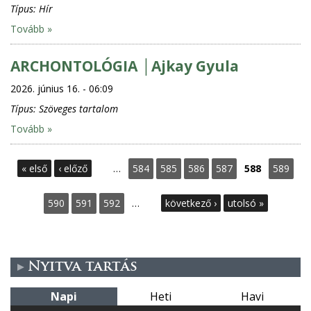
Típus:
Hír
Tovább »
ARCHONTOLÓGIA │Ajkay Gyula
2026. június 16. - 06:09
Típus:
Szöveges tartalom
Tovább »
O
« első
‹ előző
…
584
585
586
587
588
589
l
590
591
592
…
következő ›
utolsó »
d
a
Nyitva tartás
l
Napi
Heti
Havi