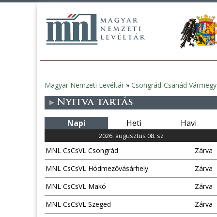
Magyar Nemzeti Levéltár
»
Csongrád-Csanád Vármegye
Jelenlegi
Nyitva tartás
hely
Napi
Heti
Havi
2026. augusztus 08. sz
MNL CsCsVL Csongrád
Zárva
MNL CsCsVL Hódmezővásárhely
Zárva
MNL CsCsVL Makó
Zárva
MNL CsCsVL Szeged
Zárva