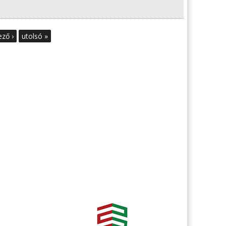
ző ›
utolsó »