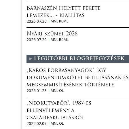
Barnaszén helyett fekete
lemezek... - kiállítás
2026.07.30.
MNL KEML
Nyári szünet 2026
2026.07.29.
MNL BéML
Legutóbbi blogbejegyzések
„Káros forrásanyagok” Egy
dokumentumkötet betiltásának és
megsemmisítésének története
2026.01.28.
MNL OL
„Neokutyabőr”. 1987-es
ellenvélemény a
családfakutatásról
2022.02.09.
MNL OL