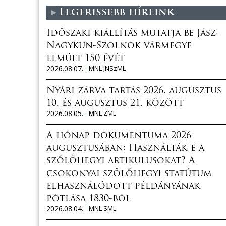
Legfrissebb híreink
Időszaki kiállítás mutatja be Jász-
Nagykun-Szolnok vármegye
elmúlt 150 évét
2026.08.07.
MNL JNSzML
Nyári zárva tartás 2026. augusztus
10. és augusztus 21. között
2026.08.05.
MNL ZML
A hónap dokumentuma 2026
augusztusában: Használták-e a
szőlőhegyi artikulusokat? A
csokonyai szőlőhegyi statútum
elhasználódott példányának
pótlása 1830-ból
2026.08.04.
MNL SML