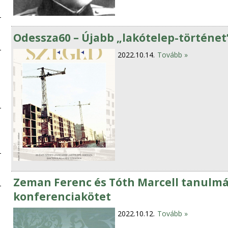
Odessza60 – Újabb „lakótelep-történet”
2022.10.14.
Tovább »
Zeman Ferenc és Tóth Marcell tanulmá
konferenciakötet
2022.10.12.
Tovább »