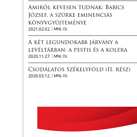
Amiről kevesen tudnak: Babics
József, a szürke eminenciás
könyvgyűjteménye
2021.02.02.
MNL OL
A két legundokabb járvány a
levéltárban: a pestis és a kolera
2020.11.27.
MNL OL
Csodálatos Székelyföld (II. rész)
2020.03.12.
MNL OL