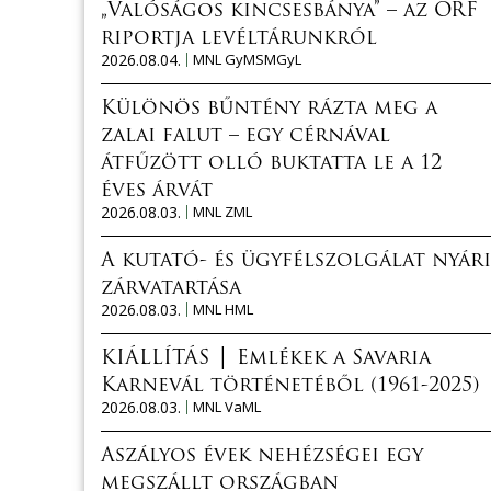
„Valóságos kincsesbánya” – az ORF
riportja levéltárunkról
2026.08.04.
MNL GyMSMGyL
Különös bűntény rázta meg a
zalai falut – egy cérnával
átfűzött olló buktatta le a 12
éves árvát
2026.08.03.
MNL ZML
A kutató- és ügyfélszolgálat nyári
zárvatartása
2026.08.03.
MNL HML
KIÁLLÍTÁS │ Emlékek a Savaria
Karnevál történetéből (1961-2025)
2026.08.03.
MNL VaML
Aszályos évek nehézségei egy
megszállt országban