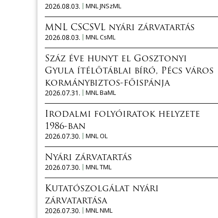
2026.08.03.
MNL JNSzML
MNL CSCSVL nyári zárvatartás
2026.08.03.
MNL CsML
Száz éve hunyt el Gosztonyi
Gyula ítélőtáblai bíró, Pécs város
kormánybiztos-főispánja
2026.07.31.
MNL BaML
Irodalmi folyóiratok helyzete
1986-ban
2026.07.30.
MNL OL
Nyári zárvatartás
2026.07.30.
MNL TML
Kutatószolgálat nyári
zárvatartása
2026.07.30.
MNL NML