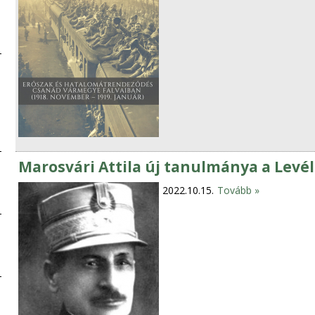
Marosvári Attila új tanulmánya a Lev
2022.10.15.
Tovább »