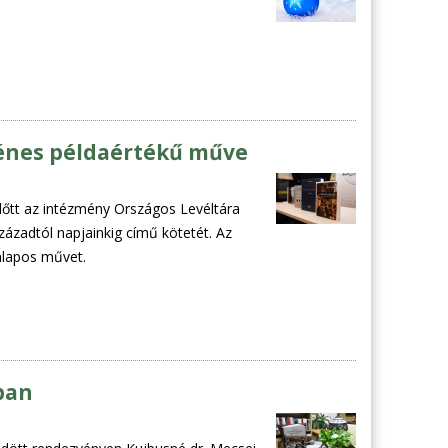
Dénes példaértékű műve
őtt az intézmény Országos Levéltára
zázadtól napjainkig című kötetét. Az
alapos művet.
ban