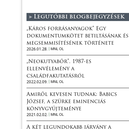
Legutóbbi blogbejegyzések
„Káros forrásanyagok” Egy
dokumentumkötet betiltásának és
megsemmisítésének története
2026.01.28.
MNL OL
„Neokutyabőr”. 1987-es
ellenvélemény a
családfakutatásról
2022.02.09.
MNL OL
Amiről kevesen tudnak: Babics
József, a szürke eminenciás
könyvgyűjteménye
2021.02.02.
MNL OL
A két legundokabb járvány a