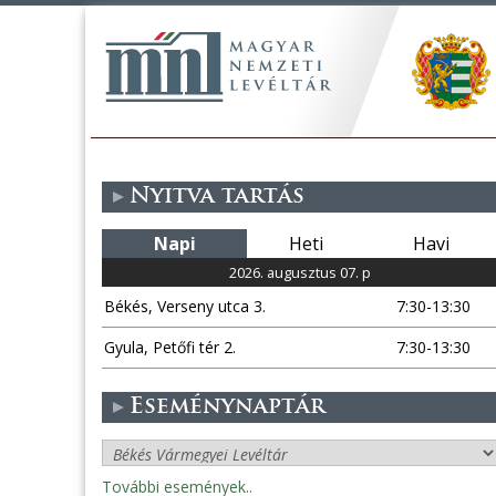
Nyitva tartás
Napi
Heti
Havi
2026. augusztus 07. p
Békés, Verseny utca 3.
7:30-13:30
Gyula, Petőfi tér 2.
7:30-13:30
Eseménynaptár
További események..