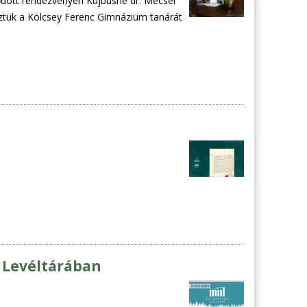
ődött rendezvényen Kujbusné dr. Mecsei
köztük a Kölcsey Ferenc Gimnázium tanárát
i Levéltárában