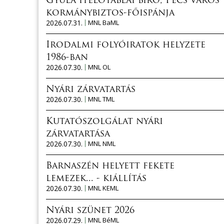
Gyula ítélőtáblai bíró, Pécs város
kormánybiztos-főispánja
2026.07.31.
MNL BaML
Irodalmi folyóiratok helyzete
1986-ban
2026.07.30.
MNL OL
Nyári zárvatartás
2026.07.30.
MNL TML
Kutatószolgálat nyári
zárvatartása
2026.07.30.
MNL NML
Barnaszén helyett fekete
lemezek... - kiállítás
2026.07.30.
MNL KEML
Nyári szünet 2026
2026.07.29.
MNL BéML