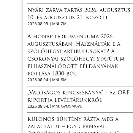
Nyári zárva tartás 2026. augusztus
10. és augusztus 21. között
2026.08.05.
MNL ZML
A hónap dokumentuma 2026
augusztusában: Használták-e a
szőlőhegyi artikulusokat? A
csokonyai szőlőhegyi statútum
elhasználódott példányának
pótlása 1830-ból
2026.08.04.
MNL SML
„Valóságos kincsesbánya” – az ORF
riportja levéltárunkról
2026.08.04.
MNL GyMSMGyL
Különös bűntény rázta meg a
zalai falut – egy cérnával