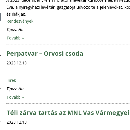
A 2023. december 7-én 11 órától a levéltár kutatótermében kezd
Éva, a nyíregyházi levéltár igazgatója üdvözölte a jelenlévőket, 
és diákjait.
Rendezvények
Típus:
Hír
Tovább »
Perpatvar – Orvosi csoda
2023.12.13.
Hírek
Típus:
Hír
Tovább »
Téli zárva tartás az MNL Vas Vármegye
2023.12.13.