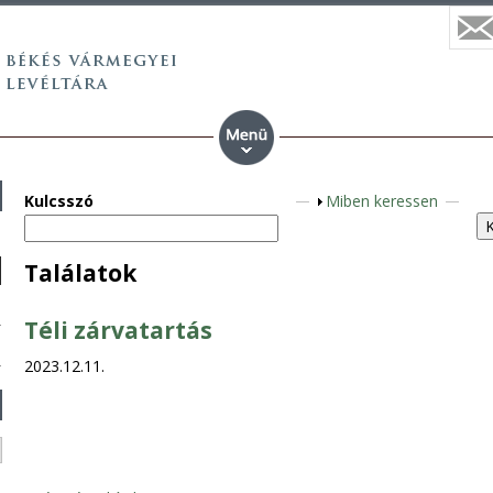
Kulcsszó
M
Miben keressen
e
g
Találatok
j
e
Téli zárvatartás
l
e
2023.12.11.
n
í
t
é
s