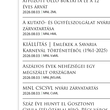
átfűzött olló buktatta le a 12
éves árvát
2026.08.03.
MNL ZML
A kutató- és ügyfélszolgálat nyári
zárvatartása
2026.08.03.
MNL HML
KIÁLLÍTÁS │ Emlékek a Savaria
Karnevál történetéből (1961-2025)
2026.08.03.
MNL VaML
Aszályos évek nehézségei egy
megszállt országban
2026.08.03.
MNL JNSzML
MNL CSCSVL nyári zárvatartás
2026.08.03.
MNL CsML
Száz éve hunyt el Gosztonyi