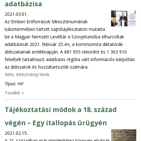
adatbázisa
2021.03.01.
Az Emberi Erőforrások Minisztériumának
tükörtermében tartott sajtótájékoztatón mutatta
be a Magyar Nemzeti Levéltár a Szovjetunióba elhurcoltak
adatbázisát 2021. február 25-én, a kommunista diktatúrák
áldozatainak emléknapján. A 681 955 rekordot és 1 363 910
felvételt tartalmazó adatbázis régóta várt információs kárpótlás
az áldozatok és hozzátartozóik számára.
MNL Intézményi hírek
Típus:
Hír
Tovább »
Tájékoztatási módok a 18. század
végén – Egy itallopás ürügyén
2021.02.15.
A 21. században már mindenkihez könnyen eljutnak