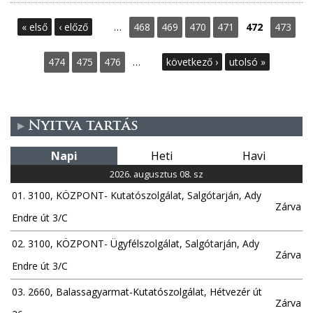
O
« első
‹ előző
…
468
469
470
471
472
473
l
474
475
476
…
következő ›
utolsó »
d
a
Nyitva tartás
l
Napi
Heti
Havi
a
2026. augusztus 08. sz
01. 3100, KÖZPONT- Kutatószolgálat, Salgótarján, Ady
k
Zárva
Endre út 3/C
02. 3100, KÖZPONT- Ügyfélszolgálat, Salgótarján, Ady
Zárva
Endre út 3/C
03. 2660, Balassagyarmat-Kutatószolgálat, Hétvezér út
Zárva