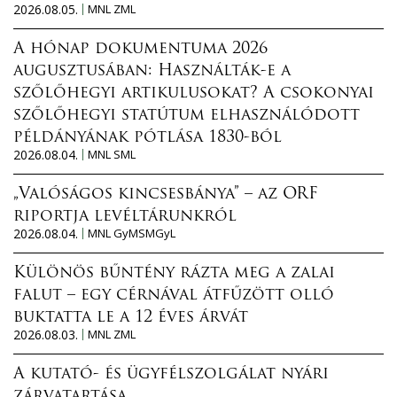
2026.08.05.
MNL ZML
A hónap dokumentuma 2026
augusztusában: Használták-e a
szőlőhegyi artikulusokat? A csokonyai
szőlőhegyi statútum elhasználódott
példányának pótlása 1830-ból
2026.08.04.
MNL SML
„Valóságos kincsesbánya” – az ORF
riportja levéltárunkról
2026.08.04.
MNL GyMSMGyL
Különös bűntény rázta meg a zalai
falut – egy cérnával átfűzött olló
buktatta le a 12 éves árvát
2026.08.03.
MNL ZML
A kutató- és ügyfélszolgálat nyári
zárvatartása