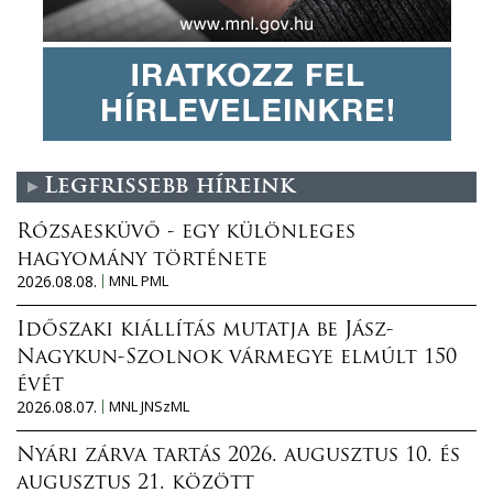
Legfrissebb híreink
Rózsaesküvő - egy különleges
hagyomány története
2026.08.08.
MNL PML
Időszaki kiállítás mutatja be Jász-
Nagykun-Szolnok vármegye elmúlt 150
évét
2026.08.07.
MNL JNSzML
Nyári zárva tartás 2026. augusztus 10. és
augusztus 21. között