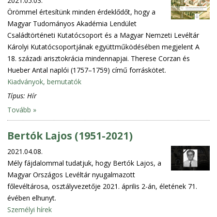
2021.05.03.
Örömmel értesítünk minden érdeklődőt, hogy a
Magyar Tudományos Akadémia Lendület
Családtörténeti Kutatócsoport és a Magyar Nemzeti Levéltár
Károlyi Kutatócsoportjának együttműködésében megjelent A
18. századi arisztokrácia mindennapjai. Therese Corzan és
Hueber Antal naplói (1757–1759) című forráskötet.
Kiadványok, bemutatók
Típus:
Hír
Tovább »
Bertók Lajos (1951-2021)
2021.04.08.
Mély fájdalommal tudatjuk, hogy Bertók Lajos, a
Magyar Országos Levéltár nyugalmazott
főlevéltárosa, osztályvezetője 2021. április 2-án, életének 71.
évében elhunyt.
Személyi hírek