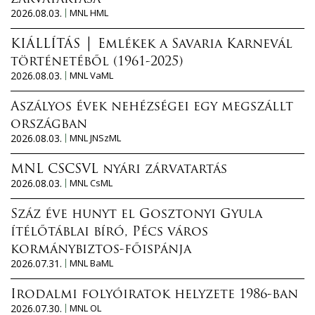
2026.08.03.
MNL HML
KIÁLLÍTÁS │ Emlékek a Savaria Karnevál
történetéből (1961-2025)
2026.08.03.
MNL VaML
Aszályos évek nehézségei egy megszállt
országban
2026.08.03.
MNL JNSzML
MNL CSCSVL nyári zárvatartás
2026.08.03.
MNL CsML
Száz éve hunyt el Gosztonyi Gyula
ítélőtáblai bíró, Pécs város
kormánybiztos-főispánja
2026.07.31.
MNL BaML
Irodalmi folyóiratok helyzete 1986-ban
2026.07.30.
MNL OL