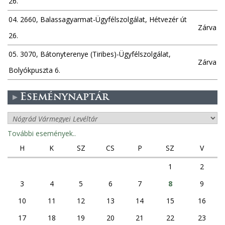
26.
04. 2660, Balassagyarmat-Ügyfélszolgálat, Hétvezér út
Zárva
26.
05. 3070, Bátonyterenye (Tiribes)-Ügyfélszolgálat,
Zárva
Bolyókpuszta 6.
Eseménynaptár
További események..
H
K
SZ
CS
P
SZ
V
1
2
3
4
5
6
7
8
9
10
11
12
13
14
15
16
17
18
19
20
21
22
23