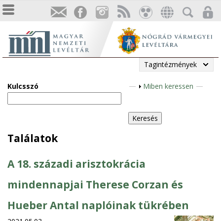
Tagintézmények
Kulcsszó
M
Miben keressen
e
g
j
e
Találatok
l
e
A 18. századi arisztokrácia
n
í
mindennapjai Therese Corzan és
t
Hueber Antal naplóinak tükrében
é
s