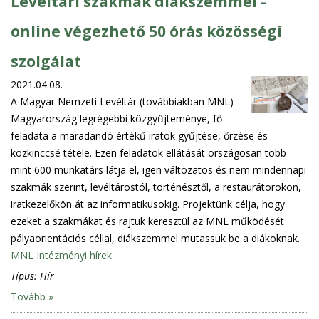
Levéltári szakmák diákszemmel -
online végezhető 50 órás közösségi
szolgálat
2021.04.08.
A Magyar Nemzeti Levéltár (továbbiakban MNL)
Magyarország legrégebbi közgyűjteménye, fő
feladata a maradandó értékű iratok gyűjtése, őrzése és
közkinccsé tétele. Ezen feladatok ellátását országosan több
mint 600 munkatárs látja el, igen változatos és nem mindennapi
szakmák szerint, levéltárostól, történésztől, a restaurátorokon,
iratkezelőkön át az informatikusokig. Projektünk célja, hogy
ezeket a szakmákat és rajtuk keresztül az MNL működését
pályaorientációs céllal, diákszemmel mutassuk be a diákoknak.
MNL Intézményi hírek
Típus:
Hír
Tovább »