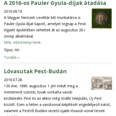
A 2016-os Pauler Gyula-díjak átadása
2016.08.19.
A Magyar Nemzeti Levéltár két munkatársa is
Pauler Gyula-díjat kapott, amelyet tegnap a Pesti
Vigadó épületében vehettek át az augusztus 20-i
ünnep alkalmával.
MNL Intézményi hírek
Típus:
Hír
Tovább »
Lóvasutak Pest-Budán
2016.07.28.
130 éve, 1886. augusztus 1-jén indult meg a
menetrend szerinti, lovak vontatta vasúti
közlekedés Pest és az akkor még önálló település, Új-Pest
között. Ezen a héten a vasútvonal kiépítését engedélyező iratot,
valamint a Pestről Budára vezető újabb lóvasút-vonal terveit