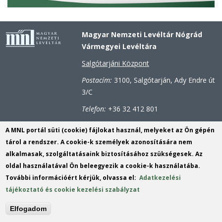
Magyar Nemzeti Levéltár Nógrád
Vármegyei Levéltára
Salgótarjáni Központ
Postacím:
3100, Salgótarján, Ady Endre út
3/C
Telefon:
+36 32 412 801
Mobiltelefon:
+36 30 836 4015
A MNL portál süti (cookie) fájlokat használ, melyeket az Ön gépén
Telefax:
+36 32 412 801
tárol a rendszer. A cookie-k személyek azonosítására nem
alkalmasak, szolgáltatásaink biztosításához szükségesek. Az
E-mail:
titkarsag.nograd@mnl.gov.hu
(link
oldal használatával Ön beleegyezik a cookie-k használatába.
sends
Hivatali kapu azonosító: MNLNML
További információért kérjük, olvassa el:
Adatkezelési
e-
tájékoztató és cookie kezelési szabályzat
KRID: 263383178
mail)
Elfogadom
KÉR azonosító: MNLNML