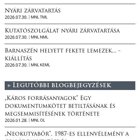
Nyári zárvatartás
2026.07.30.
MNL TML
Kutatószolgálat nyári zárvatartása
2026.07.30.
MNL NML
Barnaszén helyett fekete lemezek... -
kiállítás
2026.07.30.
MNL KEML
Legutóbbi blogbejegyzések
„Káros forrásanyagok” Egy
dokumentumkötet betiltásának és
megsemmisítésének története
2026.01.28.
MNL OL
„Neokutyabőr”. 1987-es ellenvélemény a