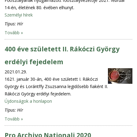
Főosztályának nyugalmazott főosztályvezetője 2021. február
14-én, életének 80. évében elhunyt.
Személyi hírek
Típus:
Hír
Tovább »
400 éve született II. Rákóczi György
erdélyi fejedelem
2021.01.29.
1621. január 30-án, 400 éve született I. Rákóczi
György és Lorántffy Zsuzsanna legidősebb fiaként II.
Rákóczi György erdélyi fejedelem.
Újdonságok a honlapon
Típus:
Hír
Tovább »
Pro Archivo Nationali 2020