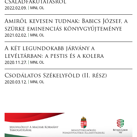
családfakutatásról
2022.02.09.
MNL OL
Amiről kevesen tudnak: Babics József, a
szürke eminenciás könyvgyűjteménye
2021.02.02.
MNL OL
A két legundokabb járvány a
levéltárban: a pestis és a kolera
2020.11.27.
MNL OL
Csodálatos Székelyföld (II. rész)
2020.03.12.
MNL OL