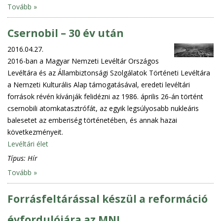
Tovább »
Csernobil – 30 év után
2016.04.27.
2016-ban a Magyar Nemzeti Levéltár Országos
Levéltára és az Állambiztonsági Szolgálatok Történeti Levéltára
a Nemzeti Kulturális Alap támogatásával, eredeti levéltári
források révén kívánják felidézni az 1986. április 26-án történt
csernobili atomkatasztrófát, az egyik legsúlyosabb nukleáris
balesetet az emberiség történetében, és annak hazai
következményeit.
Levéltári élet
Típus:
Hír
Tovább »
Forrásfeltárással készül a reformáció
évfordulójára az MNL