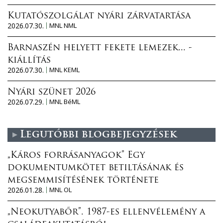
Kutatószolgálat nyári zárvatartása
2026.07.30.
MNL NML
Barnaszén helyett fekete lemezek... -
kiállítás
2026.07.30.
MNL KEML
Nyári szünet 2026
2026.07.29.
MNL BéML
Legutóbbi blogbejegyzések
„Káros forrásanyagok” Egy
dokumentumkötet betiltásának és
megsemmisítésének története
2026.01.28.
MNL OL
„Neokutyabőr”. 1987-es ellenvélemény a