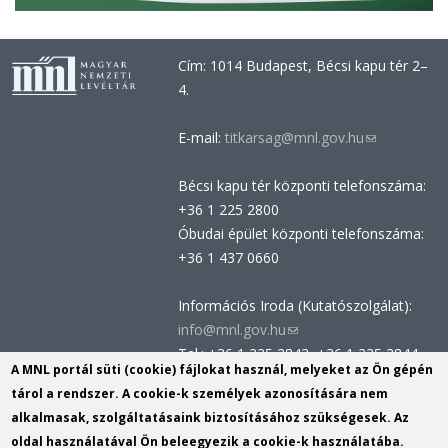
Cím: 1014 Budapest, Bécsi kapu tér 2–
4.
E-mail:
titkarsag@mnl.gov.hu
(link
sends
Bécsi kapu tér központi telefonszáma:
e-
+36 1 225 2800
mail)
Óbudai épület központi telefonszáma:
+36 1 437 0660
Információs Iroda (Kutatószolgálat):
info@mnl.gov.hu
(link
Tel.: +36 1 225 2843, +36 1 225 2844
sends
A MNL portál süti (cookie) fájlokat használ, melyeket az Ön gépén
Postacím: 1014 Budapest, Bécsi kapu
e-
tárol a rendszer. A cookie-k személyek azonosítására nem
tér 2-4.
mail)
alkalmasak, szolgáltatásaink biztosításához szükségesek. Az
Felnőttképzési nyilvántartási szám:
oldal használatával Ön beleegyezik a cookie-k használatába.