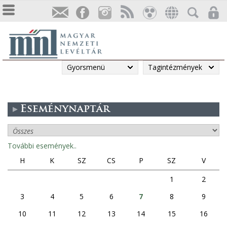
Gyorsmenü
Tagintézmények
Eseménynaptár
További események..
H
K
SZ
CS
P
SZ
V
1
2
3
4
5
6
7
8
9
10
11
12
13
14
15
16