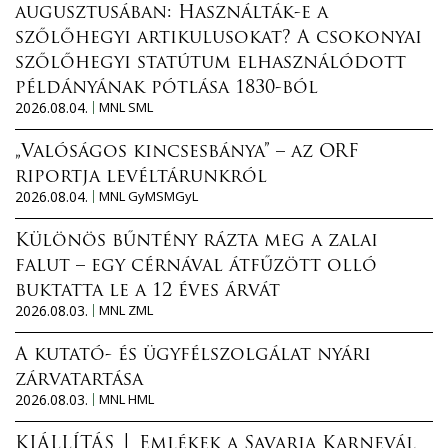
augusztusában: Használták-e a
szőlőhegyi artikulusokat? A csokonyai
szőlőhegyi statútum elhasználódott
példányának pótlása 1830-ból
2026.08.04.
MNL SML
„Valóságos kincsesbánya” – az ORF
riportja levéltárunkról
2026.08.04.
MNL GyMSMGyL
Különös bűntény rázta meg a zalai
falut – egy cérnával átfűzött olló
buktatta le a 12 éves árvát
2026.08.03.
MNL ZML
A kutató- és ügyfélszolgálat nyári
zárvatartása
2026.08.03.
MNL HML
KIÁLLÍTÁS │ Emlékek a Savaria Karnevál