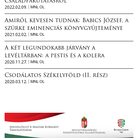
családfakutatásról
2022.02.09.
MNL OL
Amiről kevesen tudnak: Babics József, a
szürke eminenciás könyvgyűjteménye
2021.02.02.
MNL OL
A két legundokabb járvány a
levéltárban: a pestis és a kolera
2020.11.27.
MNL OL
Csodálatos Székelyföld (II. rész)
2020.03.12.
MNL OL