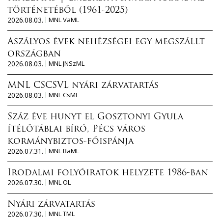
történetéből (1961-2025)
2026.08.03.
MNL VaML
Aszályos évek nehézségei egy megszállt
országban
2026.08.03.
MNL JNSzML
MNL CSCSVL nyári zárvatartás
2026.08.03.
MNL CsML
Száz éve hunyt el Gosztonyi Gyula
ítélőtáblai bíró, Pécs város
kormánybiztos-főispánja
2026.07.31.
MNL BaML
Irodalmi folyóiratok helyzete 1986-ban
2026.07.30.
MNL OL
Nyári zárvatartás
2026.07.30.
MNL TML