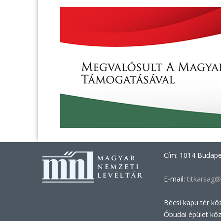
Cím: 1014 Budapes
E-mail:
titkarsag@
Bécsi kapu tér kö
Óbudai épület kö