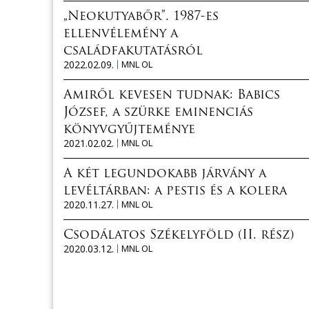
„Neokutyabőr”. 1987-es
ellenvélemény a
családfakutatásról
2022.02.09.
MNL OL
Amiről kevesen tudnak: Babics
József, a szürke eminenciás
könyvgyűjteménye
2021.02.02.
MNL OL
A két legundokabb járvány a
levéltárban: a pestis és a kolera
2020.11.27.
MNL OL
Csodálatos Székelyföld (II. rész)
2020.03.12.
MNL OL