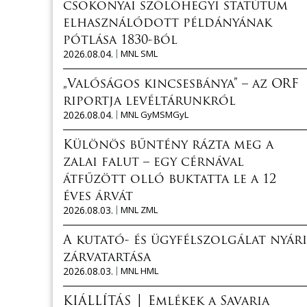
csokonyai szőlőhegyi statútum
elhasználódott példányának
pótlása 1830-ból
2026.08.04.
MNL SML
„Valóságos kincsesbánya” – az ORF
riportja levéltárunkról
2026.08.04.
MNL GyMSMGyL
Különös bűntény rázta meg a
zalai falut – egy cérnával
átfűzött olló buktatta le a 12
éves árvát
2026.08.03.
MNL ZML
A kutató- és ügyfélszolgálat nyári
zárvatartása
2026.08.03.
MNL HML
KIÁLLÍTÁS │ Emlékek a Savaria