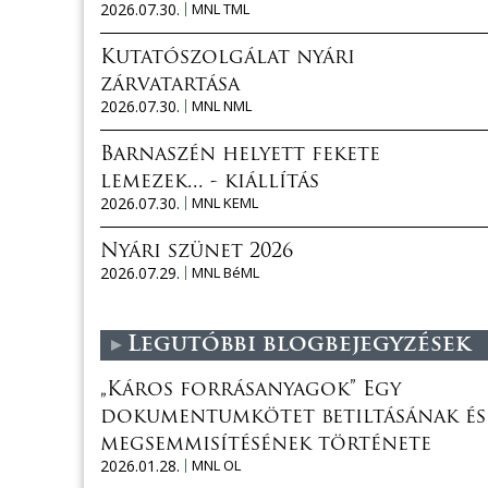
2026.07.30.
MNL TML
Kutatószolgálat nyári
zárvatartása
2026.07.30.
MNL NML
Barnaszén helyett fekete
lemezek... - kiállítás
2026.07.30.
MNL KEML
Nyári szünet 2026
2026.07.29.
MNL BéML
Legutóbbi blogbejegyzések
„Káros forrásanyagok” Egy
dokumentumkötet betiltásának és
megsemmisítésének története
2026.01.28.
MNL OL