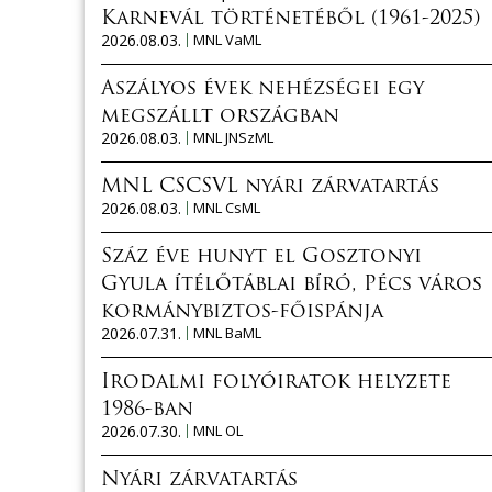
Karnevál történetéből (1961-2025)
2026.08.03.
MNL VaML
Aszályos évek nehézségei egy
megszállt országban
2026.08.03.
MNL JNSzML
MNL CSCSVL nyári zárvatartás
2026.08.03.
MNL CsML
Száz éve hunyt el Gosztonyi
Gyula ítélőtáblai bíró, Pécs város
kormánybiztos-főispánja
2026.07.31.
MNL BaML
Irodalmi folyóiratok helyzete
1986-ban
2026.07.30.
MNL OL
Nyári zárvatartás