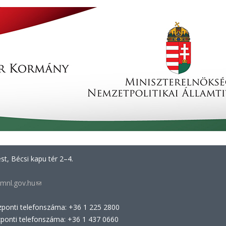
t, Bécsi kapu tér 2–4.
mnl.gov.hu
(link
sends
zponti telefonszáma: +36 1 225 2800
e-
zponti telefonszáma: +36 1 437 0660
mail)