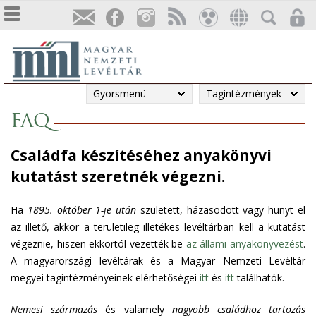
Gyorsmenü
Tagintézmények
FAQ
Családfa készítéséhez anyakönyvi
kutatást szeretnék végezni.
Ha
1895. október 1-je után
született, házasodott vagy hunyt el
az illető, akkor a területileg illetékes levéltárban kell a kutatást
végeznie, hiszen ekkortól vezették be
az állami anyakönyvezést
.
A magyarországi levéltárak és a Magyar Nemzeti Levéltár
megyei tagintézményeinek elérhetőségei
itt
és
itt
találhatók.
Nemesi származás
és valamely
nagyobb családhoz tartozás