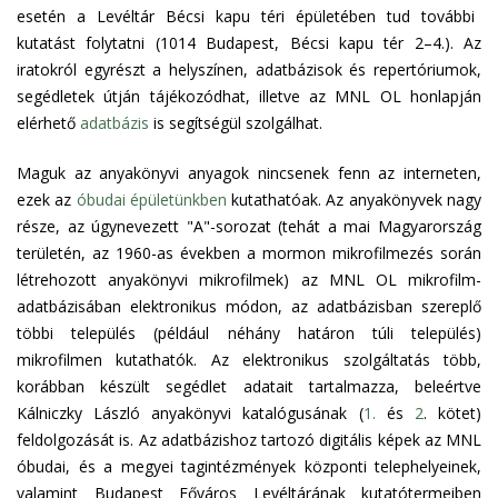
esetén a Levéltár Bécsi kapu téri épületében tud további
kutatást folytatni (1014 Budapest, Bécsi kapu tér 2–4.). Az
iratokról egyrészt a helyszínen, adatbázisok és repertóriumok,
segédletek útján tájékozódhat, illetve az MNL OL honlapján
elérhető
adatbázis
is segítségül szolgálhat.
Maguk az anyakönyvi anyagok nincsenek fenn az interneten,
ezek az
óbudai épületünkben
kutathatóak. Az anyakönyvek nagy
része, az úgynevezett "A"-sorozat (tehát a mai Magyarország
területén, az 1960-as években a mormon mikrofilmezés során
létrehozott anyakönyvi mikrofilmek) az MNL OL mikrofilm-
adatbázisában elektronikus módon, az adatbázisban szereplő
többi település (például néhány határon túli település)
mikrofilmen kutathatók. Az elektronikus szolgáltatás több,
korábban készült segédlet adatait tartalmazza, beleértve
Kálniczky László anyakönyvi katalógusának (
1.
és
2
. kötet)
feldolgozását is. Az adatbázishoz tartozó digitális képek az MNL
óbudai, és a megyei tagintézmények központi telephelyeinek,
valamint Budapest Főváros Levéltárának kutatótermeiben