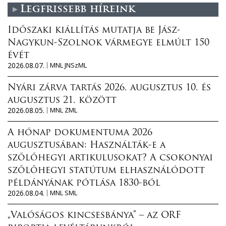
Legfrissebb híreink
Időszaki kiállítás mutatja be Jász-
Nagykun-Szolnok vármegye elmúlt 150
évét
2026.08.07.
MNL JNSzML
Nyári zárva tartás 2026. augusztus 10. és
augusztus 21. között
2026.08.05.
MNL ZML
A hónap dokumentuma 2026
augusztusában: Használták-e a
szőlőhegyi artikulusokat? A csokonyai
szőlőhegyi statútum elhasználódott
példányának pótlása 1830-ból
2026.08.04.
MNL SML
„Valóságos kincsesbánya” – az ORF