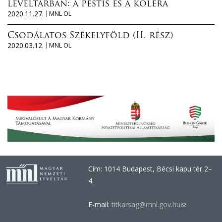
levéltárban: a pestis és a kolera
2020.11.27.
MNL OL
Csodálatos Székelyföld (II. rész)
2020.03.12.
MNL OL
Cím: 1014 Budapest, Bécsi kapu tér 2–
4.
E-mail:
titkarsag@mnl.gov.hu
(link
sends