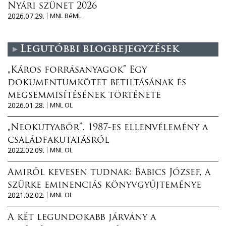
Nyári szünet 2026
2026.07.29.
MNL BéML
Legutóbbi blogbejegyzések
„Káros forrásanyagok” Egy
dokumentumkötet betiltásának és
megsemmisítésének története
2026.01.28.
MNL OL
„Neokutyabőr”. 1987-es ellenvélemény a
családfakutatásról
2022.02.09.
MNL OL
Amiről kevesen tudnak: Babics József, a
szürke eminenciás könyvgyűjteménye
2021.02.02.
MNL OL
A két legundokabb járvány a