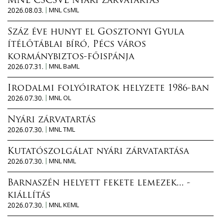
MNL CSCSVL nyári zárvatartás
2026.08.03.
MNL CsML
Száz éve hunyt el Gosztonyi Gyula
ítélőtáblai bíró, Pécs város
kormánybiztos-főispánja
2026.07.31.
MNL BaML
Irodalmi folyóiratok helyzete 1986-ban
2026.07.30.
MNL OL
Nyári zárvatartás
2026.07.30.
MNL TML
Kutatószolgálat nyári zárvatartása
2026.07.30.
MNL NML
Barnaszén helyett fekete lemezek... -
kiállítás
2026.07.30.
MNL KEML