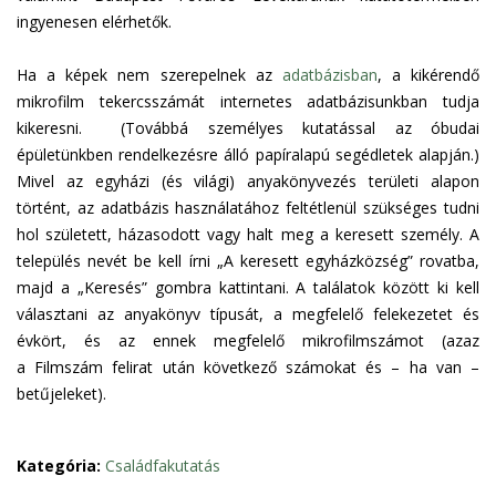
ingyenesen elérhetők.
Ha a képek nem szerepelnek az
adatbázisban
, a kikérendő
mikrofilm tekercsszámát internetes adatbázisunkban tudja
kikeresni. (Továbbá személyes kutatással
az óbudai
épületünkben rendelkezésre álló papíralapú segédletek alapján
.)
Mivel az egyházi (és világi) anyakönyvezés területi alapon
történt, az adatbázis használatához feltétlenül szükséges tudni
hol született, házasodott vagy halt meg a keresett személy. A
település nevét be kell írni „A keresett egyházközség” rovatba,
majd a „Keresés” gombra kattintani. A találatok között ki kell
választani az anyakönyv típusát, a megfelelő felekezetet és
évkört, és az ennek megfelelő mikrofilmszámot (azaz
a Filmszám felirat után következő számokat és – ha van –
betűjeleket).
Kategória:
Családfakutatás