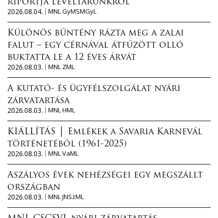
riportja levéltárunkról
2026.08.04.
MNL GyMSMGyL
Különös bűntény rázta meg a zalai
falut – egy cérnával átfűzött olló
buktatta le a 12 éves árvát
2026.08.03.
MNL ZML
A kutató- és ügyfélszolgálat nyári
zárvatartása
2026.08.03.
MNL HML
KIÁLLÍTÁS │ Emlékek a Savaria Karnevál
történetéből (1961-2025)
2026.08.03.
MNL VaML
Aszályos évek nehézségei egy megszállt
országban
2026.08.03.
MNL JNSzML