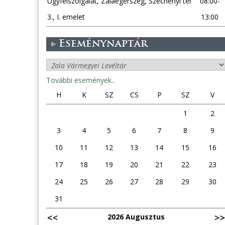
Ügyfélszolgálat, Zalaegerszeg, Széchenyi tér
08:00-
3., I. emelet
13:00
Eseménynaptár
További események..
H
K
SZ
CS
P
SZ
V
1
2
3
4
5
6
7
8
9
10
11
12
13
14
15
16
17
18
19
20
21
22
23
24
25
26
27
28
29
30
31
2026 Augusztus