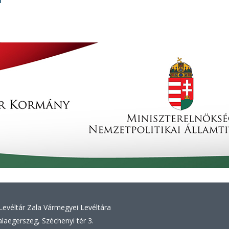
evéltár Zala Vármegyei Levéltára
laegerszeg, Széchenyi tér 3.