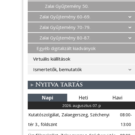
Zalai Gyűjtemény 50.
Zalai Gyűjtemény 60-69.
Zalai Gyűjtemény 70-79.
Zalai Gyűjtemény 80-87.
Egyéb digitalizált kiadványok
Virtuális kiállítások
Ismertetők, bemutatók
Nyitva tartás
Napi
Heti
Havi
2026. augusztus 07. p
Kutatószolgálat, Zalaegerszeg, Széchenyi
08:00-
tér 3., földszint
13:00