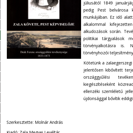
júliusától 1849 januárjá
pedig Pest belvárosa k
munkájában. Ez idő alat
alkalommal kifejezette
alkudozások során. Tev
politikai tárgyalások
törvényalkotásra is. 
törvényhozói teljesítmén
Kötetünk a zalaegerszegi
jelentősen kibővített te
országgyűlési tevék
kiegészítéseként közrea
ellenzéki szemléletű j
újdonsággal bővítik eddigi
Szerkesztette: Molnár András
Kiadó: Zala Megyei Levéltár