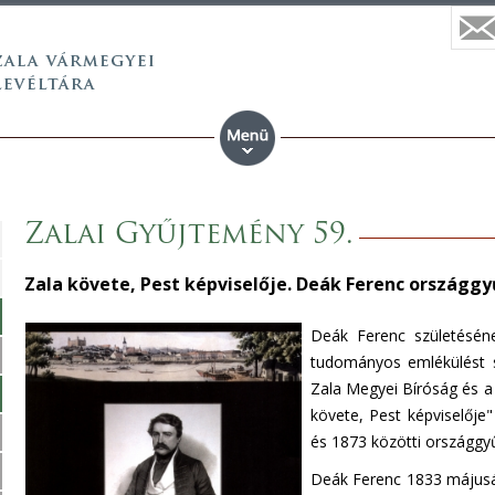
Zalai Gyűjtemény 59.
Zala követe, Pest képviselője. Deák Ferenc országgy
Deák Ferenc születéséne
tudományos emlékülést s
Zala Megyei Bíróság és a
követe, Pest képviselője
és 1873 közötti országgy
Deák Ferenc 1833 májusát