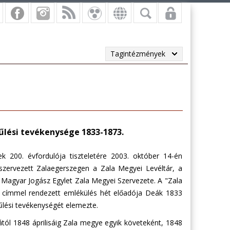
Tagintézmények
űlési tevékenysége 1833-1873.
k 200. évfordulója tiszteletére 2003. október 14-én
zervezett Zalaegerszegen a Zala Megyei Levéltár, a
 Magyar Jogász Egylet Zala Megyei Szervezete. A "Zala
" címmel rendezett emlékülés hét előadója Deák 1833
űlési tevékenységét elemezte.
ól 1848 áprilisáig Zala megye egyik követeként, 1848