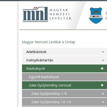
Magyar Nemzeti Levéltár
»
Címlap
Jelenlegi
Adatbázisok
hely
Iratnyilvántartás
Kiadványok
Egyedi kiadványok
Zalai Gyűjtemény sorozat
Zalai Gyűjtemény 1-9.
Zalai Gyűjtemény 10-19.