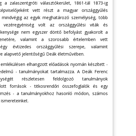
ig a zalaszentgróti választókerület, 1861-tál 1873-ig
épviselőjeként vett részt a magyar országgyűlés
t mindvégig az egyik meghatározó személyiség, több
n vezéregyéniség volt az országgyűlési viták és
ékenysége nem egyszer döntő befolyást gyakorolt a
 menetére, valamint a szorosabb értelemben vett
Négy évtizedes országgyűlési szerepe, valamint
ye alapvető jelentőségű Deák életművében.
 emlékülésen elhangzott előadások nyomán készített -
rjedelmű - tanulmányokat tartalmazza. A Deák Ferenc
enységét részletesen feldolgozó tanulmányok
dott források - titkosrendőri összefoglalók és egy
ellemzés - a tanulmányokhoz hasonló módon, számos
 ismereteinket.