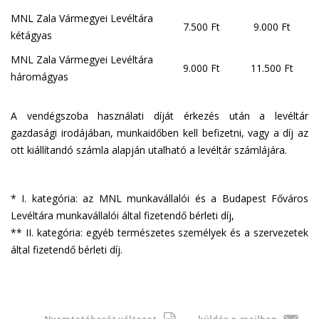
i
MNL Zala Vármegyei Levéltára
l
7.500 Ft
9.000 Ft
kétágyas
)
MNL Zala Vármegyei Levéltára
9.000 Ft
11.500 Ft
háromágyas
A vendégszoba használati díját érkezés után a levéltár
gazdasági irodájában, munkaidőben kell befizetni, vagy a díj az
ott kiállítandó számla alapján utalható a levéltár számlájára.
* I. kategória: az MNL munkavállalói és a Budapest Főváros
Levéltára munkavállalói által fizetendő bérleti díj,
** II. kategória: egyéb természetes személyek és a szervezetek
által fizetendő bérleti díj.