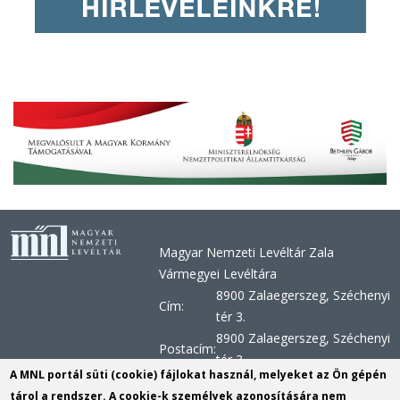
Magyar Nemzeti Levéltár Zala
Vármegyei Levéltára
8900 Zalaegerszeg, Széchenyi
Cím:
tér 3.
8900 Zalaegerszeg, Széchenyi
Postacím:
tér 3.
A MNL portál süti (cookie) fájlokat használ, melyeket az Ön gépén
+36 92 510 030, +36 92 598
Telefon:
tárol a rendszer. A cookie-k személyek azonosítására nem