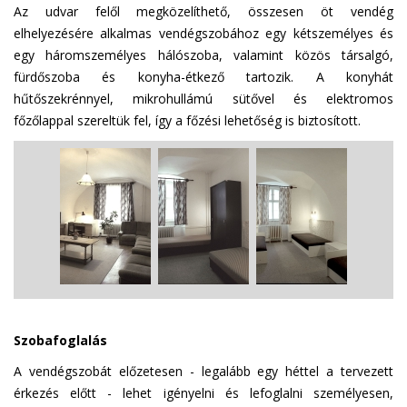
Az udvar felől megközelíthető, összesen öt vendég
elhelyezésére alkalmas vendégszobához egy kétszemélyes és
egy háromszemélyes hálószoba, valamint közös társalgó,
fürdőszoba és konyha-étkező tartozik. A konyhát
hűtőszekrénnyel, mikrohullámú sütővel és elektromos
főzőlappal szereltük fel, így a főzési lehetőség is biztosított.
Szobafoglalás
A vendégszobát előzetesen - legalább egy héttel a tervezett
érkezés előtt - lehet igényelni és lefoglalni személyesen,