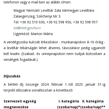
telefonon vagy e-mail-ben az alábbi címen:
Magyar Nemzeti Levéltár Zala Vármegyei Levéltára
Zalaegerszeg, Széchenyi tér 3.
Tel: +36 92 510 030, +36 92 598 956, +36 92 598 957
zvl@mnl.gov.hu
(
Ügyintéző: Marton Márta
l
i
A vendégszoba kulcsát érkezéskor - munkanapokon 8-16 óráig -
n
a levéltár titkárságán lehet átvenni, távozáskor pedig ugyanott
k
kell leadni. (Szabad- és ünnepnapokon nem tudjuk biztosítani a
s
vendégek fogadását.)
e
n
d
Díjszabás
s
A bérleti díj összege 2024. február 1.-től 2025. január 31-ig
e
terjedő időszakra vonatkozóan a következő:
-
m
Szervezeti egység
I. kategória
II. kategória
a
megnevezése
(szoba/nap)*
(szoba/nap)**