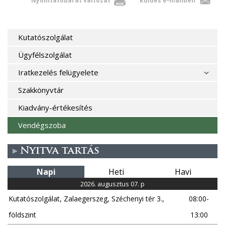
Nyomtatóbarát változat
küldés e-mailben
Kutatószolgálat
Ügyfélszolgálat
Iratkezelés felügyelete
Szakkönyvtár
Kiadvány-értékesítés
Vendégszoba
Nyitva tartás
Napi
Heti
Havi
2026. augusztus 07. p
Kutatószolgálat, Zalaegerszeg, Széchenyi tér 3.,
08:00-
földszint
13:00