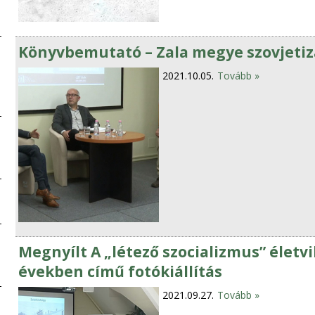
Könyvbemutató – Zala megye szovjetiz
2021.10.05.
Tovább »
Megnyílt A „létező szocializmus” életvil
években című fotókiállítás
2021.09.27.
Tovább »