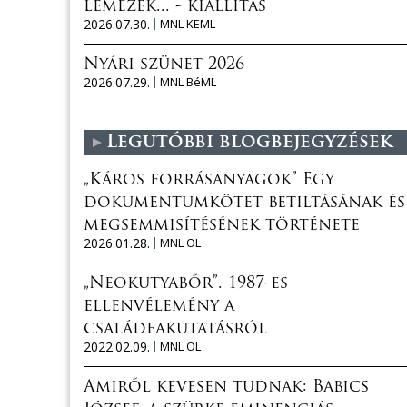
lemezek... - kiállítás
2026.07.30.
MNL KEML
Nyári szünet 2026
2026.07.29.
MNL BéML
Legutóbbi blogbejegyzések
„Káros forrásanyagok” Egy
dokumentumkötet betiltásának és
megsemmisítésének története
2026.01.28.
MNL OL
„Neokutyabőr”. 1987-es
ellenvélemény a
családfakutatásról
2022.02.09.
MNL OL
Amiről kevesen tudnak: Babics