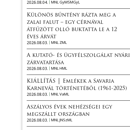
2026.08.04.
MNL GyMSMGyL
Különös bűntény rázta meg a
zalai falut – egy cérnával
átfűzött olló buktatta le a 12
éves árvát
2026.08.03.
MNL ZML
A kutató- és ügyfélszolgálat nyári
zárvatartása
2026.08.03.
MNL HML
KIÁLLÍTÁS │ Emlékek a Savaria
Karnevál történetéből (1961-2025)
2026.08.03.
MNL VaML
Aszályos évek nehézségei egy
megszállt országban
2026.08.03.
MNL JNSzML