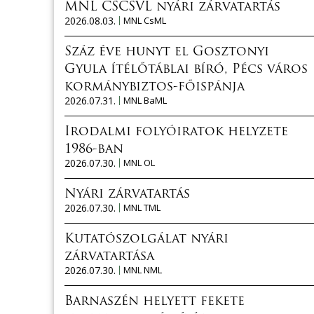
MNL CSCSVL nyári zárvatartás
2026.08.03.
MNL CsML
Száz éve hunyt el Gosztonyi
Gyula ítélőtáblai bíró, Pécs város
kormánybiztos-főispánja
2026.07.31.
MNL BaML
Irodalmi folyóiratok helyzete
1986-ban
2026.07.30.
MNL OL
Nyári zárvatartás
2026.07.30.
MNL TML
Kutatószolgálat nyári
zárvatartása
2026.07.30.
MNL NML
Barnaszén helyett fekete