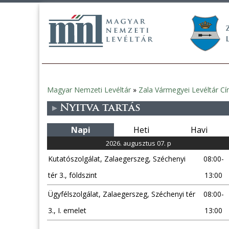
Magyar Nemzeti Levéltár
»
Zala Vármegyei Levéltár Cí
Jelenlegi
Nyitva tartás
hely
Napi
Heti
Havi
2026. augusztus 07. p
Kutatószolgálat, Zalaegerszeg, Széchenyi
08:00-
tér 3., földszint
13:00
Ügyfélszolgálat, Zalaegerszeg, Széchenyi tér
08:00-
3., I. emelet
13:00