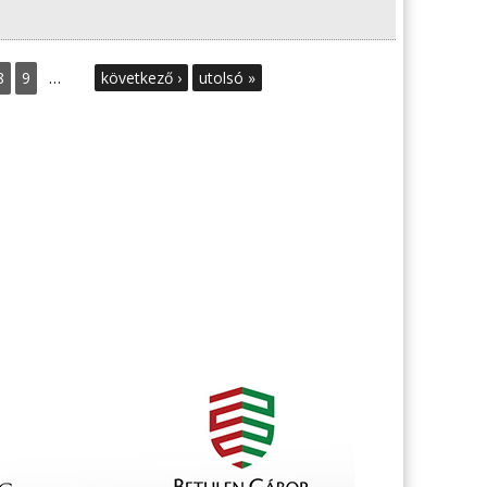
8
9
…
következő ›
utolsó »