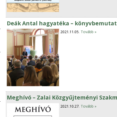
Deák Antal hagyatéka – könyvbemutat
2021.11.05.
Tovább »
Meghívó – Zalai Közgyűjteményi Szakm
2021.10.27.
Tovább »