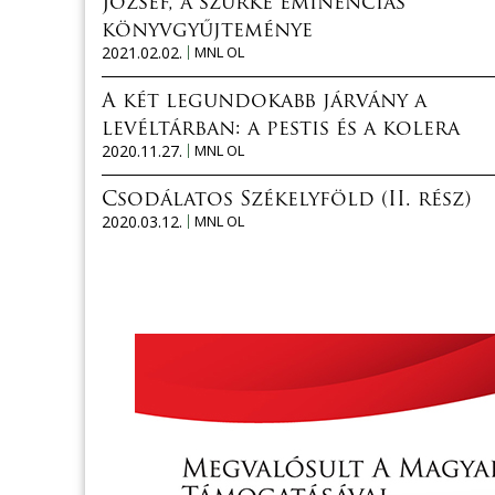
József, a szürke eminenciás
könyvgyűjteménye
2021.02.02.
MNL OL
A két legundokabb járvány a
levéltárban: a pestis és a kolera
2020.11.27.
MNL OL
Csodálatos Székelyföld (II. rész)
2020.03.12.
MNL OL