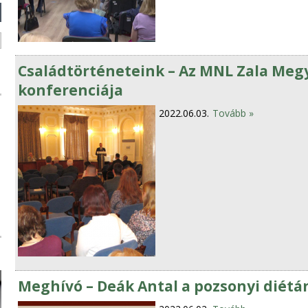
Családtörténeteink – Az MNL Zala Meg
konferenciája
2022.06.03.
Tovább »
Meghívó – Deák Antal a pozsonyi diét