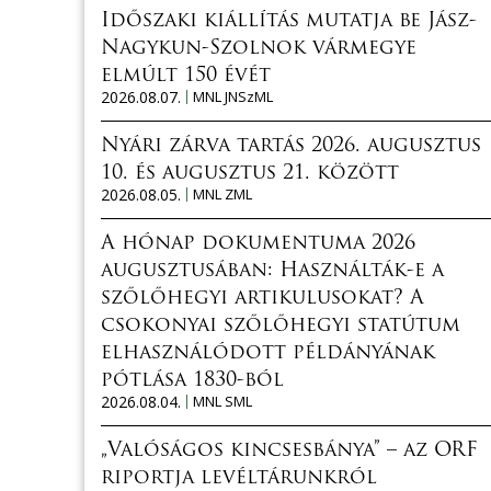
Időszaki kiállítás mutatja be Jász-
Nagykun-Szolnok vármegye
elmúlt 150 évét
2026.08.07.
MNL JNSzML
Nyári zárva tartás 2026. augusztus
10. és augusztus 21. között
2026.08.05.
MNL ZML
A hónap dokumentuma 2026
augusztusában: Használták-e a
szőlőhegyi artikulusokat? A
csokonyai szőlőhegyi statútum
elhasználódott példányának
pótlása 1830-ból
2026.08.04.
MNL SML
„Valóságos kincsesbánya” – az ORF
riportja levéltárunkról