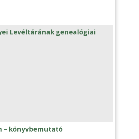
yei Levéltárának genealógiai
án – könyvbemutató