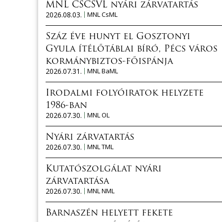
MNL CSCSVL nyári zárvatartás
2026.08.03.
MNL CsML
Száz éve hunyt el Gosztonyi
Gyula ítélőtáblai bíró, Pécs város
kormánybiztos-főispánja
2026.07.31.
MNL BaML
Irodalmi folyóiratok helyzete
1986-ban
2026.07.30.
MNL OL
Nyári zárvatartás
2026.07.30.
MNL TML
Kutatószolgálat nyári
zárvatartása
2026.07.30.
MNL NML
Barnaszén helyett fekete