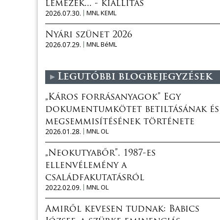
lemezek... - kiállítás
2026.07.30.
MNL KEML
Nyári szünet 2026
2026.07.29.
MNL BéML
Legutóbbi blogbejegyzések
„Káros forrásanyagok” Egy
dokumentumkötet betiltásának és
megsemmisítésének története
2026.01.28.
MNL OL
„Neokutyabőr”. 1987-es
ellenvélemény a
családfakutatásról
2022.02.09.
MNL OL
Amiről kevesen tudnak: Babics