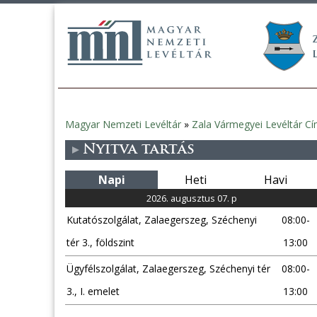
Magyar Nemzeti Levéltár
»
Zala Vármegyei Levéltár Cí
Jelenlegi
Nyitva tartás
hely
Napi
Heti
Havi
2026. augusztus 07. p
Kutatószolgálat, Zalaegerszeg, Széchenyi
08:00-
tér 3., földszint
13:00
Ügyfélszolgálat, Zalaegerszeg, Széchenyi tér
08:00-
3., I. emelet
13:00