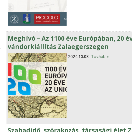
Meghívó – Az 1100 éve Európában, 20 é
vándorkiállítás Zalaegerszegen
2024.10.08.
Tovább »
Szabadidő, szórakozás, társasági élet Z