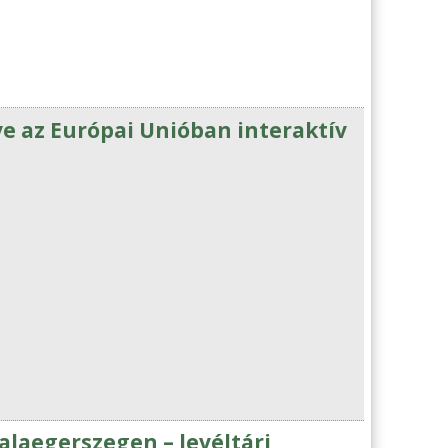
ve az Európai Unióban interaktív
alaegerszegen – levéltári