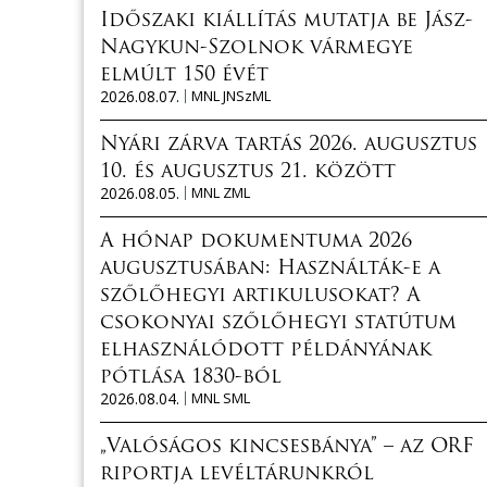
Időszaki kiállítás mutatja be Jász-
Nagykun-Szolnok vármegye
elmúlt 150 évét
2026.08.07.
MNL JNSzML
Nyári zárva tartás 2026. augusztus
10. és augusztus 21. között
2026.08.05.
MNL ZML
A hónap dokumentuma 2026
augusztusában: Használták-e a
szőlőhegyi artikulusokat? A
csokonyai szőlőhegyi statútum
elhasználódott példányának
pótlása 1830-ból
2026.08.04.
MNL SML
„Valóságos kincsesbánya” – az ORF
riportja levéltárunkról