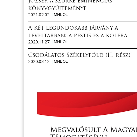
József, a szürke eminenciás
könyvgyűjteménye
2021.02.02.
MNL OL
A két legundokabb járvány a
levéltárban: a pestis és a kolera
2020.11.27.
MNL OL
Csodálatos Székelyföld (II. rész)
2020.03.12.
MNL OL