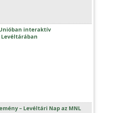
 Unióban interaktív
i Levéltárában
temény – Levéltári Nap az MNL