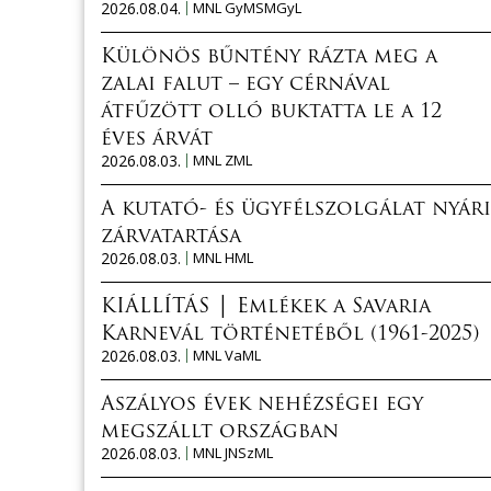
2026.08.04.
MNL GyMSMGyL
Különös bűntény rázta meg a
zalai falut – egy cérnával
átfűzött olló buktatta le a 12
éves árvát
2026.08.03.
MNL ZML
A kutató- és ügyfélszolgálat nyári
zárvatartása
2026.08.03.
MNL HML
KIÁLLÍTÁS │ Emlékek a Savaria
Karnevál történetéből (1961-2025)
2026.08.03.
MNL VaML
Aszályos évek nehézségei egy
megszállt országban
2026.08.03.
MNL JNSzML