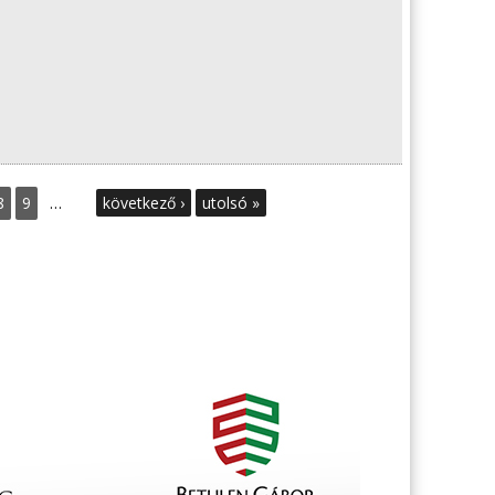
8
9
…
következő ›
utolsó »