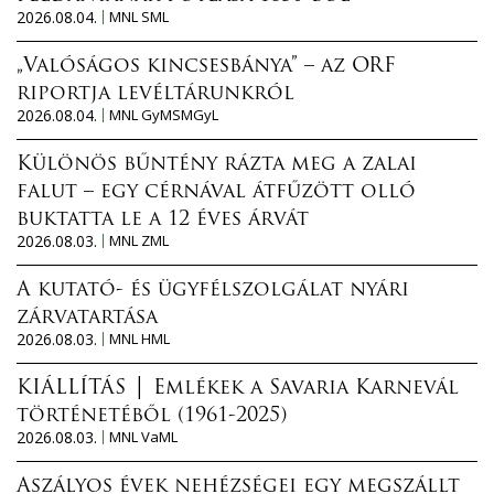
2026.08.04.
MNL SML
„Valóságos kincsesbánya” – az ORF
riportja levéltárunkról
2026.08.04.
MNL GyMSMGyL
Különös bűntény rázta meg a zalai
falut – egy cérnával átfűzött olló
buktatta le a 12 éves árvát
2026.08.03.
MNL ZML
A kutató- és ügyfélszolgálat nyári
zárvatartása
2026.08.03.
MNL HML
KIÁLLÍTÁS │ Emlékek a Savaria Karnevál
történetéből (1961-2025)
2026.08.03.
MNL VaML
Aszályos évek nehézségei egy megszállt