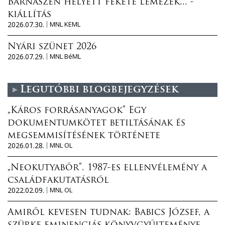
Barnaszén helyett fekete lemezek... -
kiállítás
2026.07.30.
MNL KEML
Nyári szünet 2026
2026.07.29.
MNL BéML
Legutóbbi blogbejegyzések
„Káros forrásanyagok” Egy
dokumentumkötet betiltásának és
megsemmisítésének története
2026.01.28.
MNL OL
„Neokutyabőr”. 1987-es ellenvélemény a
családfakutatásról
2022.02.09.
MNL OL
Amiről kevesen tudnak: Babics József, a