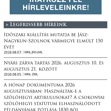
Legfrissebb híreink
Időszaki kiállítás mutatja be Jász-
Nagykun-Szolnok vármegye elmúlt 150
évét
2026.08.07.
MNL JNSzML
Nyári zárva tartás 2026. augusztus 10. és
augusztus 21. között
2026.08.05.
MNL ZML
A hónap dokumentuma 2026
augusztusában: Használták-e a
szőlőhegyi artikulusokat? A csokonyai
szőlőhegyi statútum elhasználódott
példányának pótlása 1830-ból