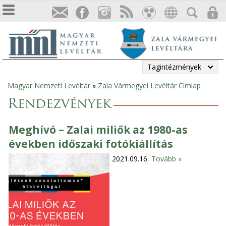
Tagintézmények
Magyar Nemzeti Levéltár
»
Zala Vármegyei Levéltár Címlap
Jelenlegi
Rendezvények
hely
Meghívó – Zalai miliők az 1980-as
években időszaki fotókiállítás
2021.09.16.
Tovább »