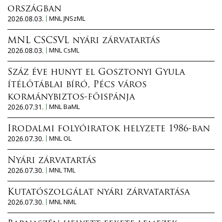
országban
2026.08.03.
MNL JNSzML
MNL CSCSVL nyári zárvatartás
2026.08.03.
MNL CsML
Száz éve hunyt el Gosztonyi Gyula
ítélőtáblai bíró, Pécs város
kormánybiztos-főispánja
2026.07.31.
MNL BaML
Irodalmi folyóiratok helyzete 1986-ban
2026.07.30.
MNL OL
Nyári zárvatartás
2026.07.30.
MNL TML
Kutatószolgálat nyári zárvatartása
2026.07.30.
MNL NML