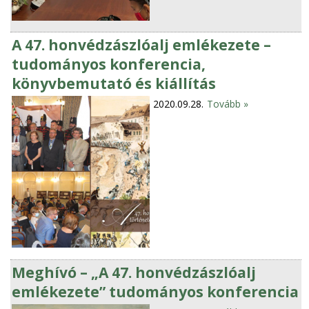
A 47. honvédzászlóalj emlékezete –
tudományos konferencia,
könyvbemutató és kiállítás
2020.09.28.
Tovább »
Meghívó – „A 47. honvédzászlóalj
emlékezete” tudományos konferencia