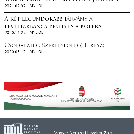
szürke eminenciás könyvgyűjteménye
2021.02.02.
MNL OL
A két legundokabb járvány a
levéltárban: a pestis és a kolera
2020.11.27.
MNL OL
Csodálatos Székelyföld (II. rész)
2020.03.12.
MNL OL
Magyar Nemzeti Levéltár Zala