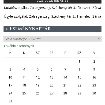
2026. augusztus 08. sz
a
Kutatószolgálat, Zalaegerszeg, Széchenyi tér 3., földszint
Zárva
k
Ügyfélszolgálat, Zalaegerszeg, Széchenyi tér 3., I. emelet
Zárva
Eseménynaptár
További események..
H
K
SZ
CS
P
SZ
V
1
2
3
4
5
6
7
8
9
10
11
12
13
14
15
16
17
18
19
20
21
22
23
24
25
26
27
28
29
30
31