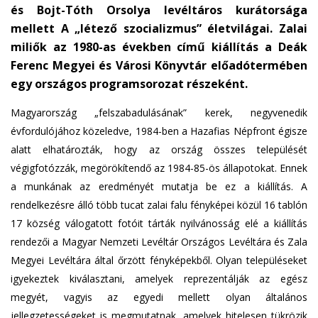
és Bojt-Tóth Orsolya levéltáros kurátorsága
mellett A „létező szocializmus” életvilágai. Zalai
miliők az 1980-as években című kiállítás a Deák
Ferenc Megyei és Városi Könyvtár előadótermében
egy országos programsorozat részeként.
Magyarország „felszabadulásának” kerek, negyvenedik
évfordulójához közeledve, 1984-ben a Hazafias Népfront égisze
alatt elhatározták, hogy az ország összes települését
végigfotózzák, megörökítendő az 1984-85-ös állapotokat. Ennek
a munkának az eredményét mutatja be ez a kiállítás. A
rendelkezésre álló több tucat zalai falu fényképei közül 16 tablón
17 község válogatott fotóit tárták nyilvánosság elé a kiállítás
rendezői a Magyar Nemzeti Levéltár Országos Levéltára és Zala
Megyei Levéltára által őrzött fényképekből. Olyan településeket
igyekeztek kiválasztani, amelyek reprezentálják az egész
megyét, vagyis az egyedi mellett olyan általános
jellegzetességeket is megmutatnak, amelyek hitelesen tükrözik