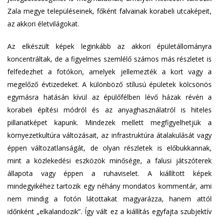
Zala megye településeinek, főként falvainak korabeli utcaképeit,
az akkori életvilágokat.
Az elkészült képek leginkább az akkori épületállományra
koncentráltak, de a figyelmes szemlélő számos más részletet is
felfedezhet a fotókon, amelyek jellemezték a kort vagy a
megelőző évtizedeket. A különböző stílusú épületek kölcsönös
egymásra hatásán kívül az épülőfélben lévő házak révén a
korabeli építési módról és az anyaghasználatról is hiteles
pillanatképet kapunk. Mindezek mellett megfigyelhetjük a
környezetkultúra változásait, az infrastruktúra átalakulását vagy
éppen változatlanságát, de olyan részletek is előbukkannak,
mint a közlekedési eszközök minősége, a falusi játszóterek
állapota vagy éppen a ruhaviselet. A kiállított képek
mindegyikéhez tartozik egy néhány mondatos kommentár, ami
nem mindig a fotón látottakat magyarázza, hanem attól
időnként „elkalandozik”. Így vált ez a kiállítás egyfajta szubjektív