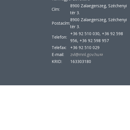
8900 Zalaegerszeg, Széchenyi
Cím:
tér 3.
8900 Zalaegerszeg, Széchenyi
Postacím:
tér 3.
+36 92 510 030, +36 92 598
Telefon:
956, +36 92 598 957
Telefax:
+36 92 510 029
E-mail:
zvl@mnl.gov.hu
(link
KRID:
163303180
sends
e-
mail)