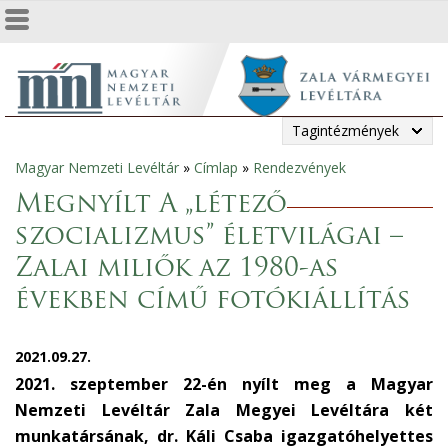
Tagintézmények
Magyar Nemzeti Levéltár
»
Címlap
»
Rendezvények
Jelenlegi
Megnyílt A „létező
hely
szocializmus” életvilágai –
Zalai miliők az 1980-as
években című fotókiállítás
2021.09.27.
2021. szeptember 22-én nyílt meg a Magyar
Nemzeti Levéltár Zala Megyei Levéltára két
munkatársának, dr. Káli Csaba igazgatóhelyettes