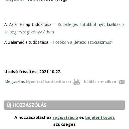
A Zalai Hírlap tudósítása
–
Különleges fotókból nyílt kiállítás a
zalaegerszegi könyvtárban
A Zalamédia tudósítása
–
Fotókon a „létező szocializmus”
Utolsó frissítés:
2021.10.27.
Megosztás
Nyomtatóbarát változat
küldés e-mailben
ÚJ HOZZÁSZÓLÁS
A hozzászóláshoz
regisztráció
és
bejelentkezés
szükséges