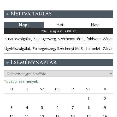
Nyitva tartás
Napi
Heti
Havi
2026. augusztus 08. sz
Kutatószolgálat, Zalaegerszeg, Széchenyi tér 3., földszint
Zárva
Ügyfélszolgálat, Zalaegerszeg, Széchenyi tér 3., I. emelet
Zárva
Eseménynaptár
További események..
H
K
SZ
CS
P
SZ
V
1
2
3
4
5
6
7
8
9
10
11
12
13
14
15
16