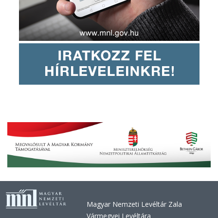
Magyar Nemzeti Levéltár Zala
Vármegyei Levéltára