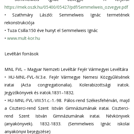
https://mek.oszk.hu/05400/05427/pdf/Semmelweis_ozvegye.pdf
•
Szathmáry László: Semmelweis Ignác termetének
rekonstrukciója
•
Tuza Csilla:150 éve hunyt el Semmelweis Ignác
•
www.mult-kor.hu
Levéltári források
MNL FVL – Magyar Nemzeti Levéltár Fejér Vármegyei Levéltára
•
HU-MNL-FVL-IV.3.e. Fejér Vármegye Nemesi Közgyűlésének
iratai (Acta congregationalia). Kolerabizottsági iratok.
Jegyzőkönyvek és iratok.1831–1832.
•
HU-MNL-FVL-VIII.51.c.-1.-98. Pálos-rend Székesfehérvári, majd
a Ciszterci-rend Szent István Gimnáziumának iratai. Ciszterci-
rend Szent István Gimnáziumának iratai. Névkönyvek
(anyakönyvek). 1832-1833. (Semmelweis Ignác iskolai
anyakönyvi bejegyzése)