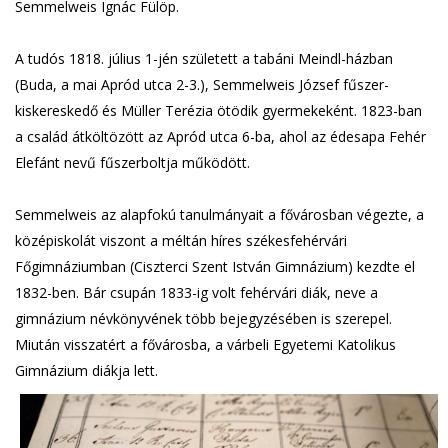
Semmelweis Ignác Fülöp.
e
n
A tudós 1818. július 1-jén született a tabáni Meindl-házban
d
(Buda, a mai Apród utca 2-3.), Semmelweis József fűszer-
s
kiskereskedő és Müller Terézia ötödik gyermekeként. 1823-ban
e
a család átköltözött az Apród utca 6-ba, ahol az édesapa Fehér
-
Elefánt nevű fűszerboltja működött.
m
a
i
Semmelweis az alapfokú tanulmányait a fővárosban végezte, a
l
középiskolát viszont a méltán híres székesfehérvári
)
Főgimnáziumban (Ciszterci Szent István Gimnázium) kezdte el
1832-ben. Bár csupán 1833-ig volt fehérvári diák, neve a
gimnázium névkönyvének több bejegyzésében is szerepel.
Miután visszatért a fővárosba, a várbeli Egyetemi Katolikus
Gimnázium diákja lett.