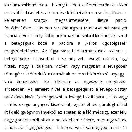
kalcium-oxiklorid oldat) bizonyult ideális fertőtlenítőnek. Ekkor
már voltak kísérletek a klórmész kórházi alkalmazására, főként a
kellemetlen szagok megszűntetésére, illetve padló-
fertőtlenítésre. 1809-ben Strasbourgban Marie-Gabriel Masuyer
francia orvos a helyi katonai kórházban szilárd klórmeszet szórt
a betegágyak közé a padlóra a „káros kigőzölgések”
megszűntetésére. Az úgynevezett miazmatikusok szerint a
betegségeket elsősorban a szennyezett levegő okozza, úgy
hitték, hogy a talajban, vízben vagy magában a levegőben
tömegével előforduló miazmának nevezett kórokozó anyaggal
való érintkezését kell elkerülni az egészség megőrzése
érdekében. Az elmélet hívei a betegségeket a levegő tisztán
tartásával kívánták megelőzni: a levegő tisztítására illatos vagy
szúrós szagú anyagok kiszórását, égetését és párologtatását
írták elő (gyógynövényektől az eceten át a klórmészig), ezenfelül
nagy gondot fordítottak a holtak eltemetésére, mert úgy vélték,
a holttestek „kigőzölgése” is káros. Fejér vármegyében már 16