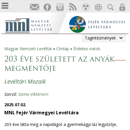
Tagintézmények
Magyar Nemzeti Levéltár
»
Címlap
»
Érdekes iratok
Jelenlegi
203 éve született az anyák
hely
megmentője
Levéltári Mozaik
Szerző:
Szima Viktória
(
l
2025.07.02.
i
MNL Fejér Vármegyei Levéltára
n
k
203 éve látta meg a napvilágot a gyermekágyi láz legyőzője,
s