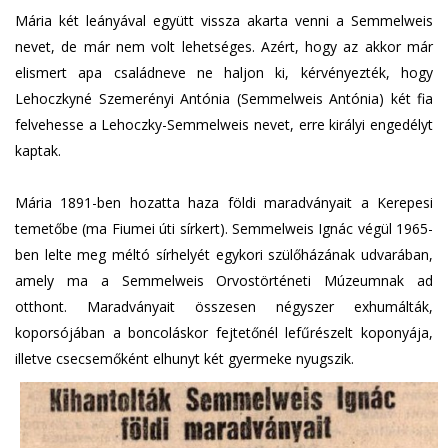
Mária két leányával együtt vissza akarta venni a Semmelweis
nevet, de már nem volt lehetséges. Azért, hogy az akkor már
elismert apa családneve ne haljon ki, kérvényezték, hogy
Lehoczkyné Szemerényi Antónia (Semmelweis Antónia) két fia
felvehesse a Lehoczky-Semmelweis nevet, erre királyi engedélyt
kaptak.
Mária 1891-ben hozatta haza földi maradványait a Kerepesi
temetőbe (ma Fiumei úti sírkert). Semmelweis Ignác végül 1965-
ben lelte meg méltó sírhelyét egykori szülőházának udvarában,
amely ma a Semmelweis Orvostörténeti Múzeumnak ad
otthont. Maradványait összesen négyszer exhumálták,
koporsójában a boncoláskor fejtetőnél lefűrészelt koponyája,
illetve csecsemőként elhunyt két gyermeke nyugszik.