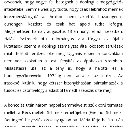
orvosnak, hogy vegye fel betegnek a döblingi elmegyógyító-
intézetébe. Semmelweis úgy tudta, hogy csak Hebrához mennek
intézménylátogatásra. Amikor nem akarták hazaengedni,
dühöngeni kezdett és csak hat ápoló tudta lefogni.
Meglehetősen hamar, augusztus 13-án hunyt el az intézetben.
Halála évtizedek óta tudományos vita tárgya: az újabb
kutatások szerint a döblingi személyzet által okozott sérülések
miatt fellépő fertőzés ölte meg. Ugyanis ebben a korszakban
nem volt szokatlan a testi fenyítés az ápoltakkal szemben.
Mulasztásra utal az a tény is, hogy a halotti- és a
boncjegyzőkönyveket 1974-ig nem adta ki az intézet. Az
iratokból kitűnik, hogy kétszer bizonyíthatóan bántalmazták a
tudóst és csontvelőgyulladásból támadt szepszis ölte meg.
A boncolás után három nappal Semmelweist szűk körű temetés
mellett a Bécs melletti Schmelz temetőjében (Friedhof Schmelz-
Bettingen) helyezték örök nyugalomba. Mária férje halála után