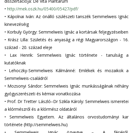
disszertációja: De Vita Plantarum
•
http://mek.oszk.hu/05400/05427/pdf/
•
Kápolnai Iván: Az önálló szülészeti tanszék Semmelweis Ignác
kinevezéséig
•
Korbuly György: Semmelweis Ignác a kortársak feljegyzéseiben
•
Krász Lilla: Születés és anyaság a régi Magyarországon - 16.
század - 20. század eleje
•
Lax Henrik: Semmelweis Ignác története - tanulság a
kutatóknak
•
Lehoczky-Semmelweis Kálmánné: Emlékek és mozaikok a
Semmelweis-családról
•
Mozsonyi Sándor: Semmelweis Ignác munkásságának néhány
gyógyszerészeti és kémiai vonatkozása
•
Prof. Dr Tretter László–Dr Szikla Károly: Semmelweis ismeretei
a klórmészről és a klórmész oldatáról
•
Semmelweis Egyetem. Az általános orvostudományi kar
története (http://semmelweis.hu)
•
Semmelweis Ignác özvegye – A férjéről.