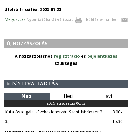
Utolsó frissítés:
2025.07.23.
Megosztás
Nyomtatóbarát változat
küldés e-mailben
ÚJ HOZZÁSZÓLÁS
A hozzászóláshoz
regisztráció
és
bejelentkezés
szükséges
Nyitva tartás
Napi
Heti
Havi
2026. augusztus 06. cs
Kutatószolgálat (Székesfehérvár, Szent István tér 2-
8:00-
3.)
15:30