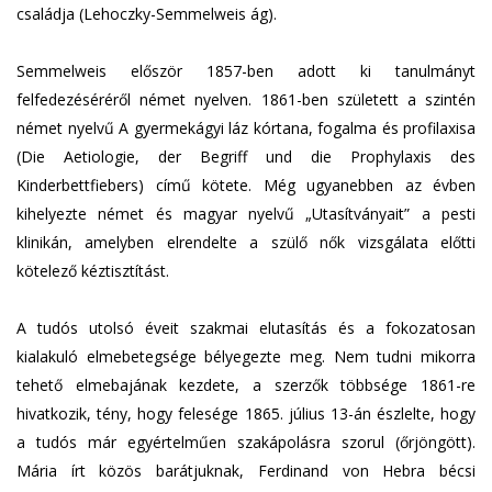
családja (Lehoczky-Semmelweis ág).
Semmelweis először 1857-ben adott ki tanulmányt
felfedezéséréről német nyelven. 1861-ben született a szintén
német nyelvű A gyermekágyi láz kórtana, fogalma és profilaxisa
(Die Aetiologie, der Begriff und die Prophylaxis des
Kinderbettfiebers) című kötete. Még ugyanebben az évben
kihelyezte német és magyar nyelvű „Utasítványait” a pesti
klinikán, amelyben elrendelte a szülő nők vizsgálata előtti
kötelező kéztisztítást.
A tudós utolsó éveit szakmai elutasítás és a fokozatosan
kialakuló elmebetegsége bélyegezte meg. Nem tudni mikorra
tehető elmebajának kezdete, a szerzők többsége 1861-re
hivatkozik, tény, hogy felesége 1865. július 13-án észlelte, hogy
a tudós már egyértelműen szakápolásra szorul (őrjöngött).
Mária írt közös barátjuknak, Ferdinand von Hebra bécsi