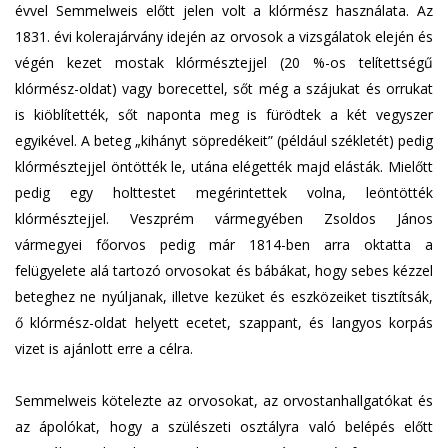
évvel Semmelweis előtt jelen volt a klórmész használata. Az
1831. évi kolerajárvány idején az orvosok a vizsgálatok elején és
végén kezet mostak klórmésztejjel (20 %-os telítettségű
klórmész-oldat) vagy borecettel, sőt még a szájukat és orrukat
is kiöblítették, sőt naponta meg is fürödtek a két vegyszer
egyikével. A beteg „kihányt söpredékeit” (például székletét) pedig
klórmésztejjel öntötték le, utána elégették majd elásták. Mielőtt
pedig egy holttestet megérintettek volna, leöntötték
klórmésztejjel. Veszprém vármegyében Zsoldos János
vármegyei főorvos pedig már 1814-ben arra oktatta a
felügyelete alá tartozó orvosokat és bábákat, hogy sebes kézzel
beteghez ne nyúljanak, illetve kezüket és eszközeiket tisztítsák,
ő klórmész-oldat helyett ecetet, szappant, és langyos korpás
vizet is ajánlott erre a célra.
Semmelweis kötelezte az orvosokat, az orvostanhallgatókat és
az ápolókat, hogy a szülészeti osztályra való belépés előtt