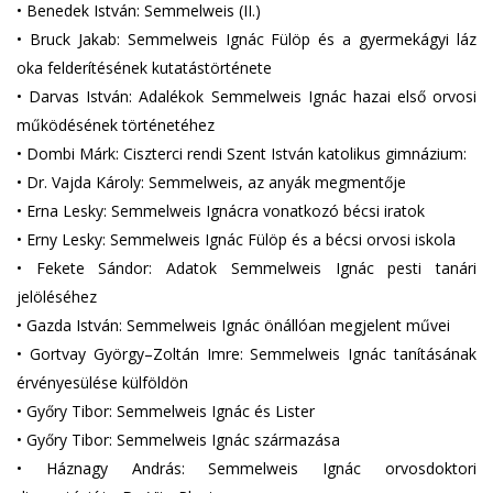
•
Benedek István: Semmelweis (II.)
•
Bruck Jakab: Semmelweis Ignác Fülöp és a gyermekágyi láz
oka felderítésének kutatástörténete
•
Darvas István: Adalékok Semmelweis Ignác hazai első orvosi
működésének történetéhez
•
Dombi Márk: Ciszterci rendi Szent István katolikus gimnázium:
•
Dr. Vajda Károly: Semmelweis, az anyák megmentője
•
Erna Lesky: Semmelweis Ignácra vonatkozó bécsi iratok
•
Erny Lesky: Semmelweis Ignác Fülöp és a bécsi orvosi iskola
•
Fekete Sándor: Adatok Semmelweis Ignác pesti tanári
jelöléséhez
•
Gazda István: Semmelweis Ignác önállóan megjelent művei
•
Gortvay György–Zoltán Imre: Semmelweis Ignác tanításának
érvényesülése külföldön
•
Győry Tibor: Semmelweis Ignác és Lister
•
Győry Tibor: Semmelweis Ignác származása
•
Háznagy András: Semmelweis Ignác orvosdoktori