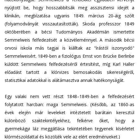
nyújtott be, hogy hosszabbítsák meg asszisztensi idejét a
klinikán, megbízatása ugyanis 1849. március 20-áig szólt
(folyamodványát visszautasították). Skoda professzor 1849
októberében a bécsi Tudományos Akadémián ismertette
Semmelweis felfedezését a közvéleménnyel. A második bécsi
orvosi iskola más tagjai is kiálltak az "írástól iszonyodó"
Semmelweisért. 1849-ben a fiziológus Ernst von Brücke Berlinbe
küldött Semmelweis felfedezéséről értesítést, míg Karl Haller
előadást tartott a klórvizes bemosakodás sikereségéről,
statisztikai adatokkal is alátámasztva annak hatékonyságát.
Egy valaki nem vett részt 1848–1849-ben a felfedezésért
folytatott harcban: maga Semmelweis. (Később, az 1860-as
évek elején már leveleket intéztetett barátain keresztül
különböző szaktekintélyekhez, felkérve őket, hogy a
gyermekágyi láz meggátlása tekintetében tegyenek kísérletet
klórmészoldattal és közöljék vele az elért eredményeket.)