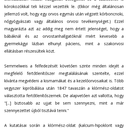
kórokozókkal teli kézzel vezették le. (Ekkor még általánosan
jellemző volt, hogy egy orvos egymás után végzett kórboncnoki,
nőgyógyászati vagy általános orvosi tevékenységet.) Ezzel
magyarázta azt az addig meg nem értett jelenséget, hogy a
bábáknál és az orvostanhallgatóknál miért kevesebb a
gyermekágyi lázban elhunyt páciens, mint a szakorvosi
ellátásban részesültek közt.
Semmelweis a felfedezését követően szinte minden idejét a
megfelelő fertőtlenítőszer megtalálásának szentelte, ezzel
kívánta megvédeni a kismamákat és a kezelőorvosaikat is. Több
vegyszer kipróbálása után 1847 tavaszán a klórmész-oldatot
választotta fertőtlenítőszernek. De alapvetően azt vallotta, hogy
"[...] biztosabb az ujjat be sem szennyezni, mint a már
szennyezettet újból tisztává tenni."
A kutatásai során a klórmész-oldat (kalcium-hipoklorit vagy