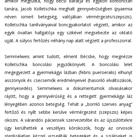
amikor megtudta, hogy bécsi barátja és egykori kórbonctan
tanára, Jacob Kolletschka meghalt gennyvérűségben (pyaemia
néven ismert betegség, valójában vérmérgezés/szepszis).
Kolletschka tanítványaival boncgyakorlatot végzett, amikor az
egyik óvatlan hallgatója egy szikével megsebezte az oktató
ujját. A súlyos fertőzés néhány nap alatt végzett a professzorral.
Semmelweis amint tudott, elment Bécsbe, hogy megnézze
Kolletschka boncolási jegyzőkönyvét. A boncolási lelet
megegyezett a gyermekágyi lázban (febris pueroeralis) elhunyt
asszonyok és csecsemők eredményeivel (hasonló elváltozások,
gennyesedés). Semmelweis a dokumentumok olvasásakor
rájött, hogy a gennyvérűség és a rettegett gyermekágyi láz
lényegében azonos betegség. Tehát a „bomló szerves anyag”
fertőző és nyílt sebbe kerülve vérmérgezést (szepszis) képes
okozni. A várandós páciensek szervezetébe és az újszülöttekre
úgy kerülhettek a veszélyes kórokozók, hogy az orvosok
sterilizálatlan kézzel vizsgálták betegeiket és a szüléseket is