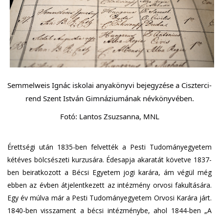
Semmelweis Ignác iskolai anyakönyvi
bejegyzése a Ciszterci-
rend Szent István Gimnáziumának névkönyvében.
Fotó: Lantos Zsuzsanna, MNL
Érettségi után 1835-ben felvették a Pesti Tudományegyetem
kétéves bölcsészeti kurzusára. Édesapja akaratát követve 1837-
ben beiratkozott a Bécsi Egyetem jogi karára, ám végül még
ebben az évben átjelentkezett az intézmény orvosi fakultására.
Egy év múlva már a Pesti Tudományegyetem Orvosi Karára járt.
1840-ben visszament a bécsi intézménybe, ahol 1844-ben „A