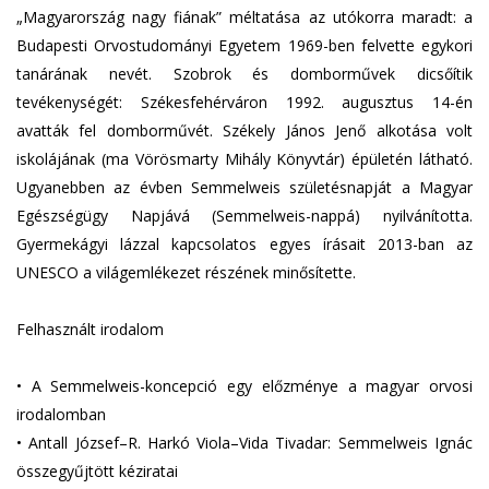
„Magyarország nagy fiának” méltatása az utókorra maradt: a
Budapesti Orvostudományi Egyetem 1969-ben felvette egykori
tanárának nevét. Szobrok és domborművek dicsőítik
tevékenységét: Székesfehérváron 1992. augusztus 14-én
avatták fel domborművét. Székely János Jenő alkotása volt
iskolájának (ma Vörösmarty Mihály Könyvtár) épületén látható.
Ugyanebben az évben Semmelweis születésnapját a Magyar
Egészségügy Napjává (Semmelweis-nappá) nyilvánította.
Gyermekágyi lázzal kapcsolatos egyes írásait 2013-ban az
UNESCO a világemlékezet részének minősítette.
Felhasznált irodalom
•
A Semmelweis-koncepció egy előzménye a magyar orvosi
irodalomban
•
Antall József–R. Harkó Viola–Vida Tivadar: Semmelweis Ignác
összegyűjtött kéziratai