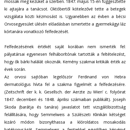
mossák meg kezüket a szerben. 1847. május 15-én függesztette
ki ajtajára a tanácsot. Októbertől kötelezővé tette a betegek
vizsgálata közti kézmosást is. Ugyanebben az évben a bécsi
Orvosegyesület ülésén előadásban ismertette a gyermekágyi láz
kórtanára vonatkozó felfedezését.
Felfedezésének értékét saját korában nem ismerték fel:
pályatársai egyenesen felháborítónak tartották a feltételezést,
hogy ők bárki halálát okoznák. Kemény szakmai kritikák érték az
évek során.
Az orvosi sajtóban legelőször Ferdinand von Hebra
dermatológus hívta fel a szakma figyelmét a felfedezésére.
(Zeitschrift der k. k. Gesellsch. der Aerzte zu Wien’ c. folyóirat
1847. decemberi és 1848. áprilisi számaiban publikált). Joseph
Skoda (barátja és tanára) javaslatot tett vizsgálóbizottság
felállítására, hogy Semmelweis a Szülészeti Klinikán kétséget
kizáró módon bizonyíthassa a klóroldatos mosakodás
hatékonyságát. Semmelweis a fentiekkel egyidőben kérvényt