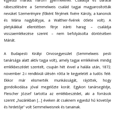
egyedül maradt három gyermekével. Családja és barátai
rábeszélésére a Semmelweis család tagjai magyarosították
nevüket Szemerényire (főként férjének fivére Károly, a kanonok
és Mária nagybátyjai, a Walthier-fivérek ötlete volt). A
pletykákkal ellentétben férje iránti harag – családja
visszaemlékezése szerint – nem befolyásolta döntésében
Máriát.
A Budapesti Királyi Orvosegyesület (Semmelweis pesti
tanársága alatt aktív tagja volt), amely tagjai emlékének mindig
emlékbeszédet szentelt, csupán hét évvel a halála után, 1872.
november 2-i rendkívüli ülésén rótta le kegyeletét a tudós felé.
Ekkor már elismerték munkásságát, rájöttek, hogy
gondolkodása jóval megelőzte korát. Egykori tanársegédje,
Fleischer József tartotta az emlékbeszédet, aki a források
szerint „hazánkban […] éveken át csaknem egyedül hű követője
és hirdetője” volt Semmelweisnek és tanainak.