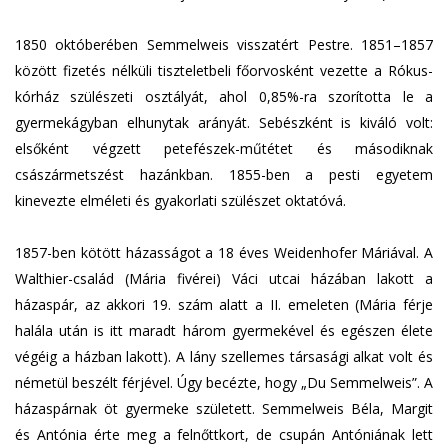
1850 októberében Semmelweis visszatért Pestre. 1851–1857
között fizetés nélküli tiszteletbeli főorvosként vezette a Rókus-
kórház szülészeti osztályát, ahol 0,85%-ra szorította le a
gyermekágyban elhunytak arányát. Sebészként is kiváló volt:
elsőként végzett petefészek-műtétet és másodiknak
császármetszést hazánkban. 1855-ben a pesti egyetem
kinevezte elméleti és gyakorlati szülészet oktatóvá.
1857-ben kötött házasságot a 18 éves Weidenhofer Máriával. A
Walthier-család (Mária fivérei) Váci utcai házában lakott a
házaspár, az akkori 19. szám alatt a II. emeleten (Mária férje
halála után is itt maradt három gyermekével és egészen élete
végéig a házban lakott). A lány szellemes társasági alkat volt és
németül beszélt férjével. Úgy becézte, hogy „Du Semmelweis”. A
házaspárnak öt gyermeke született. Semmelweis Béla, Margit
és Antónia érte meg a felnőttkort, de csupán Antóniának lett