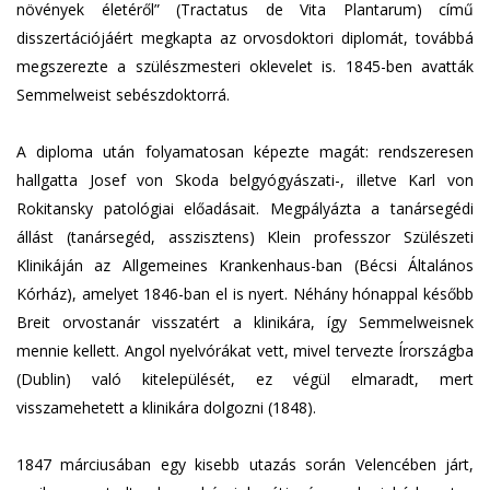
növények életéről” (Tractatus de Vita Plantarum) című
disszertációjáért megkapta az orvosdoktori diplomát, továbbá
megszerezte a szülészmesteri oklevelet is. 1845-ben avatták
Semmelweist sebészdoktorrá.
A diploma után folyamatosan képezte magát: rendszeresen
hallgatta Josef von Skoda belgyógyászati-, illetve Karl von
Rokitansky patológiai előadásait. Megpályázta a tanársegédi
állást (tanársegéd, asszisztens) Klein professzor Szülészeti
Klinikáján az Allgemeines Krankenhaus-ban (Bécsi Általános
Kórház), amelyet 1846-ban el is nyert. Néhány hónappal később
Breit orvostanár visszatért a klinikára, így Semmelweisnek
mennie kellett. Angol nyelvórákat vett, mivel tervezte Írországba
(Dublin) való kitelepülését, ez végül elmaradt, mert
visszamehetett a klinikára dolgozni (1848).
1847 márciusában egy kisebb utazás során Velencében járt,