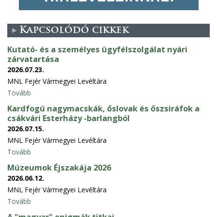
Kapcsolódó cikkek
Kutató- és a személyes ügyfélszolgálat nyári
zárvatartása
2026.07.23.
MNL Fejér Vármegyei Levéltára
Tovább
Kardfogú nagymacskák, őslovak és őszsiráfok a
csákvári Esterházy -barlangból
2026.07.15.
MNL Fejér Vármegyei Levéltára
Tovább
Múzeumok Éjszakája 2026
2026.06.12.
MNL Fejér Vármegyei Levéltára
Tovább
A "magyar" enigmák titkai