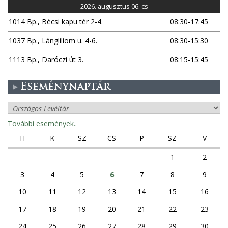
2026. augusztus 06. cs
k
1014 Bp., Bécsi kapu tér 2-4.
08:30-17:45
1037 Bp., Lángliliom u. 4-6.
08:30-15:30
1113 Bp., Daróczi út 3.
08:15-15:45
Eseménynaptár
További események..
H
K
SZ
CS
P
SZ
V
1
2
3
4
5
6
7
8
9
10
11
12
13
14
15
16
17
18
19
20
21
22
23
24
25
26
27
28
29
30