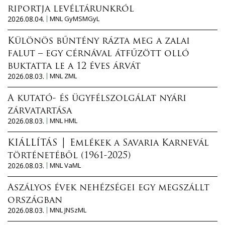
riportja levéltárunkról
2026.08.04.
MNL GyMSMGyL
Különös bűntény rázta meg a zalai
falut – egy cérnával átfűzött olló
buktatta le a 12 éves árvát
2026.08.03.
MNL ZML
A kutató- és ügyfélszolgálat nyári
zárvatartása
2026.08.03.
MNL HML
KIÁLLÍTÁS │ Emlékek a Savaria Karnevál
történetéből (1961-2025)
2026.08.03.
MNL VaML
Aszályos évek nehézségei egy megszállt
országban
2026.08.03.
MNL JNSzML