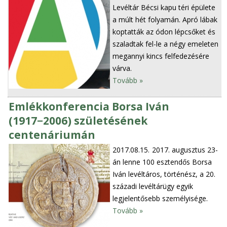
Levéltár Bécsi kapu téri épülete
a múlt hét folyamán. Apró lábak
koptatták az ódon lépcsőket és
szaladtak fel-le a négy emeleten
megannyi kincs felfedezésére
várva.
Tovább »
Emlékkonferencia Borsa Iván
(1917−2006) születésének
centenáriumán
2017.08.15.
2017. augusztus 23-
án lenne 100 esztendős Borsa
Iván levéltáros, történész, a 20.
századi levéltárügy egyik
legjelentősebb személyisége.
Tovább »