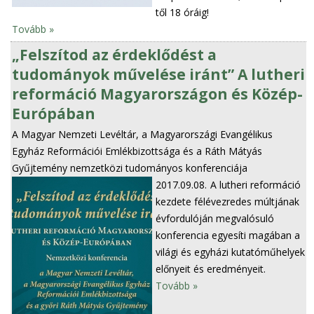
től 18 óráig!
Tovább »
„Felszítod az érdeklődést a
tudományok művelése iránt” A lutheri
reformáció Magyarországon és Közép-
Európában
A Magyar Nemzeti Levéltár, a Magyarországi Evangélikus
Egyház Reformációi Emlékbizottsága és a Ráth Mátyás
Gyűjtemény nemzetközi tudományos konferenciája
2017.09.08.
A lutheri reformáció
kezdete félévezredes múltjának
évfordulóján megvalósuló
konferencia egyesíti magában a
világi és egyházi kutatóműhelyek
előnyeit és eredményeit.
Tovább »