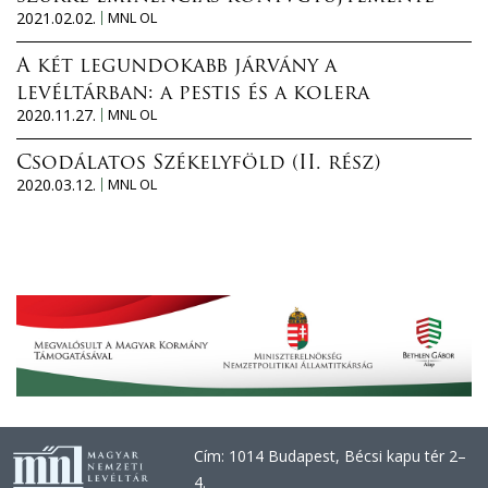
2021.02.02.
MNL OL
A két legundokabb járvány a
levéltárban: a pestis és a kolera
2020.11.27.
MNL OL
Csodálatos Székelyföld (II. rész)
2020.03.12.
MNL OL
Cím: 1014 Budapest, Bécsi kapu tér 2–
4.