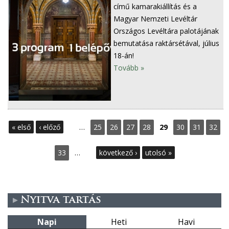
című kamarakiállítás és a
Magyar Nemzeti Levéltár
Országos Levéltára palotájának
bemutatása raktársétával, július
18-án!
Tovább »
O
« első
‹ előző
…
25
26
27
28
29
30
31
32
l
33
…
következő ›
utolsó »
d
a
Nyitva tartás
l
Napi
Heti
Havi
a