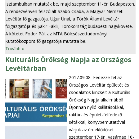
Isztambulban mutatták be, majd szeptember 11-én Budapesten.
A rendezvényen felszólalt Szabó Csaba, a Magyar Nemzeti
Levéltár főigazgatója, Uğur Ünal, a Török Állami Levéltár
főigazgatója és Şakir Fakılı, Törökország budapesti nagykövete.
A kötetet Fodor Pál, az MTA Bölcsészettudományi
Kutatóközpont főigazgatója mutatta be.
Tovább »
Kulturális Örökség Napja az Országos
Levéltárban
2017.09.08.
Fedezze fel az
Országos Levéltár épületét és
csodálatos kincseit a Kulturális
Örökség Napja alkalmából!
Újonnan nyíló kiállításokkal,
raktár- és épület-felfedező
sétákkal, könyvbemutatóval
várjuk az érdeklődőket
szeptember 17-én, vasárnap 10-