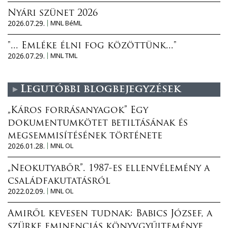
Nyári szünet 2026
2026.07.29.
MNL BéML
"... Emléke élni fog közöttünk..."
2026.07.29.
MNL TML
Legutóbbi blogbejegyzések
„Káros forrásanyagok” Egy
dokumentumkötet betiltásának és
megsemmisítésének története
2026.01.28.
MNL OL
„Neokutyabőr”. 1987-es ellenvélemény a
családfakutatásról
2022.02.09.
MNL OL
Amiről kevesen tudnak: Babics József, a
szürke eminenciás könyvgyűjteménye