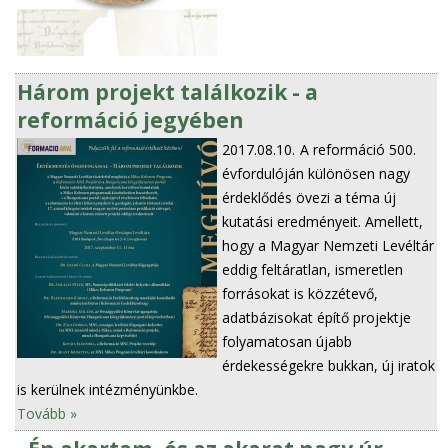
Három projekt találkozik - a
reformáció jegyében
2017.08.10.
A reformáció 500.
évfordulóján különösen nagy
érdeklődés övezi a téma új
kutatási eredményeit. Amellett,
hogy a Magyar Nemzeti Levéltár
eddig feltáratlan, ismeretlen
forrásokat is közzétevő,
adatbázisokat építő projektje
folyamatosan újabb
érdekességekre bukkan, új iratok
is kerülnek intézményünkbe.
Tovább »