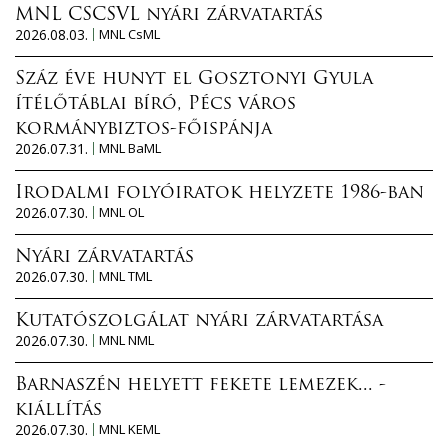
MNL CSCSVL nyári zárvatartás
2026.08.03.
MNL CsML
Száz éve hunyt el Gosztonyi Gyula
ítélőtáblai bíró, Pécs város
kormánybiztos-főispánja
2026.07.31.
MNL BaML
Irodalmi folyóiratok helyzete 1986-ban
2026.07.30.
MNL OL
Nyári zárvatartás
2026.07.30.
MNL TML
Kutatószolgálat nyári zárvatartása
2026.07.30.
MNL NML
Barnaszén helyett fekete lemezek... -
kiállítás
2026.07.30.
MNL KEML