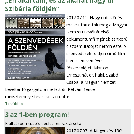
„Én akartam, és az akarat nagy úr
Szibéria földjén”
2017.07.11.
Nagy érdeklődés
mellett tartották meg a Magyar
Nemzeti Levéltár első
dokumentumfilmjének zártkörű
díszbemutatóját hétfőn este. A
szenvedések földjén című film
idén kilencven éves
főszereplőjét, Marton
Ernesztinát dr. habil. Szabó
Csaba, a Magyar Nemzeti
Levéltár főigazgatója mellett dr. Rétvári Bence
miniszterhelyettes is köszöntötte.
Tovább »
3 az 1-ben program!
Kiállításbemutató, épület- és raktárséta
2017.07.07.
A Kiegyezés 150!