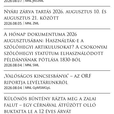
2026.08.07.
MNL JNSzML
Nyári zárva tartás 2026. augusztus 10. és
augusztus 21. között
2026.08.05.
MNL ZML
A hónap dokumentuma 2026
augusztusában: Használták-e a
szőlőhegyi artikulusokat? A csokonyai
szőlőhegyi statútum elhasználódott
példányának pótlása 1830-ból
2026.08.04.
MNL SML
„Valóságos kincsesbánya” – az ORF
riportja levéltárunkról
2026.08.04.
MNL GyMSMGyL
Különös bűntény rázta meg a zalai
falut – egy cérnával átfűzött olló
buktatta le a 12 éves árvát