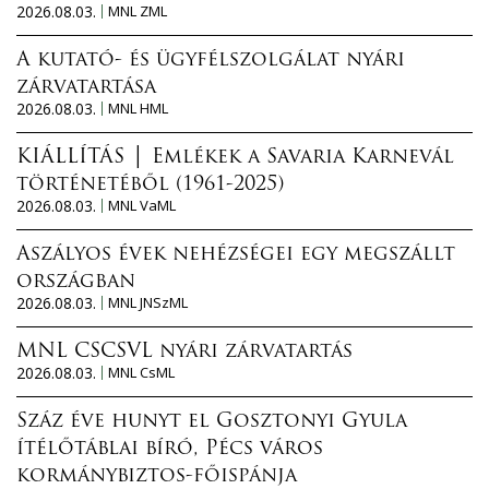
2026.08.03.
MNL ZML
A kutató- és ügyfélszolgálat nyári
zárvatartása
2026.08.03.
MNL HML
KIÁLLÍTÁS │ Emlékek a Savaria Karnevál
történetéből (1961-2025)
2026.08.03.
MNL VaML
Aszályos évek nehézségei egy megszállt
országban
2026.08.03.
MNL JNSzML
MNL CSCSVL nyári zárvatartás
2026.08.03.
MNL CsML
Száz éve hunyt el Gosztonyi Gyula
ítélőtáblai bíró, Pécs város
kormánybiztos-főispánja