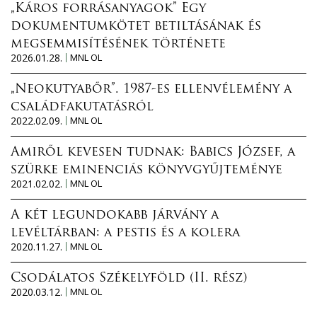
„Káros forrásanyagok” Egy
dokumentumkötet betiltásának és
megsemmisítésének története
2026.01.28.
MNL OL
„Neokutyabőr”. 1987-es ellenvélemény a
családfakutatásról
2022.02.09.
MNL OL
Amiről kevesen tudnak: Babics József, a
szürke eminenciás könyvgyűjteménye
2021.02.02.
MNL OL
A két legundokabb járvány a
levéltárban: a pestis és a kolera
2020.11.27.
MNL OL
Csodálatos Székelyföld (II. rész)
2020.03.12.
MNL OL