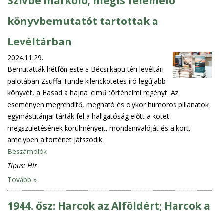
Szívbe markoló, mégis felemelő
könyvbemutatót tartottak a
Levéltárban
2024.11.29.
Bemutatták hétfőn este a Bécsi kapu téri levéltári
palotában Zsuffa Tünde kilenckötetes író legújabb
könyvét, a Hasad a hajnal című történelmi regényt. Az
eseményen megrendítő, megható és olykor humoros pillanatok
egymásutánjai tárták fel a hallgatóság előtt a kötet
megszületésének körülményeit, mondanivalóját és a kort,
amelyben a történet játszódik.
Beszámolók
Típus:
Hír
Tovább »
1944. ősz: Harcok az Alföldért; Harcok a