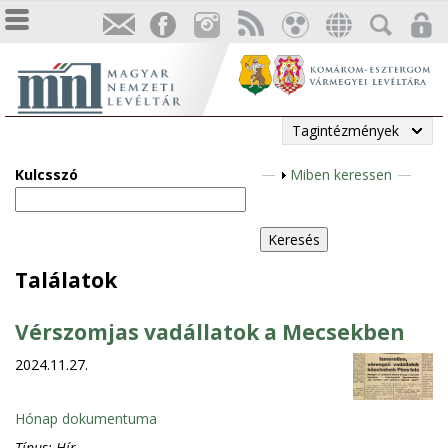
Tagintézmények
Kulcsszó
M
Miben keressen
e
g
j
e
Találatok
l
e
Vérszomjas vadállatok a Mecsekben
n
2024.11.27.
í
t
é
Hónap dokumentuma
s
Típus:
Hír