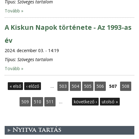
Típus:
Szöveges tartalom
Tovább »
A Kiskun Napok története - Az 1993-as
év
2024. december 03. - 14:19
Típus:
Szöveges tartalom
Tovább »
O
« első
‹ előző
…
503
504
505
506
507
508
l
509
510
511
…
következő ›
utolsó »
d
a
Nyitva tartás
l