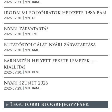
2026.07.31.
MNL BaML
Irodalmi folyóiratok helyzete 1986-ban
2026.07.30.
MNL OL
Nyári zárvatartás
2026.07.30.
MNL TML
Kutatószolgálat nyári zárvatartása
2026.07.30.
MNL NML
Barnaszén helyett fekete lemezek... -
kiállítás
2026.07.30.
MNL KEML
Nyári szünet 2026
2026.07.29.
MNL BéML
Legutóbbi blogbejegyzések