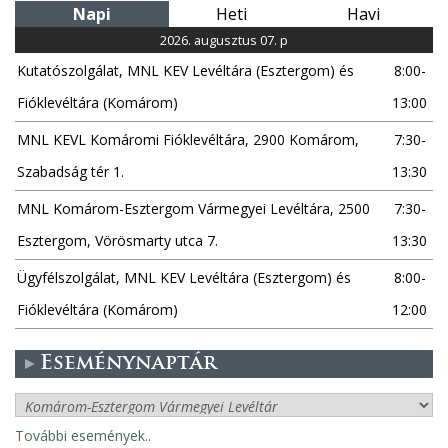
Napi
Heti
Havi
a
2026. augusztus 07. p
Kutatószolgálat, MNL KEV Levéltára (Esztergom) és
8:00-
k
Fióklevéltára (Komárom)
13:00
MNL KEVL Komáromi Fióklevéltára, 2900 Komárom,
7:30-
Szabadság tér 1.
13:30
MNL Komárom-Esztergom Vármegyei Levéltára, 2500
7:30-
Esztergom, Vörösmarty utca 7.
13:30
Ügyfélszolgálat, MNL KEV Levéltára (Esztergom) és
8:00-
Fióklevéltára (Komárom)
12:00
Eseménynaptár
További események..