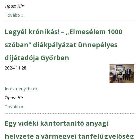
Típus:
Hír
Tovább »
Legyél krónikás! – „Elmesélem 1000
szóban” diákpályázat ünnepélyes
díjátadója Győrben
2024.11.28.
Intézményi hírek
Típus:
Hír
Tovább »
Egy vidéki kántortanító anyagi
helyzete a vármegyei tanfelügyelőség