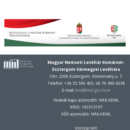
Magyar Nemzeti Levéltár Komárom-
Esztergom Vármegyei Levéltára
Cím: 2500 Esztergom, Vörösmarty u. 7.
Telefon: +36 33 500 405, 06 70 490 6038
E-mail:
kevl@mnl.gov.hu
(link
sends
Hivatali kapu azonosító: MNLKEML
e-
KRID: 165313197
mail)
KÉR azonosító: MNLKEML
Instagram