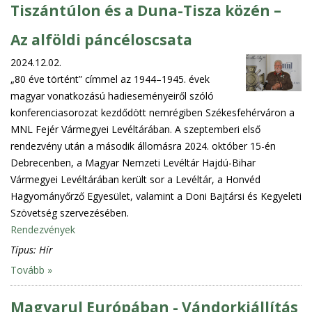
Tiszántúlon és a Duna-Tisza közén –
Az alföldi páncéloscsata
2024.12.02.
„80 éve történt” címmel az 1944–1945. évek
magyar vonatkozású hadieseményeiről szóló
konferenciasorozat kezdődött nemrégiben Székesfehérváron a
MNL Fejér Vármegyei Levéltárában. A szeptemberi első
rendezvény után a második állomásra 2024. október 15-én
Debrecenben, a Magyar Nemzeti Levéltár Hajdú-Bihar
Vármegyei Levéltárában került sor a Levéltár, a Honvéd
Hagyományőrző Egyesület, valamint a Doni Bajtársi és Kegyeleti
Szövetség szervezésében.
Rendezvények
Típus:
Hír
Tovább »
Magyarul Európában - Vándorkiállítás