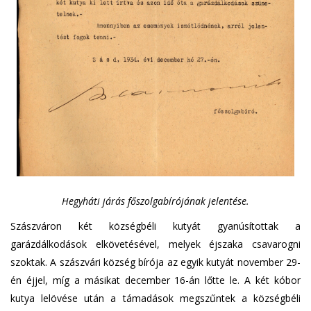
Hegyháti járás főszolgabírójának jelentése.
Szászváron két községbéli kutyát gyanúsítottak a
garázdálkodások elkövetésével, melyek éjszaka csavarogni
szoktak. A szászvári község bírója az egyik kutyát november 29-
én éjjel, míg a másikat december 16-án lőtte le. A két kóbor
kutya lelövése után a támadások megszűntek a községbéli