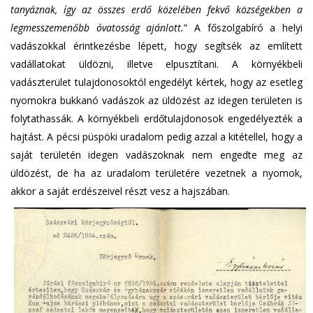
tanyáznak, így az összes erdő közelében fekvő községekben a
legmesszemenőbb óvatosság ajánlott.
” A főszolgabíró a helyi
vadászokkal érintkezésbe lépett, hogy segítsék az említett
vadállatokat üldözni, illetve elpusztítani. A környékbeli
vadászterület tulajdonosoktól engedélyt kértek, hogy az esetleg
nyomokra bukkanó vadászok az üldözést az idegen területen is
folytathassák. A környékbeli erdőtulajdonosok engedélyezték a
hajtást. A pécsi püspöki uradalom pedig azzal a kitétellel, hogy a
saját területén idegen vadászoknak nem engedte meg az
üldözést, de ha az uradalom területére vezetnek a nyomok,
akkor a saját erdészeivel részt vesz a hajszában.