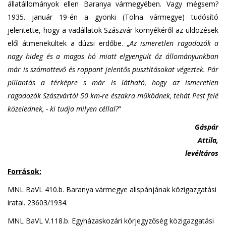
állatállományok ellen Baranya vármegyében. Vagy mégsem?
1935. január 19-én a gyönki (Tolna vármegye) tudósító
jelentette, hogy a vadállatok Szászvár környékéről az üldözések
elől átmenekültek a dúzsi erdőbe. „
Az ismeretlen ragadozók a
nagy hideg és a magas hó miatt elgyengült őz állományunkban
már is számottevő és roppant jelentős pusztításokat végeztek. Pár
pillantás a térképre s már is látható, hogy az ismeretlen
ragadozók Szászvártól 50 km-re északra működnek, tehát Pest felé
közelednek, - ki tudja milyen céllal?
”
Gáspár
Attila,
levéltáros
Források:
MNL BaVL 410.b. Baranya vármegye alispánjának közigazgatási
iratai. 23603/1934.
MNL BaVL V.118.b. Egyházaskozári körjegyzőség közigazgatási