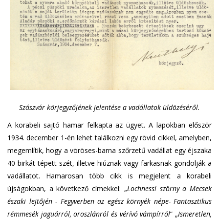
Szászvár körjegyzőjének jelentése a vadállatok üldözéséről.
A korabeli sajtó hamar felkapta az ügyet. A lapokban először
1934. december 1-én lehet találkozni egy rövid cikkel, amelyben,
megemlítik, hogy a vöröses-barna szőrzetű vadállat egy éjszaka
40 birkát tépett szét, illetve hiúznak vagy farkasnak gondolják a
vadállatot. Hamarosan több cikk is megjelent a korabeli
újságokban, a következő címekkel: „
Lochnessi szörny a Mecsek
északi lejtőjén - Fegyverben az egész környék népe- Fantasztikus
rémmesék jaguárról, oroszlánról és vérívó vámpírról
” „
Ismeretlen,