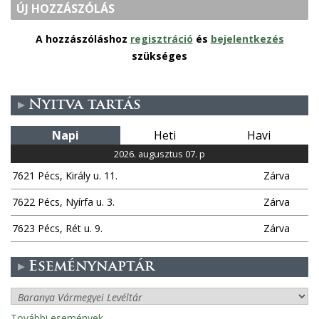
ÚJ HOZZÁSZÓLÁS
A hozzászóláshoz
regisztráció
és
bejelentkezés
szükséges
Nyitva tartás
Napi
Heti
Havi
2026. augusztus 07. p
7621 Pécs, Király u. 11.
Zárva
7622 Pécs, Nyírfa u. 3.
Zárva
7623 Pécs, Rét u. 9.
Zárva
Eseménynaptár
További események..