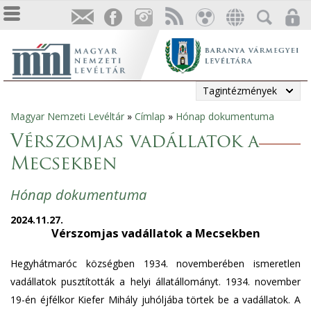
Tagintézmények
Magyar Nemzeti Levéltár
»
Címlap
»
Hónap dokumentuma
Jelenlegi
Vérszomjas vadállatok a
hely
Mecsekben
Hónap dokumentuma
2024.11.27.
Vérszomjas vadállatok a Mecsekben
Hegyhátmaróc községben 1934. novemberében ismeretlen
vadállatok pusztították a helyi állatállományt. 1934. november
19-én éjfélkor Kiefer Mihály juhóljába törtek be a vadállatok. A