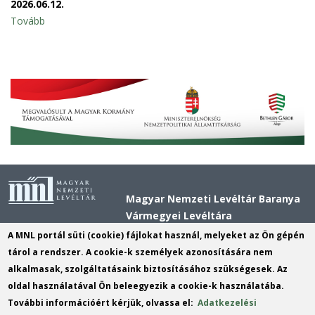
2026.06.12.
Tovább
Magyar Nemzeti Levéltár Baranya
Vármegyei Levéltára
Cím:
7621 Pécs, Király utca 11.
A MNL portál süti (cookie) fájlokat használ, melyeket az Ön gépén
Postacím:
7621 Pécs, Király utca 11.
tárol a rendszer. A cookie-k személyek azonosítására nem
alkalmasak, szolgáltatásaink biztosításához szükségesek. Az
Telefon:
+36 72 518 680
oldal használatával Ön beleegyezik a cookie-k használatába.
E-mail:
bavl@mnl.gov.hu
(link
További információért kérjük, olvassa el:
Adatkezelési
sends