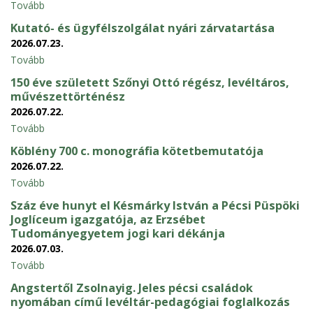
Tovább
Kutató- és ügyfélszolgálat nyári zárvatartása
2026.07.23.
Tovább
150 éve született Szőnyi Ottó régész, levéltáros,
művészettörténész
2026.07.22.
Tovább
Köblény 700 c. monográfia kötetbemutatója
2026.07.22.
Tovább
Száz éve hunyt el Késmárky István a Pécsi Püspöki
Joglíceum igazgatója, az Erzsébet
Tudományegyetem jogi kari dékánja
2026.07.03.
Tovább
Angstertől Zsolnayig. Jeles pécsi családok
nyomában című levéltár-pedagógiai foglalkozás