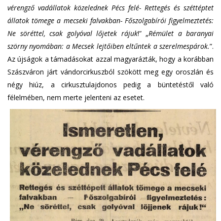
vérengző vadállatok közelednek Pécs felé- Rettegés és széttéptet
állatok tömege a mecseki falvakban- Főszolgabírói figyelmeztetés:
Ne söréttel, csak golyóval lőjetek rájuk
!” „
Rémület a baranyai
szörny nyomában: a Mecsek lejtőiben eltűntek a szerelmespárok.
”.
Az újságok a támadásokat azzal magyarázták, hogy a korábban
Szászváron járt vándorcirkuszból szökött meg egy oroszlán és
négy hiúz, a cirkusztulajdonos pedig a büntetéstől való
félelmében, nem merte jelenteni az esetet.