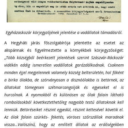
Egyházaskozár körjegyzőjének jelentése a vadállatok támadásról.
A Hegyháti járás főszolgabírója jelentette az esetet az
alispánnak és figyelmeztette a környékbeli körjegyzőséget:
„
Több községből beérkezett jelentések szerint Szászvár-Ráckozár
vidékén eddig ismeretlen vadállatok garázdálkodnak. Csaknem
minden éjjel megjelennek valamely község belterületén, hol főként
a birka ólakba, de szórványosan a disznóólakba is betörnek, az
állatokat tömegesen szétmarcangolják és egyeseket el is
hurcolnak. A nyomokból és különösen az ólak falain látható
rombolásokból következtethetőleg nagyobb testű állatoknak kell
lenniük. Betöréseiket részint egyedül, részint kettesével követik el.
Az ólak falain szürkés- feketés, vöröses szőrszállak maradnak
vissza…Valószínű, hogy az említett állatok az erdőségekben