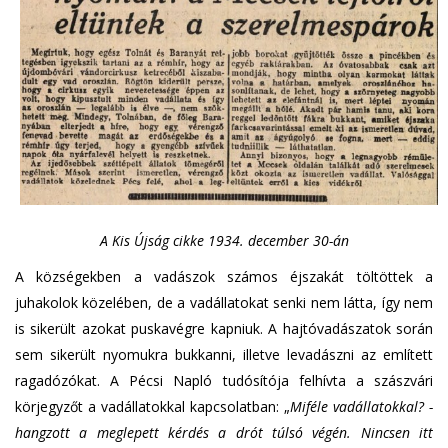
A Kis Újság cikke 1934. december 30-án
A községekben a vadászok számos éjszakát töltöttek a
juhakolok közelében, de a vadállatokat senki nem látta, így nem
is sikerült azokat puskavégre kapniuk. A hajtóvadászatok során
sem sikerült nyomukra bukkanni, illetve levadászni az említett
ragadózókat. A Pécsi Napló tudósítója felhívta a szászvári
körjegyzőt a vadállatokkal kapcsolatban: „
Miféle vadállatokkal? -
hangzott a meglepett kérdés a drót túlsó végén. Nincsen itt