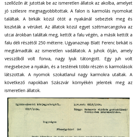
szellőzőn át jutottak be az ismeretlen állatok az akolba, amelyet
jó szélesre megnagyobbítottak. A falon is karmolás nyomokat
találtak. A birkák közül ötöt a nyakánál sebeztek meg és
kiszívták a vérüket. Az állatok közül egyet szétmarcangolva az
utcai árokban találtak meg, kettőt a falu végén, a másik kettőt a
falu déli részétől 250 méterre. Ugyanaznap Blatt Ferenc birkáit is
megtámadták az ismeretlen vadállatok. A juhok ólján, amely
vesszőből volt fonva, nagy lyuk tátongott. Egy juh volt
megsebezve a nyakán, és a testének többi részén is karmolások
látszottak. A nyomok szokatlanul nagy karmokra utaltak. A
következő napokban Szászvár környékén jelentek meg az
ismeretlen állatok.