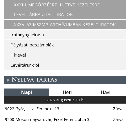
XXXIII. MEGŐRZÉSRE ILLETVE KEZELÉSRE
LEVÉLTÁRBA UTALT IRATOK
XXXV. AZ MSZMP-ARCHÍVUMBAN KEZELT IRATOK
Iratanyag leírása
Pályázati beszámolók
Hírlevél
Levéltárunkról
Nyitva tartás
Napi
Heti
Havi
2026. augusztus 10. h
9022 Győr, Liszt Ferenc u. 13.
Zárva
9200 Mosonmagyaróvár, Erkel Ferenc utca 3.
Zárva