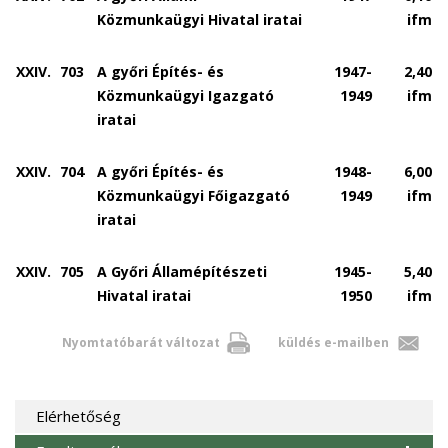
Közmunkaügyi Hivatal iratai
ifm
XXIV.
703
A győri Építés- és
1947-
2,40
Közmunkaügyi Igazgató
1949
ifm
iratai
XXIV.
704
A győri Építés- és
1948-
6,00
Közmunkaügyi Főigazgató
1949
ifm
iratai
XXIV.
705
A Győri Államépítészeti
1945-
5,40
Hivatal iratai
1950
ifm
Nyomtatóbarát változat
küldés e-mailben
Elérhetőség