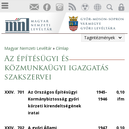
Tagintézmények
Magyar Nemzeti Levéltár
»
Címlap
Jelenlegi
Az építésügyi és
hely
közmunkaügyi igazgatás
szakszervei
XXIV.
701
Az Országos Építésügyi
1945-
0,10
Kormánybiztosság győri
1946
ifm
körzeti kirendeltségének
iratai
XXIV.
702
A győri Állami
1947
0,10