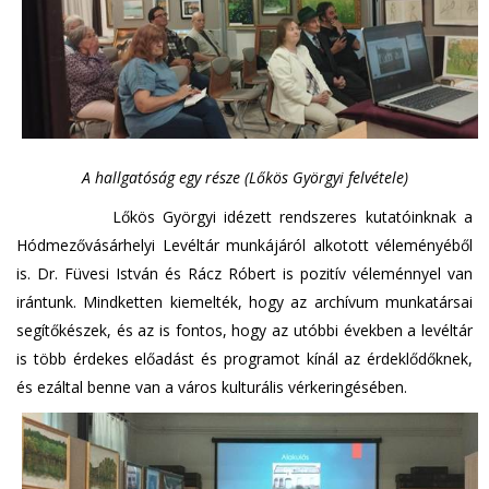
A hallgatóság egy része (Lőkös Györgyi felvétele)
Lőkös Györgyi idézett rendszeres kutatóinknak a
Hódmezővásárhelyi Levéltár munkájáról alkotott véleményéből
is. Dr. Füvesi István és Rácz Róbert is pozitív véleménnyel van
irántunk. Mindketten kiemelték, hogy az archívum munkatársai
segítőkészek, és az is fontos, hogy az utóbbi években a levéltár
is több érdekes előadást és programot kínál az érdeklődőknek,
és ezáltal benne van a város kulturális vérkeringésében.