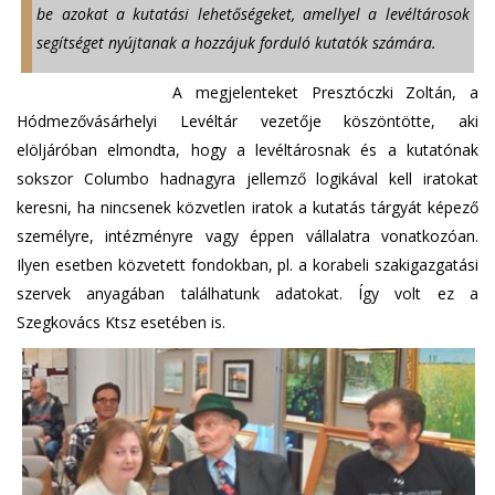
be azokat a kutatási lehetőségeket, amellyel a levéltárosok
segítséget nyújtanak a hozzájuk forduló kutatók számára.
A megjelenteket Presztóczki Zoltán, a
Hódmezővásárhelyi Levéltár vezetője köszöntötte, aki
elöljáróban elmondta, hogy a levéltárosnak és a kutatónak
sokszor Columbo hadnagyra jellemző logikával kell iratokat
keresni, ha nincsenek közvetlen iratok a kutatás tárgyát képező
személyre, intézményre vagy éppen vállalatra vonatkozóan.
Ilyen esetben közvetett fondokban, pl. a korabeli szakigazgatási
szervek anyagában találhatunk adatokat. Így volt ez a
Szegkovács Ktsz esetében is.