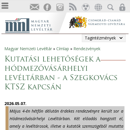
Tagintézmények
Magyar Nemzeti Levéltár
»
Címlap
»
Rendezvények
Jelenlegi
Kutatási lehetőségek a
hely
hódmezővásárhelyi
levéltárban - a Szegkovács
KTSZ kapcsán
2026.05.07.
Május 4-én hétfőn délután érdekes rendezvényre került sor a
Hódmezővásárhelyi Levéltárban. Két előadás hangzott el,
amely a levéltárosok, illetve a kutatók szemszögéből mutatta