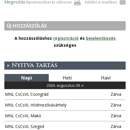
Megosztás
Nyomtatóbarát változat
küldés e-mailben
ÚJ HOZZÁSZÓLÁS
A hozzászóláshoz
regisztráció
és
bejelentkezés
szükséges
Nyitva tartás
Napi
Heti
Havi
2026. augusztus 09. v
MNL CsCsVL Csongrád
Zárva
MNL CsCsVL Hódmezővásárhely
Zárva
MNL CsCsVL Makó
Zárva
MNL CsCsVL Szeged
Zárva