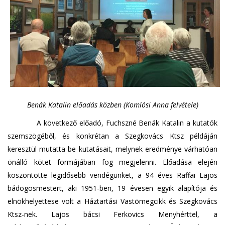
Benák Katalin előadás közben (Komlósi Anna felvétele)
A következő előadó, Fuchszné Benák Katalin a kutatók
szemszögéből, és konkrétan a Szegkovács Ktsz példáján
keresztül mutatta be kutatásait, melynek eredménye várhatóan
önálló kötet formájában fog megjelenni. Előadása elején
köszöntötte legidősebb vendégünket, a 94 éves Raffai Lajos
bádogosmestert, aki 1951-ben, 19 évesen egyik alapítója és
elnökhelyettese volt a Háztartási Vastömegcikk és Szegkovács
Ktsz-nek. Lajos bácsi Ferkovics Menyhérttel, a