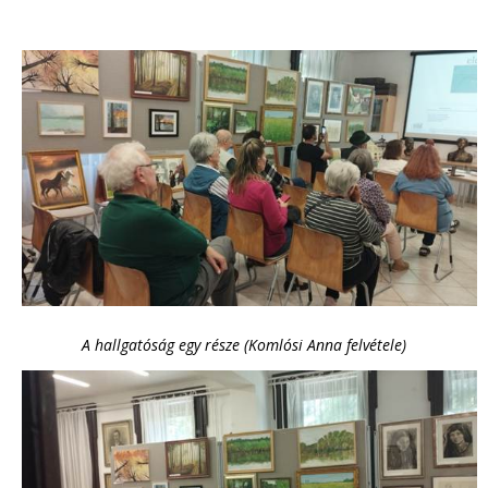
A hallgatóság egy része (Komlósi Anna felvétele)