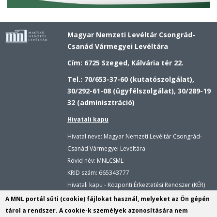
Magyar Nemzeti Levéltár Csongrád-
Csanád Vármegyei Levéltára
Cím: 6725 Szeged, Kálvária tér 22.
Tel.: 70/653-37-60 (kutatószolgálat),
30/292-61-08 (ügyfélszolgálat), 30/289-19
32 (adminisztráció)
Hivatali kapu
Hivatal neve: Magyar Nemzeti Levéltár Csongrád-
Csanád Vármegyei Levéltára
Rövid név: MNLCSML
KRID szám:
665343777
Hivatali kapu - Központi Érkeztetési Rendszer (KÉR)
Hivatal neve: Magyar Nemzeti Levéltár
A MNL portál süti (cookie) fájlokat használ, melyeket az Ön gépén
Rövid név: MNLCSML
tárol a rendszer. A cookie-k személyek azonosítására nem