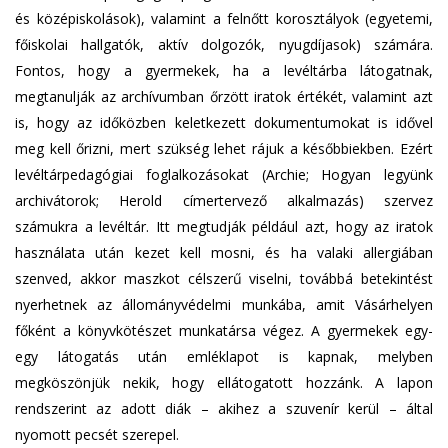
és középiskolások), valamint a felnőtt korosztályok (egyetemi,
főiskolai hallgatók, aktív dolgozók, nyugdíjasok) számára.
Fontos, hogy a gyermekek, ha a levéltárba látogatnak,
megtanulják az archívumban őrzött iratok értékét, valamint azt
is, hogy az időközben keletkezett dokumentumokat is idővel
meg kell őrizni, mert szükség lehet rájuk a későbbiekben. Ezért
levéltárpedagógiai foglalkozásokat (Archie; Hogyan legyünk
archivátorok; Herold címertervező alkalmazás) szervez
számukra a levéltár. Itt megtudják például azt, hogy az iratok
használata után kezet kell mosni, és ha valaki allergiában
szenved, akkor maszkot célszerű viselni, továbbá betekintést
nyerhetnek az állományvédelmi munkába, amit Vásárhelyen
főként a könyvkötészet munkatársa végez. A gyermekek egy-
egy látogatás után emléklapot is kapnak, melyben
megköszönjük nekik, hogy ellátogatott hozzánk. A lapon
rendszerint az adott diák – akihez a szuvenír kerül – által
nyomott pecsét szerepel.