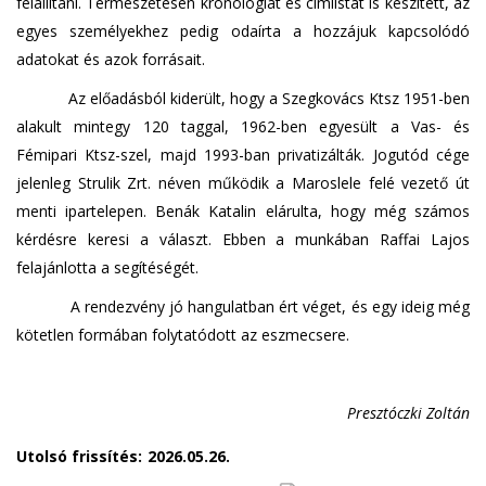
felállítani. Természetesen kronológiát és címlistát is készített, az
egyes személyekhez pedig odaírta a hozzájuk kapcsolódó
adatokat és azok forrásait.
Az előadásból kiderült, hogy a Szegkovács Ktsz 1951-ben
alakult mintegy 120 taggal, 1962-ben egyesült a Vas- és
Fémipari Ktsz-szel, majd 1993-ban privatizálták. Jogutód cége
jelenleg Strulik Zrt. néven működik a Maroslele felé vezető út
menti ipartelepen. Benák Katalin elárulta, hogy még számos
kérdésre keresi a választ. Ebben a munkában Raffai Lajos
felajánlotta a segítéségét.
A rendezvény jó hangulatban ért véget, és egy ideig még
kötetlen formában folytatódott az eszmecsere.
Presztóczki Zoltán
Utolsó frissítés:
2026.05.26.