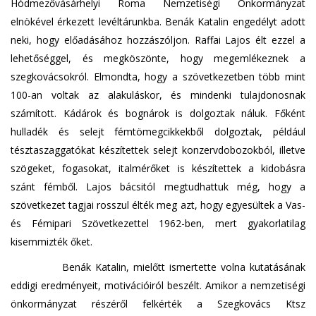
Hódmezővásárhelyi Roma Nemzetiségi Önkormányzat
elnökével érkezett levéltárunkba. Benák Katalin engedélyt adott
neki, hogy előadásához hozzászóljon. Raffai Lajos élt ezzel a
lehetőséggel, és megköszönte, hogy megemlékeznek a
szegkovácsokról. Elmondta, hogy a szövetkezetben több mint
100-an voltak az alakuláskor, és mindenki tulajdonosnak
számított. Kádárok és bognárok is dolgoztak náluk. Főként
hulladék és selejt fémtömegcikkekből dolgoztak, például
tésztaszaggatókat készítettek selejt konzervdobozokból, illetve
szögeket, fogasokat, italmérőket is készítettek a kidobásra
szánt fémből. Lajos bácsitól megtudhattuk még, hogy a
szövetkezet tagjai rosszul élték meg azt, hogy egyesültek a Vas-
és Fémipari Szövetkezettel 1962-ben, mert gyakorlatilag
kisemmizték őket.
Benák Katalin, mielőtt ismertette volna kutatásának
eddigi eredményeit, motivációiról beszélt. Amikor a nemzetiségi
önkormányzat részéről felkérték a Szegkovács Ktsz