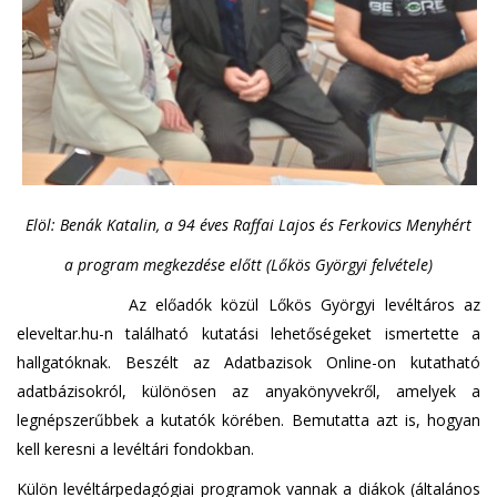
Elöl: Benák Katalin, a 94 éves Raffai Lajos és Ferkovics Menyhért
a program megkezdése előtt (Lőkös Györgyi felvétele)
Az előadók közül Lőkös Györgyi levéltáros az
eleveltar.hu-n található kutatási lehetőségeket ismertette a
hallgatóknak. Beszélt az Adatbazisok Online-on kutatható
adatbázisokról, különösen az anyakönyvekről, amelyek a
legnépszerűbbek a kutatók körében. Bemutatta azt is, hogyan
kell keresni a levéltári fondokban.
Külön levéltárpedagógiai programok vannak a diákok (általános