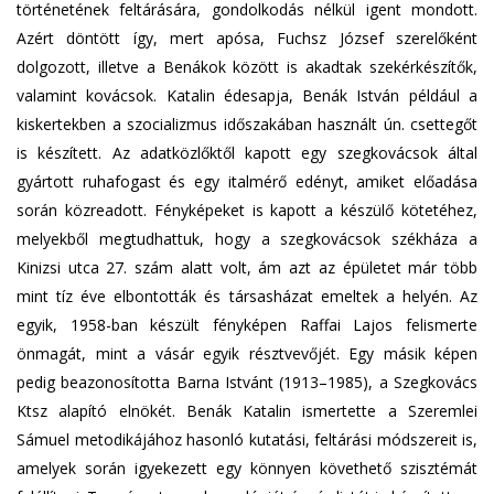
történetének feltárására, gondolkodás nélkül igent mondott.
Azért döntött így, mert apósa, Fuchsz József szerelőként
dolgozott, illetve a Benákok között is akadtak szekérkészítők,
valamint kovácsok. Katalin édesapja, Benák István például a
kiskertekben a szocializmus időszakában használt ún. csettegőt
is készített. Az adatközlőktől kapott egy szegkovácsok által
gyártott ruhafogast és egy italmérő edényt, amiket előadása
során közreadott. Fényképeket is kapott a készülő kötetéhez,
melyekből megtudhattuk, hogy a szegkovácsok székháza a
Kinizsi utca 27. szám alatt volt, ám azt az épületet már több
mint tíz éve elbontották és társasházat emeltek a helyén. Az
egyik, 1958-ban készült fényképen Raffai Lajos felismerte
önmagát, mint a vásár egyik résztvevőjét. Egy másik képen
pedig beazonosította Barna Istvánt (1913–1985), a Szegkovács
Ktsz alapító elnökét. Benák Katalin ismertette a Szeremlei
Sámuel metodikájához hasonló kutatási, feltárási módszereit is,
amelyek során igyekezett egy könnyen követhető szisztémát