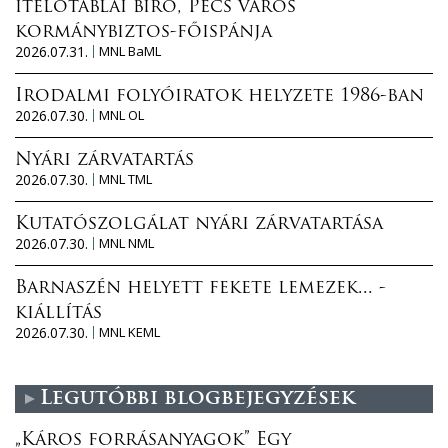
ítélőtáblai bíró, Pécs város
kormánybiztos-főispánja
2026.07.31.
MNL BaML
Irodalmi folyóiratok helyzete 1986-ban
2026.07.30.
MNL OL
Nyári zárvatartás
2026.07.30.
MNL TML
Kutatószolgálat nyári zárvatartása
2026.07.30.
MNL NML
Barnaszén helyett fekete lemezek... -
kiállítás
2026.07.30.
MNL KEML
Legutóbbi blogbejegyzések
„Káros forrásanyagok” Egy