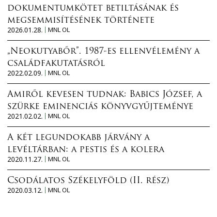
dokumentumkötet betiltásának és
megsemmisítésének története
2026.01.28.
MNL OL
„Neokutyabőr”. 1987-es ellenvélemény a
családfakutatásról
2022.02.09.
MNL OL
Amiről kevesen tudnak: Babics József, a
szürke eminenciás könyvgyűjteménye
2021.02.02.
MNL OL
A két legundokabb járvány a
levéltárban: a pestis és a kolera
2020.11.27.
MNL OL
Csodálatos Székelyföld (II. rész)
2020.03.12.
MNL OL