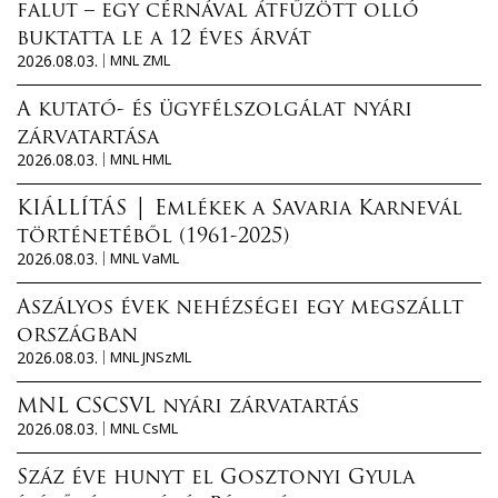
falut – egy cérnával átfűzött olló
buktatta le a 12 éves árvát
2026.08.03.
MNL ZML
A kutató- és ügyfélszolgálat nyári
zárvatartása
2026.08.03.
MNL HML
KIÁLLÍTÁS │ Emlékek a Savaria Karnevál
történetéből (1961-2025)
2026.08.03.
MNL VaML
Aszályos évek nehézségei egy megszállt
országban
2026.08.03.
MNL JNSzML
MNL CSCSVL nyári zárvatartás
2026.08.03.
MNL CsML
Száz éve hunyt el Gosztonyi Gyula