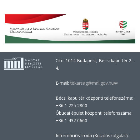
Cím: 1014 Budapest, Bécsi kapu tér 2–
4.
E-mail:
titkarsag@mnl.gov.hu
(link
sends
Bécsi kapu tér központi telefonszáma:
e-
+36 1 225 2800
mail)
Óbudai épület központi telefonszáma:
+36 1 437 0660
Információs Iroda (Kutatószolgálat):