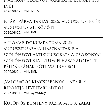
Nagykun-Szolnok vármegye elmúlt 150
évét
2026.08.07.
MNL JNSzML
Nyári zárva tartás 2026. augusztus 10. és
augusztus 21. között
2026.08.05.
MNL ZML
A hónap dokumentuma 2026
augusztusában: Használták-e a
szőlőhegyi artikulusokat? A csokonyai
szőlőhegyi statútum elhasználódott
példányának pótlása 1830-ból
2026.08.04.
MNL SML
„Valóságos kincsesbánya” – az ORF
riportja levéltárunkról
2026.08.04.
MNL GyMSMGyL
Különös bűntény rázta meg a zalai