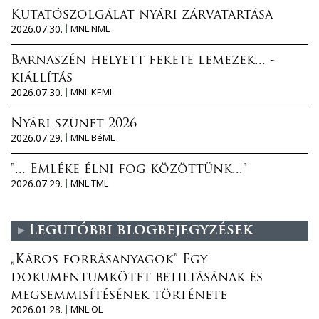
Kutatószolgálat nyári zárvatartása
2026.07.30.
MNL NML
Barnaszén helyett fekete lemezek... -
kiállítás
2026.07.30.
MNL KEML
Nyári szünet 2026
2026.07.29.
MNL BéML
"... Emléke élni fog közöttünk..."
2026.07.29.
MNL TML
Legutóbbi blogbejegyzések
„Káros forrásanyagok” Egy
dokumentumkötet betiltásának és
megsemmisítésének története
2026.01.28.
MNL OL