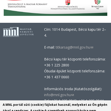
Cím: 1014 Budapest, Bécsi kapu tér 2–
4.
E-mail:
titkarsag@mnl.gov.hu
(link
sends
Bécsi kapu tér központi telefonszáma:
e-
+36 1 225 2800
mail)
Óbudai épület központi telefonszáma:
+36 1 437 0660
Információs Iroda (Kutatószolgálat):
info@mnl.gov.hu
(link
Tel.: +36 1 225 2843, +36 1 225 2844
sends
A MNL portál süti (cookie) fájlokat használ, melyeket az Ön gépén
Postacím: 1014 Budapest, Bécsi kapu
e-
tárol a rendszer. A cookie-k személyek azonosítására nem