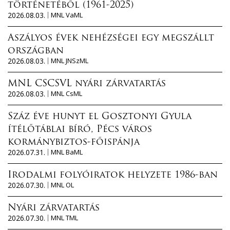
történetéből (1961-2025)
2026.08.03.
MNL VaML
Aszályos évek nehézségei egy megszállt
országban
2026.08.03.
MNL JNSzML
MNL CSCSVL nyári zárvatartás
2026.08.03.
MNL CsML
Száz éve hunyt el Gosztonyi Gyula
ítélőtáblai bíró, Pécs város
kormánybiztos-főispánja
2026.07.31.
MNL BaML
Irodalmi folyóiratok helyzete 1986-ban
2026.07.30.
MNL OL
Nyári zárvatartás
2026.07.30.
MNL TML