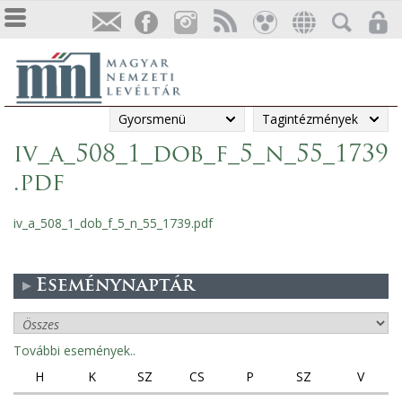
Gyorsmenü
Tagintézmények
iv_a_508_1_dob_f_5_n_55_1739
.pdf
iv_a_508_1_dob_f_5_n_55_1739.pdf
Eseménynaptár
További események..
H
K
SZ
CS
P
SZ
V