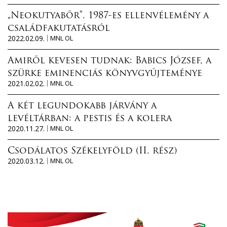
„Neokutyabőr”. 1987-es ellenvélemény a
családfakutatásról
2022.02.09.
MNL OL
Amiről kevesen tudnak: Babics József, a
szürke eminenciás könyvgyűjteménye
2021.02.02.
MNL OL
A két legundokabb járvány a
levéltárban: a pestis és a kolera
2020.11.27.
MNL OL
Csodálatos Székelyföld (II. rész)
2020.03.12.
MNL OL