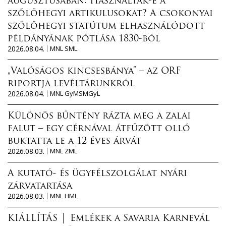
augusztusában: Használták-e a
szőlőhegyi artikulusokat? A csokonyai
szőlőhegyi statútum elhasználódott
példányának pótlása 1830-ból
2026.08.04.
MNL SML
„Valóságos kincsesbánya” – az ORF
riportja levéltárunkról
2026.08.04.
MNL GyMSMGyL
Különös bűntény rázta meg a zalai
falut – egy cérnával átfűzött olló
buktatta le a 12 éves árvát
2026.08.03.
MNL ZML
A kutató- és ügyfélszolgálat nyári
zárvatartása
2026.08.03.
MNL HML
KIÁLLÍTÁS │ Emlékek a Savaria Karnevál