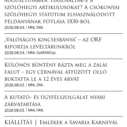
augusztusában: Használták-e a
szőlőhegyi artikulusokat? A csokonyai
szőlőhegyi statútum elhasználódott
példányának pótlása 1830-ból
2026.08.04.
MNL SML
„Valóságos kincsesbánya” – az ORF
riportja levéltárunkról
2026.08.04.
MNL GyMSMGyL
Különös bűntény rázta meg a zalai
falut – egy cérnával átfűzött olló
buktatta le a 12 éves árvát
2026.08.03.
MNL ZML
A kutató- és ügyfélszolgálat nyári
zárvatartása
2026.08.03.
MNL HML
KIÁLLÍTÁS │ Emlékek a Savaria Karnevál