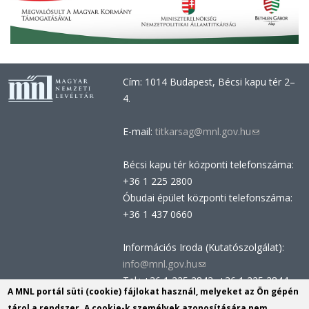
Cím: 1014 Budapest, Bécsi kapu tér 2–
4.
E-mail:
titkarsag@mnl.gov.hu
(link
sends
Bécsi kapu tér központi telefonszáma:
e-
+36 1 225 2800
mail)
Óbudai épület központi telefonszáma:
+36 1 437 0660
Információs Iroda (Kutatószolgálat):
info@mnl.gov.hu
(link
Tel.: +36 1 225 2843, +36 1 225 2844
sends
A MNL portál süti (cookie) fájlokat használ, melyeket az Ön gépén
Postacím: 1014 Budapest, Bécsi kapu
e-
tárol a rendszer. A cookie-k személyek azonosítására nem