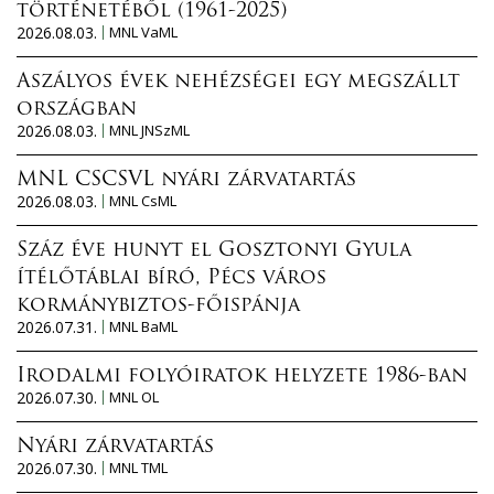
történetéből (1961-2025)
2026.08.03.
MNL VaML
Aszályos évek nehézségei egy megszállt
országban
2026.08.03.
MNL JNSzML
MNL CSCSVL nyári zárvatartás
2026.08.03.
MNL CsML
Száz éve hunyt el Gosztonyi Gyula
ítélőtáblai bíró, Pécs város
kormánybiztos-főispánja
2026.07.31.
MNL BaML
Irodalmi folyóiratok helyzete 1986-ban
2026.07.30.
MNL OL
Nyári zárvatartás
2026.07.30.
MNL TML