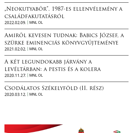
„Neokutyabőr”. 1987-es ellenvélemény a
családfakutatásról
2022.02.09.
MNL OL
Amiről kevesen tudnak: Babics József, a
szürke eminenciás könyvgyűjteménye
2021.02.02.
MNL OL
A két legundokabb járvány a
levéltárban: a pestis és a kolera
2020.11.27.
MNL OL
Csodálatos Székelyföld (II. rész)
2020.03.12.
MNL OL