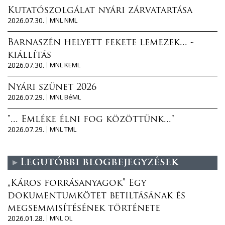
Kutatószolgálat nyári zárvatartása
2026.07.30.
MNL NML
Barnaszén helyett fekete lemezek... -
kiállítás
2026.07.30.
MNL KEML
Nyári szünet 2026
2026.07.29.
MNL BéML
"... Emléke élni fog közöttünk..."
2026.07.29.
MNL TML
Legutóbbi blogbejegyzések
„Káros forrásanyagok” Egy
dokumentumkötet betiltásának és
megsemmisítésének története
2026.01.28.
MNL OL