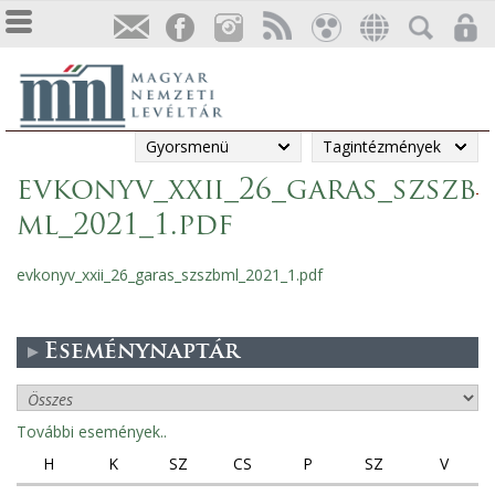
Gyorsmenü
Tagintézmények
evkonyv_xxii_26_garas_szszb
ml_2021_1.pdf
evkonyv_xxii_26_garas_szszbml_2021_1.pdf
Eseménynaptár
További események..
H
K
SZ
CS
P
SZ
V