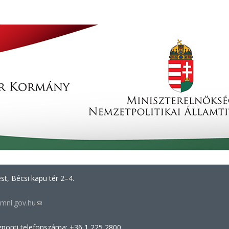
t, Bécsi kapu tér 2–4.
mnl.gov.hu
(link
sends
zponti telefonszáma: +36 1 225 2800
e-