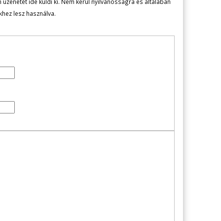
zenetét ide küldi ki. Nem kerül nyilvánosságra és általában
ekhez lesz használva.