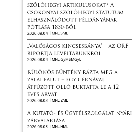
szőlőhegyi artikulusokat? A
csokonyai szőlőhegyi statútum
elhasználódott példányának
pótlása 1830-ból
2026.08.04.
MNL SML
„Valóságos kincsesbánya” – az ORF
riportja levéltárunkról
2026.08.04.
MNL GyMSMGyL
Különös bűntény rázta meg a
zalai falut – egy cérnával
átfűzött olló buktatta le a 12
éves árvát
2026.08.03.
MNL ZML
A kutató- és ügyfélszolgálat nyári
zárvatartása
2026.08.03.
MNL HML