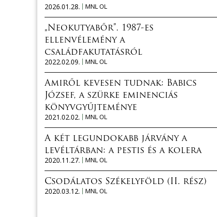
2026.01.28.
MNL OL
„Neokutyabőr”. 1987-es
ellenvélemény a
családfakutatásról
2022.02.09.
MNL OL
Amiről kevesen tudnak: Babics
József, a szürke eminenciás
könyvgyűjteménye
2021.02.02.
MNL OL
A két legundokabb járvány a
levéltárban: a pestis és a kolera
2020.11.27.
MNL OL
Csodálatos Székelyföld (II. rész)
2020.03.12.
MNL OL