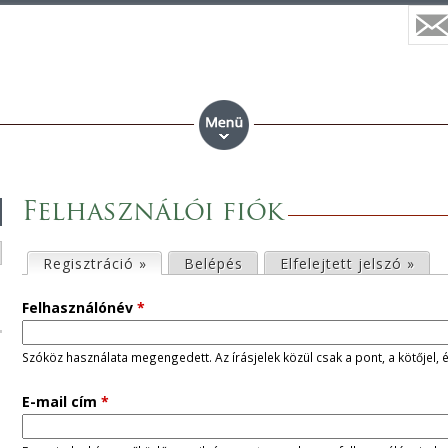
Felhasználói fiók
E
Regisztráció »
(aktív fül)
Belépés
Elfelejtett jelszó »
l
Felhasználónév
*
s
Szóköz használata megengedett. Az írásjelek közül csak a pont, a kötőjel, 
ő
E-mail cím
*
d