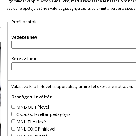
Egy mindenképp működő e-mail cím, mert a rendszer a felhasználó minden ü
l
csak elfelejtett jelszóhoz való segítségnyújtásra, valamint a kért értesítés
e
Profil adatok
g
Vezetéknév
e
s
Keresztnév
f
ü
Válassza ki a hírlevél csoportokat, amire fel szeretne iratkozni.
l
Országos Levéltár
MNL-OL Hírlevél
e
Oktatás, levéltár-pedagógia
MNL TI Hírlevél
k
MNL CO:OP hírlevél