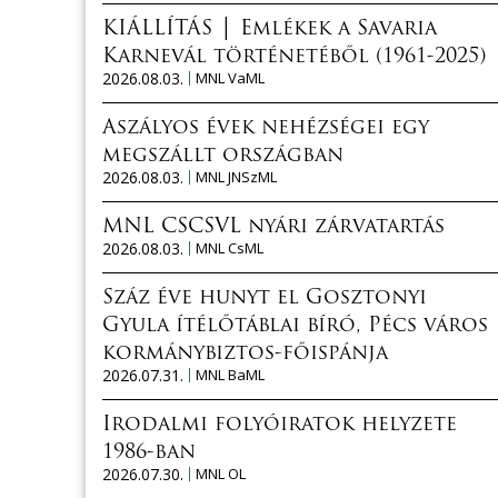
KIÁLLÍTÁS │ Emlékek a Savaria
Karnevál történetéből (1961-2025)
2026.08.03.
MNL VaML
Aszályos évek nehézségei egy
megszállt országban
2026.08.03.
MNL JNSzML
MNL CSCSVL nyári zárvatartás
2026.08.03.
MNL CsML
Száz éve hunyt el Gosztonyi
Gyula ítélőtáblai bíró, Pécs város
kormánybiztos-főispánja
2026.07.31.
MNL BaML
Irodalmi folyóiratok helyzete
1986-ban
2026.07.30.
MNL OL