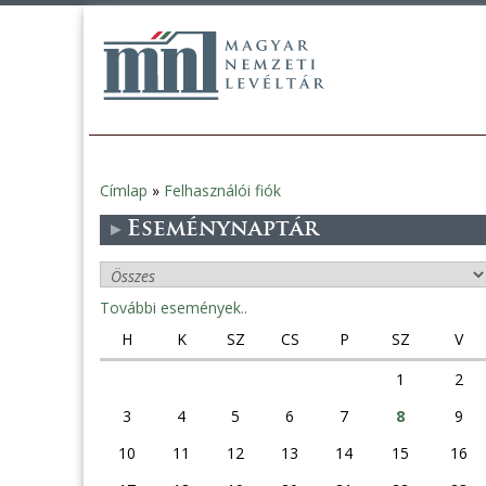
Címlap
»
Felhasználói fiók
Jelenlegi
Eseménynaptár
hely
További események..
H
K
SZ
CS
P
SZ
V
1
2
3
4
5
6
7
8
9
10
11
12
13
14
15
16