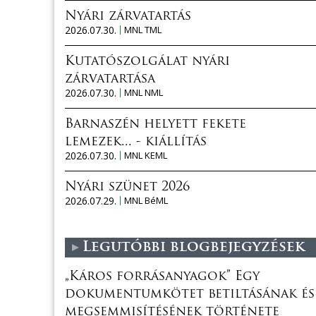
Nyári zárvatartás
2026.07.30.
MNL TML
Kutatószolgálat nyári
zárvatartása
2026.07.30.
MNL NML
Barnaszén helyett fekete
lemezek... - kiállítás
2026.07.30.
MNL KEML
Nyári szünet 2026
2026.07.29.
MNL BéML
Legutóbbi blogbejegyzések
„Káros forrásanyagok” Egy
dokumentumkötet betiltásának és
megsemmisítésének története