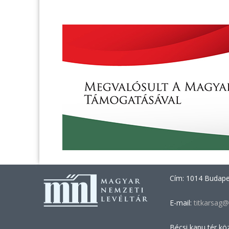
Cím: 1014 Budapes
E-mail:
titkarsag@
Bécsi kapu tér kö