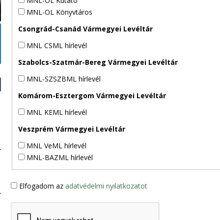
MNL-OL Kutató
MNL-OL Könyvtáros
Csongrád-Csanád Vármegyei Levéltár
MNL CSML hírlevél
Szabolcs-Szatmár-Bereg Vármegyei Levéltár
MNL-SZSZBML hírlevél
Komárom-Esztergom Vármegyei Levéltár
MNL KEML hírlevél
Veszprém Vármegyei Levéltár
MNL VeML hírlevél
MNL-BAZML hírlevél
Elfogadom az
adatvédelmi nyilatkozatot