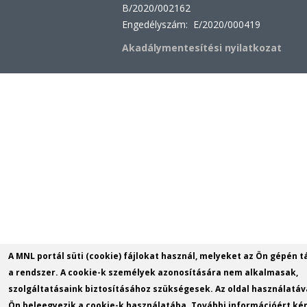
B/2020/002162
Engedélyszám: E/2020/000419
Akadálymentesítési nyilatkozat
A MNL portál süti (cookie) fájlokat használ, melyeket az Ön gépén t
a rendszer. A cookie-k személyek azonosítására nem alkalmasak,
szolgáltatásaink biztosításához szükségesek. Az oldal használatáv
Ön beleegyezik a cookie-k használatába. További információért kér