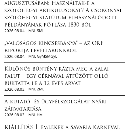
augusztusában: Használták-e a
szőlőhegyi artikulusokat? A csokonyai
szőlőhegyi statútum elhasználódott
példányának pótlása 1830-ból
2026.08.04.
MNL SML
„Valóságos kincsesbánya” – az ORF
riportja levéltárunkról
2026.08.04.
MNL GyMSMGyL
Különös bűntény rázta meg a zalai
falut – egy cérnával átfűzött olló
buktatta le a 12 éves árvát
2026.08.03.
MNL ZML
A kutató- és ügyfélszolgálat nyári
zárvatartása
2026.08.03.
MNL HML
KIÁLLÍTÁS │ Emlékek a Savaria Karnevál