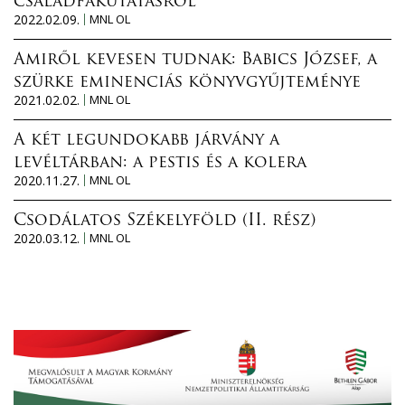
családfakutatásról
2022.02.09.
MNL OL
Amiről kevesen tudnak: Babics József, a
szürke eminenciás könyvgyűjteménye
2021.02.02.
MNL OL
A két legundokabb járvány a
levéltárban: a pestis és a kolera
2020.11.27.
MNL OL
Csodálatos Székelyföld (II. rész)
2020.03.12.
MNL OL