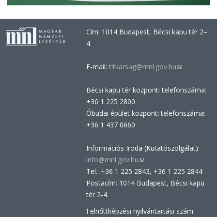
Cím: 1014 Budapest, Bécsi kapu tér 2–
4.
E-mail:
titkarsag@mnl.gov.hu
(link
sends
Bécsi kapu tér központi telefonszáma:
e-
+36 1 225 2800
mail)
Óbudai épület központi telefonszáma:
+36 1 437 0660
Információs Iroda (Kutatószolgálat):
info@mnl.gov.hu
(link
Tel.: +36 1 225 2843, +36 1 225 2844
sends
Postacím: 1014 Budapest, Bécsi kapu
e-
tér 2-4.
mail)
Felnőttképzési nyilvántartási szám: