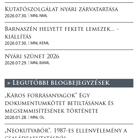
Kutatószolgálat nyári zárvatartása
2026.07.30.
MNL NML
Barnaszén helyett fekete lemezek... -
kiállítás
2026.07.30.
MNL KEML
Nyári szünet 2026
2026.07.29.
MNL BéML
Legutóbbi blogbejegyzések
„Káros forrásanyagok” Egy
dokumentumkötet betiltásának és
megsemmisítésének története
2026.01.28.
MNL OL
„Neokutyabőr”. 1987-es ellenvélemény a