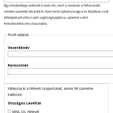
l
Egy mindenképp működő e-mail cím, mert a rendszer a felhasználó
minden üzenetét ide küldi ki. Nem kerül nyilvánosságra és általában csak
e
elfelejtett jelszóhoz való segítségnyújtásra, valamint a kért
értesítésekhez lesz használva.
g
Profil adatok
e
s
Vezetéknév
f
Keresztnév
ü
l
Válassza ki a hírlevél csoportokat, amire fel szeretne
e
iratkozni.
k
Országos Levéltár
MNL-OL Hírlevél