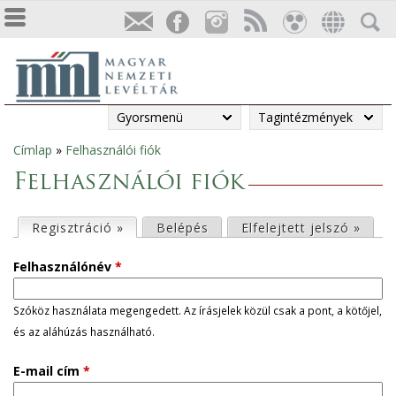
Gyorsmenü
Tagintézmények
Címlap
»
Felhasználói fiók
Jelenlegi
Felhasználói fiók
hely
E
Regisztráció »
(aktív fül)
Belépés
Elfelejtett jelszó »
l
Felhasználónév
*
s
Szóköz használata megengedett. Az írásjelek közül csak a pont, a kötőjel,
és az aláhúzás használható.
ő
E-mail cím
*
d