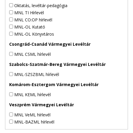
Oktatás, levéltár-pedagógia
MNL TI Hírlevél
MNL CO:OP hírlevél
MNL-OL Kutató
MNL-OL Könyvtáros
Csongrád-Csanád Vármegyei Levéltár
MNL CSML hírlevél
Szabolcs-Szatmár-Bereg Vármegyei Levéltár
MNL-SZSZBML hírlevél
Komárom-Esztergom Vármegyei Levéltár
MNL KEML hírlevél
Veszprém Vármegyei Levéltár
MNL VeML hírlevél
MNL-BAZML hírlevél