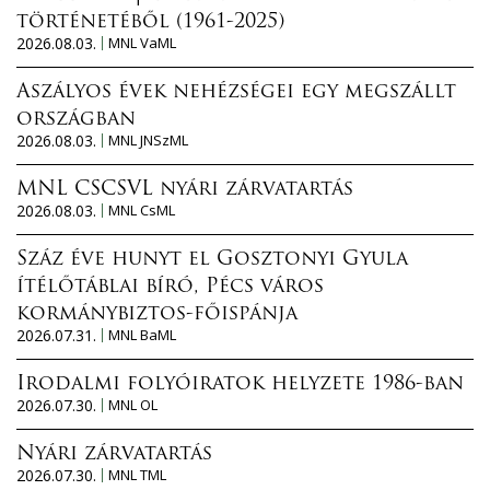
történetéből (1961-2025)
2026.08.03.
MNL VaML
Aszályos évek nehézségei egy megszállt
országban
2026.08.03.
MNL JNSzML
MNL CSCSVL nyári zárvatartás
2026.08.03.
MNL CsML
Száz éve hunyt el Gosztonyi Gyula
ítélőtáblai bíró, Pécs város
kormánybiztos-főispánja
2026.07.31.
MNL BaML
Irodalmi folyóiratok helyzete 1986-ban
2026.07.30.
MNL OL
Nyári zárvatartás
2026.07.30.
MNL TML