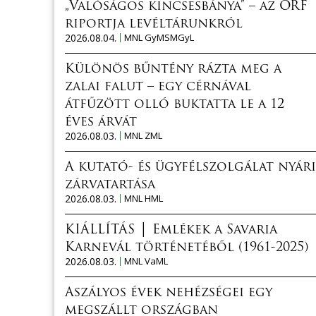
„Valóságos kincsesbánya” – az ORF
riportja levéltárunkról
2026.08.04.
MNL GyMSMGyL
Különös bűntény rázta meg a
zalai falut – egy cérnával
átfűzött olló buktatta le a 12
éves árvát
2026.08.03.
MNL ZML
A kutató- és ügyfélszolgálat nyári
zárvatartása
2026.08.03.
MNL HML
KIÁLLÍTÁS │ Emlékek a Savaria
Karnevál történetéből (1961-2025)
2026.08.03.
MNL VaML
Aszályos évek nehézségei egy
megszállt országban