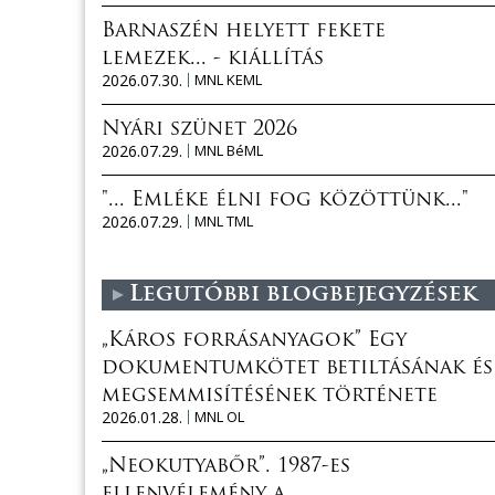
Barnaszén helyett fekete
lemezek... - kiállítás
2026.07.30.
MNL KEML
Nyári szünet 2026
2026.07.29.
MNL BéML
"... Emléke élni fog közöttünk..."
2026.07.29.
MNL TML
Legutóbbi blogbejegyzések
„Káros forrásanyagok” Egy
dokumentumkötet betiltásának és
megsemmisítésének története
2026.01.28.
MNL OL
„Neokutyabőr”. 1987-es
ellenvélemény a