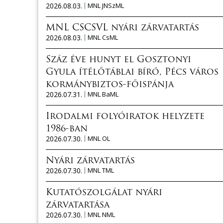
2026.08.03.
MNL JNSzML
MNL CSCSVL nyári zárvatartás
2026.08.03.
MNL CsML
Száz éve hunyt el Gosztonyi
Gyula ítélőtáblai bíró, Pécs város
kormánybiztos-főispánja
2026.07.31.
MNL BaML
Irodalmi folyóiratok helyzete
1986-ban
2026.07.30.
MNL OL
Nyári zárvatartás
2026.07.30.
MNL TML
Kutatószolgálat nyári
zárvatartása
2026.07.30.
MNL NML