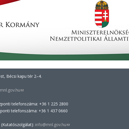
t, Bécsi kapu tér 2–4.
mnl.gov.hu
(link
sends
zponti telefonszáma: +36 1 225 2800
e-
zponti telefonszáma: +36 1 437 0660
mail)
 (Kutatószolgálat):
info@mnl.gov.hu
(link