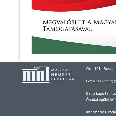
Cím: 1014 Budapes
E-mail:
titkarsag@
Bécsi kapu tér kö
Óbudai épület kö
Információs Iroda