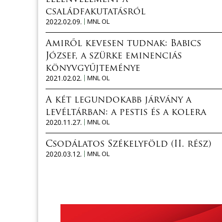
családfakutatásról
2022.02.09.
MNL OL
Amiről kevesen tudnak: Babics
József, a szürke eminenciás
könyvgyűjteménye
2021.02.02.
MNL OL
A két legundokabb járvány a
levéltárban: a pestis és a kolera
2020.11.27.
MNL OL
Csodálatos Székelyföld (II. rész)
2020.03.12.
MNL OL