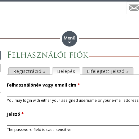
Felhasználói fiók
E
Regisztráció »
Belépés
(aktív fül)
Elfelejtett jelszó »
l
Felhasználónév vagy email cím
*
s
You may login with either your assigned username or your e-mail address
ő
Jelszó
*
d
The password field is case sensitive.
l