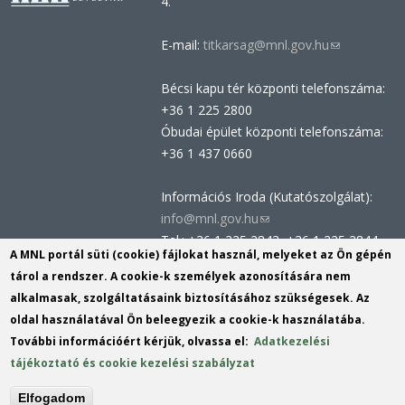
4.
E-mail:
titkarsag@mnl.gov.hu
(link
sends
Bécsi kapu tér központi telefonszáma:
e-
+36 1 225 2800
mail)
Óbudai épület központi telefonszáma:
+36 1 437 0660
Információs Iroda (Kutatószolgálat):
info@mnl.gov.hu
(link
Tel.: +36 1 225 2843, +36 1 225 2844
sends
A MNL portál süti (cookie) fájlokat használ, melyeket az Ön gépén
Postacím: 1014 Budapest, Bécsi kapu
e-
tárol a rendszer. A cookie-k személyek azonosítására nem
tér 2-4.
mail)
alkalmasak, szolgáltatásaink biztosításához szükségesek. Az
Felnőttképzési nyilvántartási szám:
oldal használatával Ön beleegyezik a cookie-k használatába.
B/2020/002162
További információért kérjük, olvassa el:
Adatkezelési
Engedélyszám: E/2020/000419
tájékoztató és cookie kezelési szabályzat
Akadálymentesítési nyilatkozat
Elfogadom