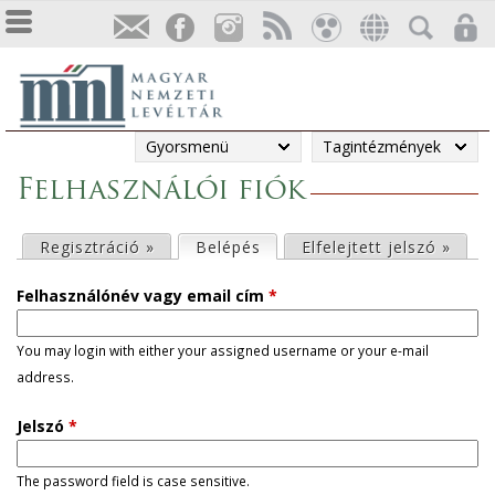
Gyorsmenü
Tagintézmények
Felhasználói fiók
E
Regisztráció »
Belépés
(aktív fül)
Elfelejtett jelszó »
l
Felhasználónév vagy email cím
*
s
You may login with either your assigned username or your e-mail
address.
ő
Jelszó
*
d
l
The password field is case sensitive.