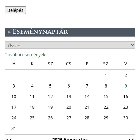
e
g
Eseménynaptár
e
s
További események..
f
H
K
SZ
CS
P
SZ
V
ü
1
2
3
4
5
6
7
8
9
l
10
11
12
13
14
15
16
e
17
18
19
20
21
22
23
k
24
25
26
27
28
29
30
31
2026 Augusztus