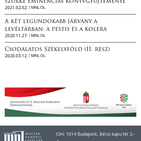
szürke eminenciás könyvgyűjteménye
2021.02.02.
MNL OL
A két legundokabb járvány a
levéltárban: a pestis és a kolera
2020.11.27.
MNL OL
Csodálatos Székelyföld (II. rész)
2020.03.12.
MNL OL
Cím: 1014 Budapest, Bécsi kapu tér 2–