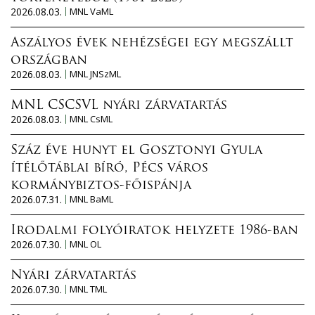
2026.08.03.
MNL VaML
Aszályos évek nehézségei egy megszállt
országban
2026.08.03.
MNL JNSzML
MNL CSCSVL nyári zárvatartás
2026.08.03.
MNL CsML
Száz éve hunyt el Gosztonyi Gyula
ítélőtáblai bíró, Pécs város
kormánybiztos-főispánja
2026.07.31.
MNL BaML
Irodalmi folyóiratok helyzete 1986-ban
2026.07.30.
MNL OL
Nyári zárvatartás
2026.07.30.
MNL TML