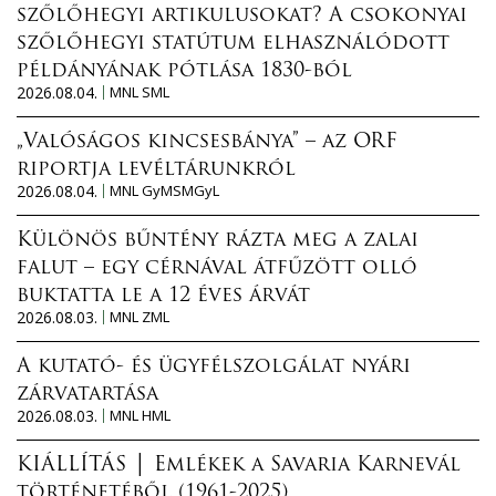
szőlőhegyi artikulusokat? A csokonyai
szőlőhegyi statútum elhasználódott
példányának pótlása 1830-ból
2026.08.04.
MNL SML
„Valóságos kincsesbánya” – az ORF
riportja levéltárunkról
2026.08.04.
MNL GyMSMGyL
Különös bűntény rázta meg a zalai
falut – egy cérnával átfűzött olló
buktatta le a 12 éves árvát
2026.08.03.
MNL ZML
A kutató- és ügyfélszolgálat nyári
zárvatartása
2026.08.03.
MNL HML
KIÁLLÍTÁS │ Emlékek a Savaria Karnevál
történetéből (1961-2025)