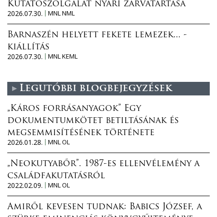
Kutatószolgálat nyári zárvatartása
2026.07.30.
MNL NML
Barnaszén helyett fekete lemezek... -
kiállítás
2026.07.30.
MNL KEML
Legutóbbi blogbejegyzések
„Káros forrásanyagok” Egy
dokumentumkötet betiltásának és
megsemmisítésének története
2026.01.28.
MNL OL
„Neokutyabőr”. 1987-es ellenvélemény a
családfakutatásról
2022.02.09.
MNL OL
Amiről kevesen tudnak: Babics József, a