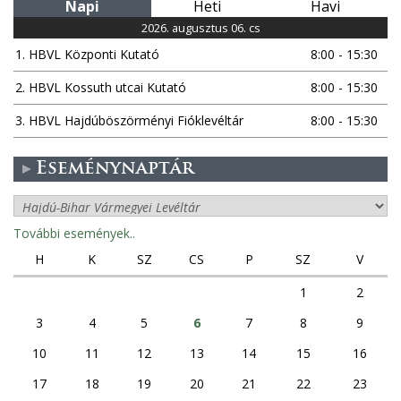
Napi
Heti
Havi
2026. augusztus 06. cs
1. HBVL Központi Kutató
8:00 - 15:30
2. HBVL Kossuth utcai Kutató
8:00 - 15:30
3. HBVL Hajdúböszörményi Fióklevéltár
8:00 - 15:30
Eseménynaptár
További események..
H
K
SZ
CS
P
SZ
V
1
2
3
4
5
6
7
8
9
10
11
12
13
14
15
16
17
18
19
20
21
22
23