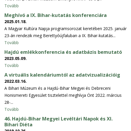
Tovább
Meghívó a IX. Bihar-kutatás konferenciára
2025.01.18.
A Magyar Kultúra Napja programsorozat keretében 2025. január
23-án rendezik meg Berettyóújfaluban a IX. Bihar-kutatás...
Tovább
Hajdú emlékkonferencia és adatbázis bemutató
2023.05.09.
Tovább
A virtuális kalendáriumtól az adatvizualizációig
2022.03.16.
A Bihari Múzeum és a Hajdú-Bihar Megyei és Debreceni
Honismereti Egyesület tisztelettel meghívja Önt 2022. március
28-...
Tovább
46. Hajdú-Bihar Megyei Levéltári Napok és XI.
Bihari Diéta
2019.10.26.