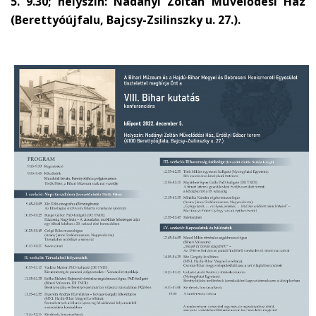
5. 9.30; helyszín: Nadányi Zoltán Művelődési Ház
(Berettyóújfalu, Bajcsy-Zsilinszky u. 27.).