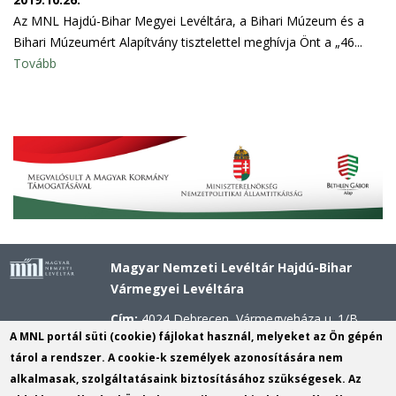
Az MNL Hajdú-Bihar Megyei Levéltára, a Bihari Múzeum és a
Bihari Múzeumért Alapítvány tisztelettel meghívja Önt a „46...
Tovább
Magyar Nemzeti Levéltár Hajdú-Bihar
Vármegyei Levéltára
Cím:
4024 Debrecen, Vármegyeháza u. 1/B.
A MNL portál süti (cookie) fájlokat használ, melyeket az Ön gépén
Telefon:
+36 52 503 296 (Titkárság), +36 52
tárol a rendszer. A cookie-k személyek azonosítására nem
503 297 (Kutatószolgálat)
alkalmasak, szolgáltatásaink biztosításához szükségesek. Az
Mobil:
+36 20 311 4621 (Központi Kutató), +36