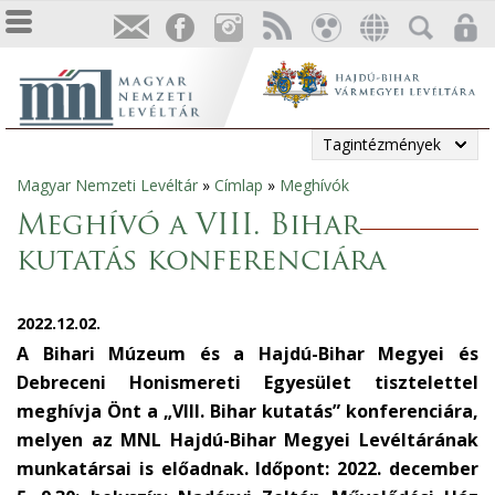
Tagintézmények
Magyar Nemzeti Levéltár
»
Címlap
»
Meghívók
Jelenlegi
Meghívó a VIII. Bihar
hely
kutatás konferenciára
2022.12.02.
A Bihari Múzeum és a Hajdú-Bihar Megyei és
Debreceni Honismereti Egyesület tisztelettel
meghívja Önt a „VIII. Bihar kutatás” konferenciára,
melyen az MNL Hajdú-Bihar Megyei Levéltárának
munkatársai is előadnak. Időpont: 2022. december