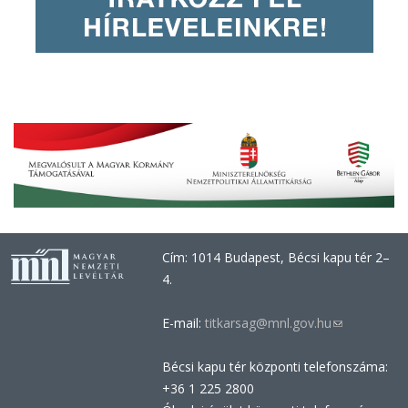
Cím: 1014 Budapest, Bécsi kapu tér 2–
4.
E-mail:
titkarsag@mnl.gov.hu
(link
sends
Bécsi kapu tér központi telefonszáma:
e-
+36 1 225 2800
mail)