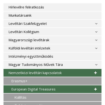
Hírlevélre feliratkozás
Munkatársaink
Levéltári Szakfelügyelet
Levéltári Kollégium
Magyarországi levéltárak
Külföldi levéltári intézetek
Intézményi együttműködés
Magyar Tudományos Művek Tára
Nemzetközi levéltári kapcsolatok
Erasmus+
European Digital Treasures
Kiállítás