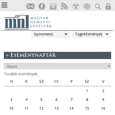
Gyorsmenü
Tagintézmények
Eseménynaptár
További események..
H
K
SZ
CS
P
SZ
V
1
2
3
4
5
6
7
8
9
10
11
12
13
14
15
16