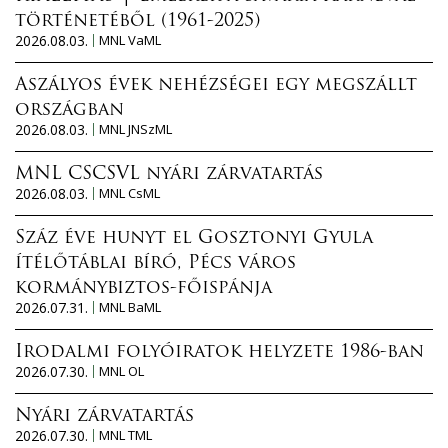
történetéből (1961-2025)
2026.08.03.
MNL VaML
Aszályos évek nehézségei egy megszállt
országban
2026.08.03.
MNL JNSzML
MNL CSCSVL nyári zárvatartás
2026.08.03.
MNL CsML
Száz éve hunyt el Gosztonyi Gyula
ítélőtáblai bíró, Pécs város
kormánybiztos-főispánja
2026.07.31.
MNL BaML
Irodalmi folyóiratok helyzete 1986-ban
2026.07.30.
MNL OL
Nyári zárvatartás
2026.07.30.
MNL TML