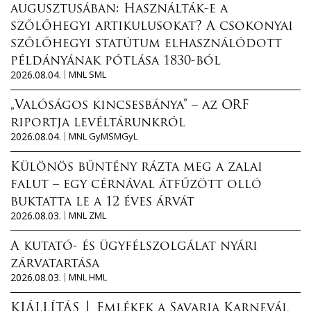
augusztusában: Használták-e a
szőlőhegyi artikulusokat? A csokonyai
szőlőhegyi statútum elhasználódott
példányának pótlása 1830-ból
2026.08.04.
MNL SML
„Valóságos kincsesbánya” – az ORF
riportja levéltárunkról
2026.08.04.
MNL GyMSMGyL
Különös bűntény rázta meg a zalai
falut – egy cérnával átfűzött olló
buktatta le a 12 éves árvát
2026.08.03.
MNL ZML
A kutató- és ügyfélszolgálat nyári
zárvatartása
2026.08.03.
MNL HML
KIÁLLÍTÁS │ Emlékek a Savaria Karnevál