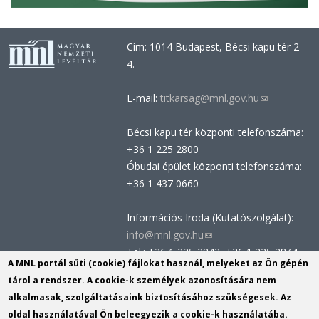
Cím: 1014 Budapest, Bécsi kapu tér 2–
4.
E-mail:
titkarsag@mnl.gov.hu
(link
sends
Bécsi kapu tér központi telefonszáma:
e-
+36 1 225 2800
mail)
Óbudai épület központi telefonszáma:
+36 1 437 0660
Információs Iroda (Kutatószolgálat):
info@mnl.gov.hu
(link
Tel.: +36 1 225 2843, +36 1 225 2844
sends
A MNL portál süti (cookie) fájlokat használ, melyeket az Ön gépén
Postacím: 1014 Budapest, Bécsi kapu
e-
tárol a rendszer. A cookie-k személyek azonosítására nem
tér 2-4.
mail)
alkalmasak, szolgáltatásaink biztosításához szükségesek. Az
Felnőttképzési nyilvántartási szám:
oldal használatával Ön beleegyezik a cookie-k használatába.