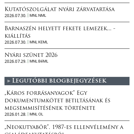
Kutatószolgálat nyári zárvatartása
2026.07.30.
MNL NML
Barnaszén helyett fekete lemezek... -
kiállítás
2026.07.30.
MNL KEML
Nyári szünet 2026
2026.07.29.
MNL BéML
Legutóbbi blogbejegyzések
„Káros forrásanyagok” Egy
dokumentumkötet betiltásának és
megsemmisítésének története
2026.01.28.
MNL OL
„Neokutyabőr”. 1987-es ellenvélemény a