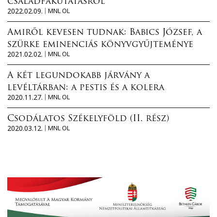
családfakutatásról
2022.02.09.
MNL OL
Amiről kevesen tudnak: Babics József, a
szürke eminenciás könyvgyűjteménye
2021.02.02.
MNL OL
A két legundokabb járvány a
levéltárban: a pestis és a kolera
2020.11.27.
MNL OL
Csodálatos Székelyföld (II. rész)
2020.03.12.
MNL OL