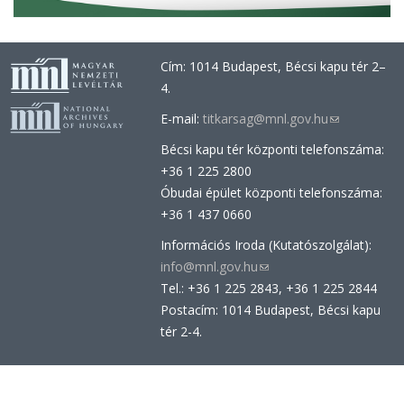
Cím: 1014 Budapest, Bécsi kapu tér 2–
4.
E-mail:
titkarsag@mnl.gov.hu
(link
sends
Bécsi kapu tér központi telefonszáma:
e-
+36 1 225 2800
mail)
Óbudai épület központi telefonszáma:
+36 1 437 0660
Információs Iroda (Kutatószolgálat):
info@mnl.gov.hu
(link
Tel.: +36 1 225 2843, +36 1 225 2844
sends
Postacím: 1014 Budapest, Bécsi kapu
e-
tér 2-4.
mail)