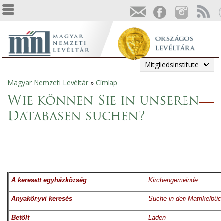
Mitgliedsinstitute
Magyar Nemzeti Levéltár
»
Címlap
Sie
Wie können Sie in unseren
sind
Databasen suchen?
hier
A keresett egyházközség
Kirchengemeinde
Anyakönyvi keresés
Suche in den Matrikelbüc
Betölt
Laden