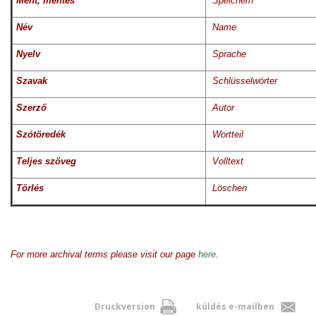
Ment, mentés
Speichern
Név
Name
Nyelv
Sprache
Szavak
Schlüsselwörter
Szerző
Autor
Szótöredék
Wortteil
Teljes szöveg
Volltext
Törlés
Löschen
For more archival terms please visit our page
here
.
Druckversion
küldés e-mailben