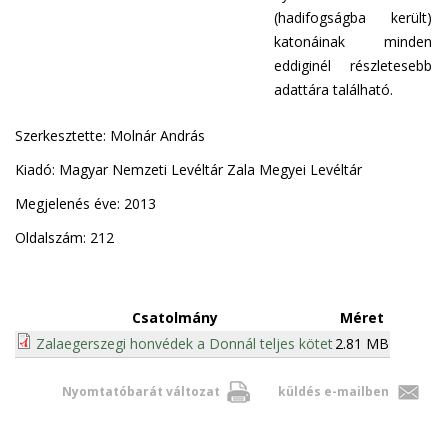
(hadifogságba került)
katonáinak minden
eddiginél részletesebb
adattára található.
Szerkesztette: Molnár András
Kiadó: Magyar Nemzeti Levéltár Zala Megyei Levéltár
Megjelenés éve: 2013
Oldalszám: 212
Csatolmány
Méret
Zalaegerszegi honvédek a Donnál teljes kötet
2.81 MB
Nyomtatóbarát változat
küldés e-mailben