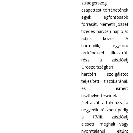
zalaegerszegi
csapattest történetének
egyik legfontosabb
forrását, Németh József
tizedes harctéri naplóját
adjuk közre. A
harmadik, egykorú
arcképekkel illusztrált
rész a zászlóalj
Oroszországban
harctéri szolgálatot
teljesített tisztikarának
és ismert
tiszthelyetteseinek
életrajzát tartalmazza, a
negyedik részben pedig
a 17/III. zászlóalj
elesett, meghalt vagy
nyomtalanul eltűnt