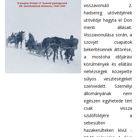
visszavonuló 2.
hadsereg utóvédjének
utóvédje hagyta el Don
menti állásait.
Visszavonulása során, a
szovjet csapatok
bekerítéseinek áttörése,
a mostoha időjárási
körülmények és ellátási
nehézségek közepette
súlyos veszteségeket
szenvedett. Személyi
állományának nem
egészen egyhetede tért
csak vissza
szülőföldjére  a
sebesülten
hazakerülteken kívül -