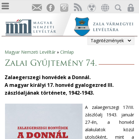
Tagintézmények
Magyar Nemzeti Levéltár
»
Címlap
Jelenlegi
Zalai Gyűjtemény 74.
hely
Zalaegerszegi honvédek a Donnál.
A magyar királyi 17. honvéd gyalogezred III.
zászlóaljának története, 1942-1943.
A zalaegerszegi 17/III.
zászlóalj 1943. január
27-én, a honvéd
alakulatok közül
utolsóként, mint a