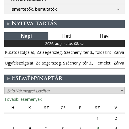
Ismertetők, bemutatók
Nyitva tartás
Napi
Heti
Havi
2026. augusztus 08. sz
Kutatószolgálat, Zalaegerszeg, Széchenyi tér 3., földszint
Zárva
Ügyfélszolgálat, Zalaegerszeg, Széchenyi tér 3., I. emelet
Zárva
Eseménynaptár
További események..
H
K
SZ
CS
P
SZ
V
1
2
3
4
5
6
7
8
9