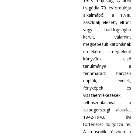
1943 májusáig. A doni
tragédia 70. évfordulója
alkalmából, a 17/III.
zászlóalj elesett, eltűnt
vagy hadifogságba
került, valamint
megsebesült katonáinak
emlékére megjelenő
könyvünk első
tanulmánya  a
fennmaradt harctéri
naplók, levelek,
fényképek és
visszaemlékezések
felhasználásával - a
zalaegerszegi alakulat
1942-1943. évi
történetét dolgozza fel.
A második részben a