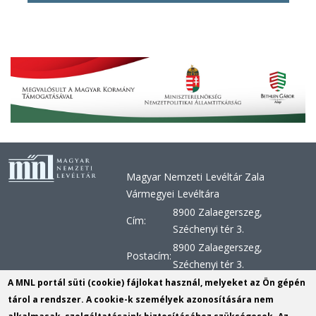
Magyar Nemzeti Levéltár Zala
Vármegyei Levéltára
8900 Zalaegerszeg,
Cím:
Széchenyi tér 3.
8900 Zalaegerszeg,
Postacím:
Széchenyi tér 3.
+36 92 510 030, +36 92 598
A MNL portál süti (cookie) fájlokat használ, melyeket az Ön gépén
Telefon:
956, +36 92 598 957
tárol a rendszer. A cookie-k személyek azonosítására nem