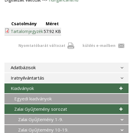
Csatolmány
Méret
Tartalomjegyzék
57.92 KB
Nyomtatóbarát változat
küldés e-mailben
Adatbázisok
Iratnyilvántartás
Kiadványok
Egyedi kiadványok
Zalai Gyűjtemény sorozat
Zalai Gyűjtemény 1-9.
Zalai Gyűjtemény 10-19.