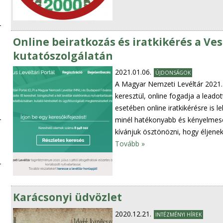
Online beiratkozás és iratkikérés a V
kutatószolgálatán
2021.01.06.
ÚJDONSÁGOK
A Magyar Nemzeti Levéltár 2021. j
keresztül, online fogadja a leado
esetében online iratkikérésre is 
minél hatékonyabb és kényelmeseb
kívánjuk ösztönözni, hogy éljenek 
Tovább »
Karácsonyi üdvözlet
2020.12.21.
INTÉZMÉNYI HÍREK