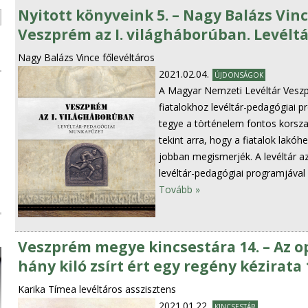
Nyitott könyveink 5. – Nagy Balázs Vince
Veszprém az I. világháborúban. Levél
Nagy Balázs Vince főlevéltáros
2021.02.04.
ÚJDONSÁGOK
A Magyar Nemzeti Levéltár Veszp
fiatalokhoz levéltár-pedagógiai 
tegye a történelem fontos korsza
tekint arra, hogy a fiatalok lakó
jobban megismerjék. A levéltár az
levéltár-pedagógiai programjával is
Tovább »
Veszprém megye kincsestára 14. – Az 
hány kiló zsírt ért egy regény kézirata
Karika Tímea levéltáros asszisztens
2021.01.22.
KINCSESTÁR