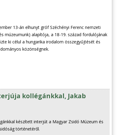
cember 13-án elhunyt gróf Széchényi Ferenc nemzeti
s múzeumunk) alapítója, a 18-19. század fordulójának
zte ki célul a hungarika irodalom összegyűjtését és
 tudományos közönségnek.
erjúja kollégánkkal, Jakab
égánkkal készített interjút a Magyar Zsidó Múzeum és
sidóság történetéről.