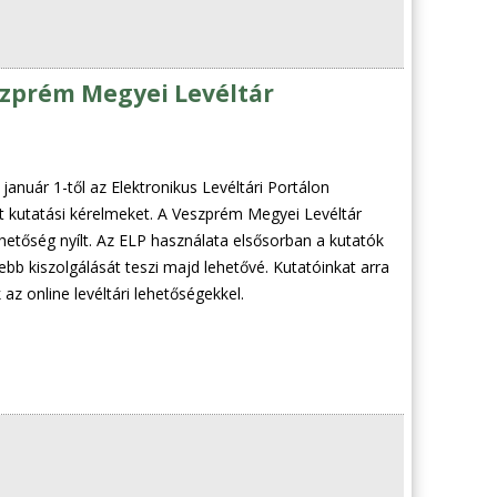
eszprém Megyei Levéltár
anuár 1-től az Elektronikus Levéltári Portálon
tt kutatási kérelmeket. A Veszprém Megyei Levéltár
lehetőség nyílt. Az ELP használata elsősorban a kutatók
b kiszolgálását teszi majd lehetővé. Kutatóinkat arra
az online levéltári lehetőségekkel.