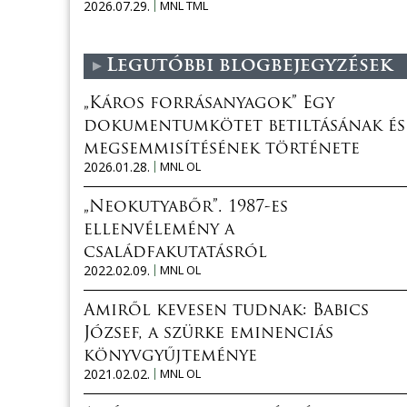
2026.07.29.
MNL TML
Legutóbbi blogbejegyzések
„Káros forrásanyagok” Egy
dokumentumkötet betiltásának és
megsemmisítésének története
2026.01.28.
MNL OL
„Neokutyabőr”. 1987-es
ellenvélemény a
családfakutatásról
2022.02.09.
MNL OL
Amiről kevesen tudnak: Babics
József, a szürke eminenciás
könyvgyűjteménye
2021.02.02.
MNL OL