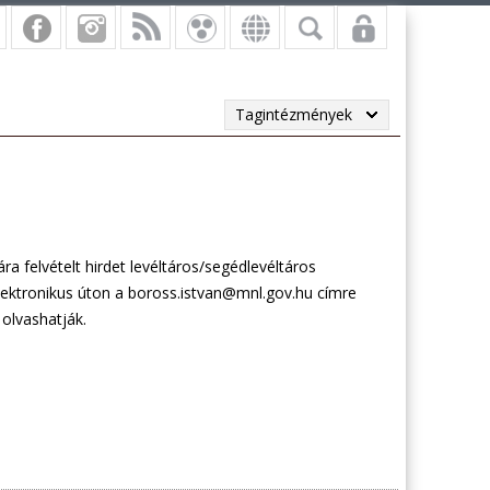
Tagintézmények
 felvételt hirdet levéltáros/segédlevéltáros
ektronikus úton a boross.istvan@mnl.gov.hu címre
 olvashatják.