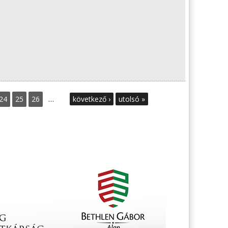
24
25
26
…
következő ›
utolsó »