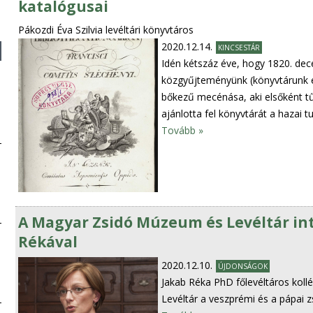
katalógusai
Pákozdi Éva Szilvia levéltári könyvtáros
2020.12.14.
KINCSESTÁR
Idén kétszáz éve, hogy 1820. de
közgyűjteményünk (könyvtárunk é
bőkezű mecénása, aki elsőként tű
ajánlotta fel könyvtárát a hazai
Tovább »
A Magyar Zsidó Múzeum és Levéltár int
Rékával
2020.12.10.
ÚJDONSÁGOK
Jakab Réka PhD főlevéltáros koll
Levéltár a veszprémi és a pápai z