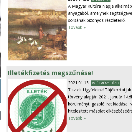
A Magyar Kultúra Napja alkalmábó
anyagából, amelynek segítségéve
sorsának bizonyos részleteiről.
Tovább »
Illetékfizetés megszűnése!
2021.01.13.
INTÉZMÉNYI HÍREK
Tisztelt Ügyfeleink! Tájékoztatjuk 
törvény alapján 2021. január 1-től a
körülményt igazoló irat kiadása irán
hitelesített másolat elkészítéséért
Tovább »