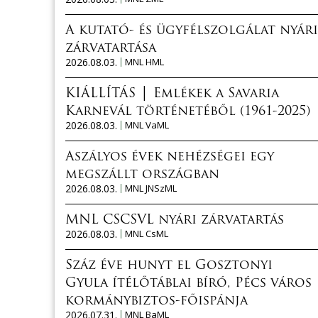
A kutató- és ügyfélszolgálat nyári
zárvatartása
2026.08.03.
MNL HML
KIÁLLÍTÁS │ Emlékek a Savaria
Karnevál történetéből (1961-2025)
2026.08.03.
MNL VaML
Aszályos évek nehézségei egy
megszállt országban
2026.08.03.
MNL JNSzML
MNL CSCSVL nyári zárvatartás
2026.08.03.
MNL CsML
Száz éve hunyt el Gosztonyi
Gyula ítélőtáblai bíró, Pécs város
kormánybiztos-főispánja
2026.07.31.
MNL BaML