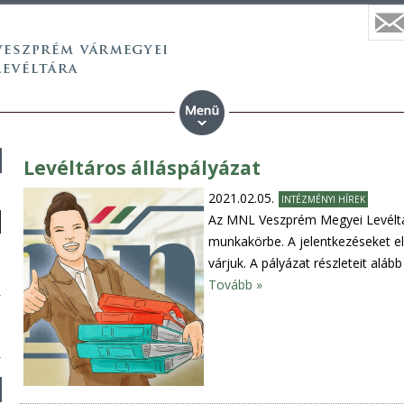
Levéltáros álláspályázat
2021.02.05.
INTÉZMÉNYI HÍREK
Az MNL Veszprém Megyei Levéltára
munkakörbe. A jelentkezéseket el
várjuk. A pályázat részleteit alább
Tovább »