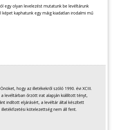
l egy olyan levelezést mutatunk be levéltárunk
l képet kaphatunk egy máig kiadatlan irodalmi mű
Önöket, hogy az illetékekről szóló 1990. évi XCIII.
 levéltárban őrzött irat alapján kiállított tényt,
t indított eljárásért, a levéltár által készített
 illetékfizetési kötelezettség nem áll fent.