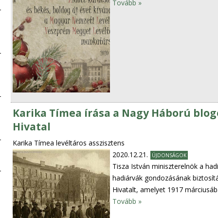
Tovább »
Karika Tímea írása a Nagy Háború blo
Hivatal
Karika Tímea levéltáros asszisztens
2020.12.21.
ÚJDONSÁGOK
Tisza István miniszterelnök a had
hadiárvák gondozásának biztosí
Hivatalt, amelyet 1917 márciusába
Tovább »