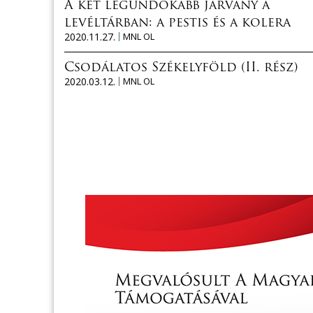
A két legundokabb járvány a
levéltárban: a pestis és a kolera
2020.11.27.
MNL OL
Csodálatos Székelyföld (II. rész)
2020.03.12.
MNL OL