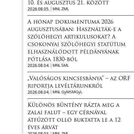
10. és augusztus 21. között
2026.08.05.
MNL ZML
A hónap dokumentuma 2026
augusztusában: Használták-e a
szőlőhegyi artikulusokat? A
csokonyai szőlőhegyi statútum
elhasználódott példányának
pótlása 1830-ból
2026.08.04.
MNL SML
„Valóságos kincsesbánya” – az ORF
riportja levéltárunkról
2026.08.04.
MNL GyMSMGyL
Különös bűntény rázta meg a
zalai falut – egy cérnával
átfűzött olló buktatta le a 12
éves árvát
2026.08.03.
MNL ZML