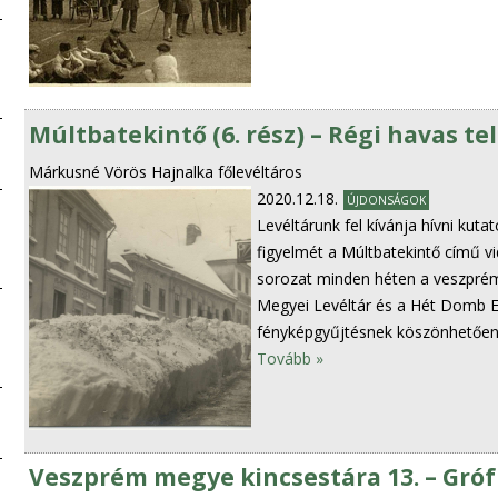
Múltbatekintő (6. rész) – Régi havas 
Márkusné Vörös Hajnalka főlevéltáros
2020.12.18.
ÚJDONSÁGOK
Levéltárunk fel kívánja hívni kut
figyelmét a Múltbatekintő című vi
sorozat minden héten a veszprém
Megyei Levéltár és a Hét Domb E
fényképgyűjtésnek köszönhetően
Tovább »
Veszprém megye kincsestára 13. – Gró