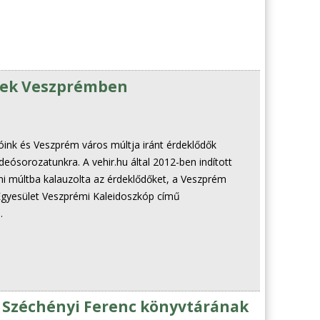
telek Veszprémben
atóink és Veszprém város múltja iránt érdeklődők
deósorozatunkra. A vehir.hu által 2012-ben indított
i múltba kalauzolta az érdeklődőket, a Veszprém
gyesület Veszprémi Kaleidoszkóp című
.
f Széchényi Ferenc könyvtárának