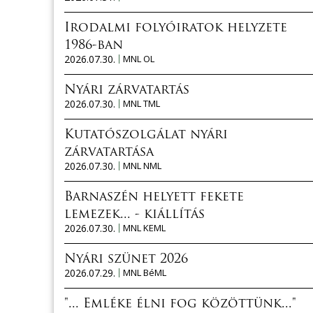
Irodalmi folyóiratok helyzete
1986-ban
2026.07.30.
MNL OL
Nyári zárvatartás
2026.07.30.
MNL TML
Kutatószolgálat nyári
zárvatartása
2026.07.30.
MNL NML
Barnaszén helyett fekete
lemezek... - kiállítás
2026.07.30.
MNL KEML
Nyári szünet 2026
2026.07.29.
MNL BéML
"... Emléke élni fog közöttünk..."