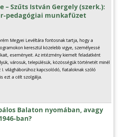
 – Szűts István Gergely (szerk.):
tár-pedagógiai munkafüzet
rém Megyei Levéltára fontosnak tartja, hogy a
programokon keresztül közelebb vigye, személyessé
kait, eseményeit. Az intézmény kiemelt feladatként
helyük, városuk, településük, közösségük történetét minél
 I. világháborúhoz kapcsolódó, fiataloknak szóló
 ezt a célt szolgálja.
opálos Balaton nyomában, avagy
 1946-ban?