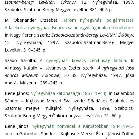
szatmár-beregi Levéltári Évkönyv
, 12. Nyíregyháza, 1997,
Szabolcs-Szatmár-Bereg Megyei Levéltár. 381–407. p.
M. Oberländer Erzsébet:
Három nyíregyházi polgármester.
Adalékok a nyíregyházi Bencs-család egyik ágának történetéhez
.
In Nagy Ferenc szerk.:
Szabolcs-szatmár-beregi Levéltári Évkönyv
,
12. Nyíregyháza, 1997, Szabolcs-Szatmár-Bereg Megyei
Levéltár, 319–345. p.
Szabó Sarolta:
A nyíregyházi kovács céhifjúság ládája
. In
Almássy Katalin – Istvánovits Eszter szerk.:
A nyíregyházi Jósa
András Múzeum Évkönyve
, 37–38. Nyíregyháza, 1997, Jósa
András Múzeum, 239–242. p.
Bene János:
Nyíregyháza katonasága (1867–1944)
. In Galambos
Sándor – Kujbusné Mecsei Éva szerk.: Előadások Szabolcs és
Szatmár megye múltjáról. Nyíregyháza, 1998, Szabolcs-
Szatmár-Bereg Megyei Önkormányzat Levéltára, 51–60. p.
Bene János:
Nyíregyházi honvédek a Kárpátokban 1944–1945-
ben
. In Galambos Sándor – Kujbusné Mecsei Éva – Jánosi Zoltán