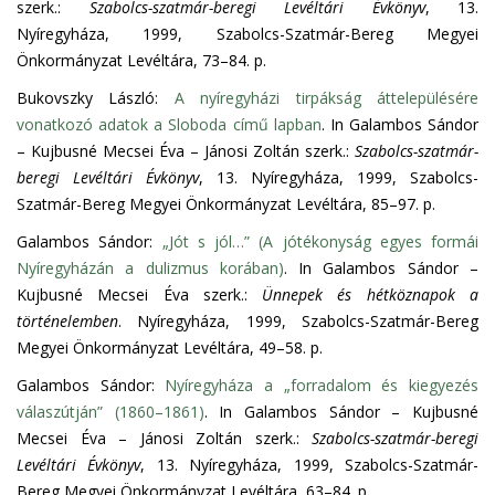
szerk.:
Szabolcs-szatmár-beregi Levéltári Évkönyv
, 13.
Nyíregyháza, 1999, Szabolcs-Szatmár-Bereg Megyei
Önkormányzat Levéltára, 73–84. p.
Bukovszky László:
A nyíregyházi tirpákság áttelepülésére
vonatkozó adatok a Sloboda című lapban
. In Galambos Sándor
– Kujbusné Mecsei Éva – Jánosi Zoltán szerk.:
Szabolcs-szatmár-
beregi Levéltári Évkönyv
, 13. Nyíregyháza, 1999, Szabolcs-
Szatmár-Bereg Megyei Önkormányzat Levéltára, 85–97. p.
Galambos Sándor:
„Jót s jól…” (A jótékonyság egyes formái
Nyíregyházán a dulizmus korában)
. In Galambos Sándor –
Kujbusné Mecsei Éva szerk.:
Ünnepek és hétköznapok a
történelemben
. Nyíregyháza, 1999, Szabolcs-Szatmár-Bereg
Megyei Önkormányzat Levéltára, 49–58. p.
Galambos Sándor:
Nyíregyháza a „forradalom és kiegyezés
válaszútján” (1860–1861)
. In Galambos Sándor – Kujbusné
Mecsei Éva – Jánosi Zoltán szerk.:
Szabolcs-szatmár-beregi
Levéltári Évkönyv
, 13. Nyíregyháza, 1999, Szabolcs-Szatmár-
Bereg Megyei Önkormányzat Levéltára, 63–84. p.