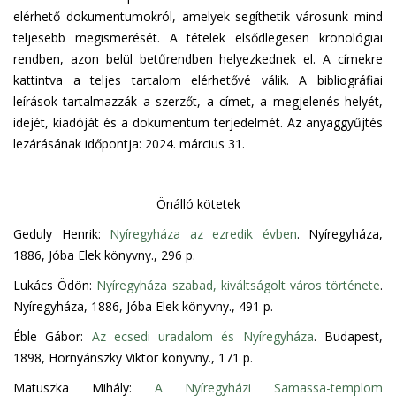
elérhető dokumentumokról, amelyek segíthetik városunk mind
teljesebb megismerését. A tételek elsődlegesen kronológiai
rendben, azon belül betűrendben helyezkednek el. A címekre
kattintva a teljes tartalom elérhetővé válik. A bibliográfiai
leírások tartalmazzák a szerzőt, a címet, a megjelenés helyét,
idejét, kiadóját és a dokumentum terjedelmét. Az anyaggyűjtés
lezárásának időpontja: 2024. március 31.
Önálló kötetek
Geduly Henrik:
Nyíregyháza az ezredik évben
. Nyíregyháza,
1886, Jóba Elek könyvny., 296 p.
Lukács Ödön:
Nyíregyháza szabad, kiváltságolt város története
.
Nyíregyháza, 1886, Jóba Elek könyvny., 491 p.
Éble Gábor:
Az ecsedi uradalom és Nyíregyháza
. Budapest,
1898, Hornyánszky Viktor könyvny., 171 p.
Matuszka Mihály:
A Nyíregyházi Samassa-templom