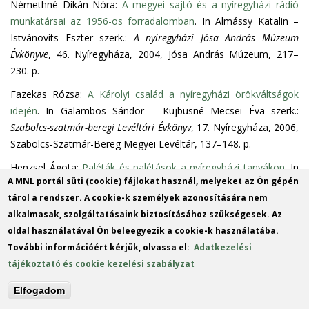
Némethné Dikán Nóra:
A megyei sajtó és a nyíregyházi rádió
munkatársai az 1956-os forradalomban
. In Almássy Katalin –
Istvánovits Eszter szerk.:
A nyíregyházi Jósa András Múzeum
Évkönyve
, 46. Nyíregyháza, 2004, Jósa András Múzeum, 217–
230. p.
Fazekas Rózsa:
A Károlyi család a nyíregyházi örökváltságok
idején
. In Galambos Sándor – Kujbusné Mecsei Éva szerk.:
Szabolcs-szatmár-beregi Levéltári Évkönyv
, 17. Nyíregyháza, 2006,
Szabolcs-Szatmár-Bereg Megyei Levéltár, 137–148. p.
Henzsel Ágota:
Paléták és palétások a nyíregyházi tanyákon
. In
A MNL portál süti (cookie) fájlokat használ, melyeket az Ön gépén
Galambos Sándor – Kujbusné Mecsei Éva szerk.:
Szabolcs-
tárol a rendszer. A cookie-k személyek azonosítására nem
szatmár-beregi Levéltári Évkönyv
, 17. Nyíregyháza, 2006,
alkalmasak, szolgáltatásaink biztosításához szükségesek. Az
Szabolcs-Szatmár-Bereg Megyei Levéltár, 149–160. p.
oldal használatával Ön beleegyezik a cookie-k használatába.
Kujbusné Mecsei Éva:
Egy sikertörténet margójára. Adalékok
További információért kérjük, olvassa el:
Adatkezelési
Nyíregyháza örökváltságához
. In Galambos Sándor – Kujbusné
tájékoztató és cookie kezelési szabályzat
Mecsei Éva szerk.:
Szabolcs-szatmár-beregi Levéltári Évkönyv
, 17.
Nyíregyháza, 2006, Szabolcs-Szatmár-Bereg Megyei Levéltár,
Elfogadom
121–136. p.