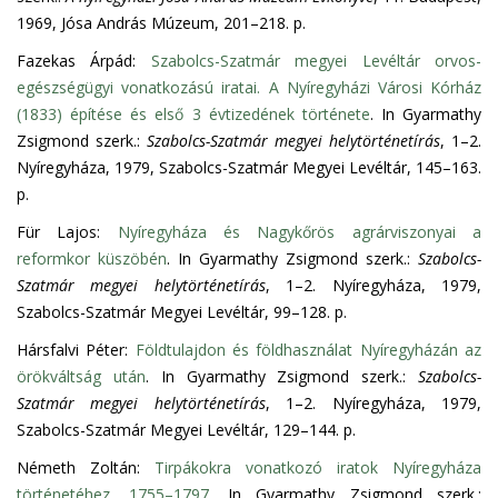
1969, Jósa András Múzeum, 201–218. p.
Fazekas Árpád:
Szabolcs-Szatmár megyei Levéltár orvos-
egészségügyi vonatkozású iratai. A Nyíregyházi Városi Kórház
(1833) építése és első 3 évtizedének története
. In Gyarmathy
Zsigmond szerk.:
Szabolcs-Szatmár megyei helytörténetírás
, 1–2.
Nyíregyháza, 1979, Szabolcs-Szatmár Megyei Levéltár, 145–163.
p.
Für Lajos:
Nyíregyháza és Nagykőrös agrárviszonyai a
reformkor küszöbén
. In Gyarmathy Zsigmond szerk.:
Szabolcs-
Szatmár megyei helytörténetírás
, 1–2. Nyíregyháza, 1979,
Szabolcs-Szatmár Megyei Levéltár, 99–128. p.
Hársfalvi Péter:
Földtulajdon és földhasználat Nyíregyházán az
örökváltság után
. In Gyarmathy Zsigmond szerk.:
Szabolcs-
Szatmár megyei helytörténetírás
, 1–2. Nyíregyháza, 1979,
Szabolcs-Szatmár Megyei Levéltár, 129–144. p.
Németh Zoltán:
Tirpákokra vonatkozó iratok Nyíregyháza
történetéhez, 1755–1797
. In Gyarmathy Zsigmond szerk.: