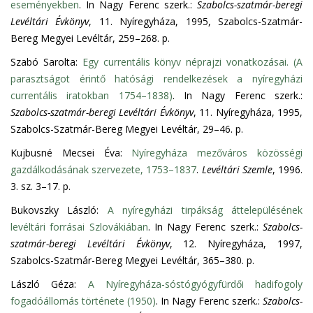
eseményekben
. In Nagy Ferenc szerk.:
Szabolcs-szatmár-beregi
Levéltári Évkönyv
, 11. Nyíregyháza, 1995, Szabolcs-Szatmár-
Bereg Megyei Levéltár, 259–268. p.
Szabó Sarolta:
Egy currentális könyv néprajzi vonatkozásai. (A
parasztságot érintő hatósági rendelkezések a nyíregyházi
currentális iratokban 1754–1838)
. In Nagy Ferenc szerk.:
Szabolcs-szatmár-beregi Levéltári Évkönyv
, 11. Nyíregyháza, 1995,
Szabolcs-Szatmár-Bereg Megyei Levéltár, 29–46. p.
Kujbusné Mecsei Éva:
Nyíregyháza mezőváros közösségi
gazdálkodásának szervezete, 1753–1837
.
Levéltári Szemle
, 1996.
3. sz. 3–17. p.
Bukovszky László:
A nyíregyházi tirpákság áttelepülésének
levéltári forrásai Szlovákiában
. In Nagy Ferenc szerk.:
Szabolcs-
szatmár-beregi Levéltári Évkönyv
, 12. Nyíregyháza, 1997,
Szabolcs-Szatmár-Bereg Megyei Levéltár, 365–380. p.
László Géza:
A Nyíregyháza-sóstógyógyfürdői hadifogoly
fogadóállomás története (1950)
. In Nagy Ferenc szerk.:
Szabolcs-