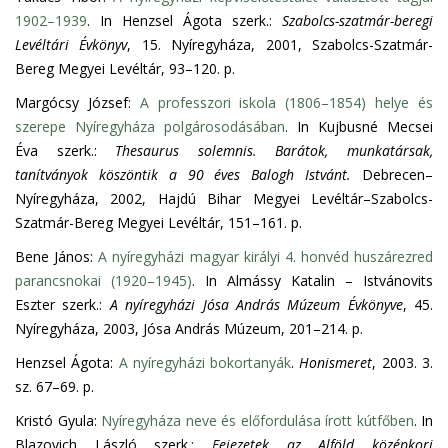
1902–1939
. In Henzsel Ágota szerk.:
Szabolcs-szatmár-beregi
Levéltári Évkönyv
, 15. Nyíregyháza, 2001, Szabolcs-Szatmár-
Bereg Megyei Levéltár, 93–120. p.
Margócsy József:
A professzori iskola (1806–1854) helye és
szerepe Nyíregyháza polgárosodásában
. In Kujbusné Mecsei
Éva szerk.:
Thesaurus solemnis. Barátok, munkatársak,
tanítványok köszöntik a 90 éves Balogh Istvánt.
Debrecen–
Nyíregyháza, 2002, Hajdú Bihar Megyei Levéltár–Szabolcs-
Szatmár-Bereg Megyei Levéltár, 151–161. p.
Bene János:
A nyíregyházi magyar királyi 4. honvéd huszárezred
parancsnokai (1920–1945)
. In Almássy Katalin – Istvánovits
Eszter szerk.:
A nyíregyházi Jósa András Múzeum Évkönyve
, 45.
Nyíregyháza, 2003, Jósa András Múzeum, 201–214. p.
Henzsel Ágota:
A nyíregyházi bokortanyák
.
Honismeret
, 2003. 3.
sz. 67–69. p.
Kristó Gyula:
Nyíregyháza neve és előfordulása írott kútfőben
. In
Blazovich László szerk.:
Fejezetek az Alföld középkori