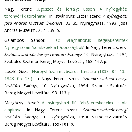
Nagy Ferenc:
„Egészet és fertályt üssön! A nyíregyházi
toronyórák története”
. In Istvánovits Eszter szerk.:
A nyíregyházi
Jósa András Múzeum Évkönyve
, 33–35. Nyíregyháza, 1993, Jósa
András Múzeum, 227–239. p.
Galambos Sándor:
Első világháborús segélykérelmek
Nyíregyházán /sorsképek a hátországból/
. In Nagy Ferenc szerk.:
Szabolcs-szatmár-beregi Levéltári Évkönyv
, 10. Nyíregyháza, 1994,
Szabolcs-Szatmár-Bereg Megyei Levéltár, 163–167. p.
László Géza:
Nyíregyháza mezőváros tanácsa (1838. 02. 13.–
1848. 05. 23.)
. In Nagy Ferenc szerk.:
Szabolcs-szatmár-beregi
Levéltári Évkönyv
, 10. Nyíregyháza, 1994, Szabolcs-Szatmár-
Bereg Megyei Levéltára, 93–113. p.
Margócsy József:
A nyíregyházi fiú felsőkereskedelmi iskola
alapítása
. In Nagy Ferenc szerk.:
Szabolcs-szatmár-beregi
Levéltári Évkönyv
, 10. Nyíregyháza, 1994, Szabolcs-Szatmár-
Bereg Megyei Levéltára, 155–161. p.