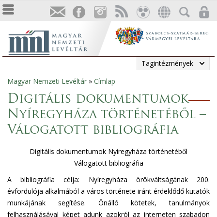
Tagintézmények
Magyar Nemzeti Levéltár
»
Címlap
Jelenlegi
Digitális dokumentumok
hely
Nyíregyháza történetéből –
Válogatott bibliográfia
Digitális dokumentumok Nyíregyháza történetéből
Válogatott bibliográfia
A bibliográfia célja: Nyíregyháza örökváltságának 200.
évfordulója alkalmából a város története iránt érdeklődő kutatók
munkájának segítése. Önálló kötetek, tanulmányok
felhasználásával képet adunk azokról az interneten szabadon