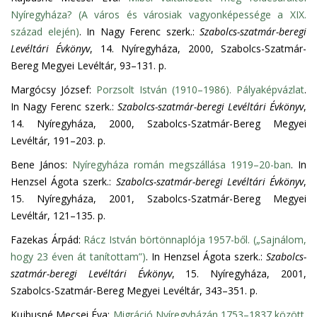
Nyíregyháza? (A város és városiak vagyonképessége a XIX.
század elején)
. In Nagy Ferenc szerk.:
Szabolcs-szatmár-beregi
Levéltári Évkönyv
, 14. Nyíregyháza, 2000, Szabolcs-Szatmár-
Bereg Megyei Levéltár, 93–131. p.
Margócsy József:
Porzsolt István (1910–1986). Pályaképvázlat
.
In Nagy Ferenc szerk.:
Szabolcs-szatmár-beregi Levéltári Évkönyv
,
14. Nyíregyháza, 2000, Szabolcs-Szatmár-Bereg Megyei
Levéltár, 191–203. p.
Bene János:
Nyíregyháza román megszállása 1919–20-ban
. In
Henzsel Ágota szerk.:
Szabolcs-szatmár-beregi Levéltári Évkönyv
,
15. Nyíregyháza, 2001, Szabolcs-Szatmár-Bereg Megyei
Levéltár, 121–135. p.
Fazekas Árpád:
Rácz István börtönnaplója 1957-ből. („Sajnálom,
hogy 23 éven át tanítottam”)
. In Henzsel Ágota szerk.:
Szabolcs-
szatmár-beregi Levéltári Évkönyv
, 15. Nyíregyháza, 2001,
Szabolcs-Szatmár-Bereg Megyei Levéltár, 343–351. p.
Kujbusné Mecsei Éva:
Migráció Nyíregyházán 1753–1837 között
.