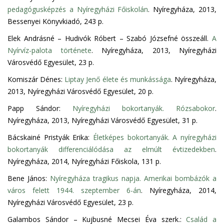
pedagógusképzés a Nyíregyházi Főiskolán
. Nyíregyháza, 2013,
Bessenyei Könyvkiadó, 243 p.
Elek Andrásné – Hudivók Róbert – Szabó Józsefné összeáll.
A
Nyírvíz-palota története
. Nyíregyháza, 2013, Nyíregyházi
Városvédő Egyesület, 23 p.
Komiszár Dénes:
Liptay Jenő élete és munkássága
. Nyíregyháza,
2013, Nyíregyházi Városvédő Egyesület, 20 p.
Papp Sándor:
Nyíregyházi bokortanyák. Rózsabokor
.
Nyíregyháza, 2013, Nyíregyházi Városvédő Egyesület, 31 p.
Bácskainé Pristyák Erika:
Életképes bokortanyák. A nyíregyházi
bokortanyák differenciálódása az elmúlt évtizedekben
.
Nyíregyháza, 2014, Nyíregyházi Főiskola, 131 p.
Bene János:
Nyíregyháza tragikus napja. Amerikai bombázók a
város felett 1944. szeptember 6-án
. Nyíregyháza, 2014,
Nyíregyházi Városvédő Egyesület, 23 p.
Galambos Sándor – Kujbusné Mecsei Éva szerk.:
Család a