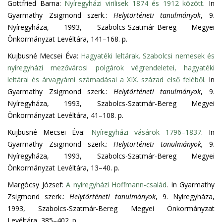
Gottfried Barna:
Nyíregyházi virilisek 1874 és 1912 között
. In
Gyarmathy Zsigmond szerk.:
Helytörténeti tanulmányok
, 9.
Nyíregyháza, 1993, Szabolcs-Szatmár-Bereg Megyei
Önkormányzat Levéltára, 141–168. p.
Kujbusné Mecsei Éva:
Hagyatéki leltárak. Szabolcsi nemesek és
nyíregyházi mezővárosi polgárok végrendeletei, hagyatéki
leltárai és árvagyámi számadásai a XIX. század első feléből
. In
Gyarmathy Zsigmond szerk.:
Helytörténeti tanulmányok
, 9.
Nyíregyháza, 1993, Szabolcs-Szatmár-Bereg Megyei
Önkormányzat Levéltára, 41–108. p.
Kujbusné Mecsei Éva:
Nyíregyházi vásárok 1796–1837
. In
Gyarmathy Zsigmond szerk.:
Helytörténeti tanulmányok,
9.
Nyíregyháza, 1993, Szabolcs-Szatmár-Bereg Megyei
Önkormányzat Levéltára, 13–40. p.
Margócsy József:
A nyíregyházi Hoffmann-család
. In Gyarmathy
Zsigmond szerk.:
Helytörténeti tanulmányok
, 9. Nyíregyháza,
1993, Szabolcs-Szatmár-Bereg Megyei Önkormányzat
Levéltára, 385–402. p.