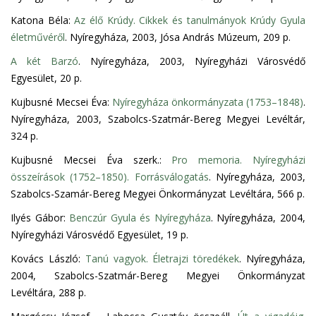
Katona Béla:
Az élő Krúdy. Cikkek és tanulmányok Krúdy Gyula
életművéről
. Nyíregyháza, 2003, Jósa András Múzeum, 209 p.
A két Barzó
. Nyíregyháza, 2003, Nyíregyházi Városvédő
Egyesület, 20 p.
Kujbusné Mecsei Éva:
Nyíregyháza önkormányzata (1753–1848)
.
Nyíregyháza, 2003, Szabolcs-Szatmár-Bereg Megyei Levéltár,
324 p.
Kujbusné Mecsei Éva szerk.:
Pro memoria. Nyíregyházi
összeírások (1752–1850). Forrásválogatás
. Nyíregyháza, 2003,
Szabolcs-Szamár-Bereg Megyei Önkormányzat Levéltára, 566 p.
Ilyés Gábor:
Benczúr Gyula és Nyíregyháza
. Nyíregyháza, 2004,
Nyíregyházi Városvédő Egyesület, 19 p.
Kovács László:
Tanú vagyok. Életrajzi töredékek
. Nyíregyháza,
2004, Szabolcs-Szatmár-Bereg Megyei Önkormányzat
Levéltára, 288 p.