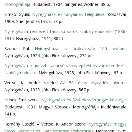
monográfiája
. Budapest, 1904, Singer és Wolfner, 38 p.
Simkó Gyula:
Nyíregyháza és tanyáinak települése
. Kolozsvár,
1909, Stief Jenő és társa, 78 p.
Nyíregyháza rendezett tanácsú város szabályrendeletei (1886–
1910
. Nyíregyháza, 1911, 382 t.
Szohor Pál:
Nyíregyháza az örökváltság 100. évében
.
Nyíregyháza, 1924, Jóba Elek könyvny., 272 p.
Nyíregyháza rendezett tanácsú város építési és városrendezési
szabályrendelete
. Nyíregyháza, 1928, Jóba Elek könyvny., 63 p.
Vertse K. Andor szerk.:
Az 50 éves Nyírvidék albuma
.
Nyíregyháza, 1928, Jóba Elek könyvny, 567 p.
Hunek Emil szerk.:
Nyíregyháza és Szabolcsvármegye községei
.
Budapest, 1931, Magyar Városok Monográfiája Kiadóhivatala,
141 p.
Kemény László – Vertse K. Andor szerk:
Nyíregyháza megyei
város, Szabolcs és Ung vármegye szakcímtára
. Debrecen, 1935,