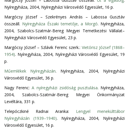
Margócsy József – Labossa Gusztáv összeáll.
Út a vigadóig
.
Nyíregyháza, 2004, Nyíregyházi Városvédő Egyesület, 16 p.
Margócsy József – Szekrényes András – Labossa Gusztáv
összeáll.
Nyíregyháza Északi temetője, a Morgó
. Nyíregyháza,
2004, Szabolcs-Szatmár-Bereg Megyei Temetkezési Vállalat–
Nyíregyházi Városvédő Egyesület, 23 p.
Margócsy József – Szlávik Ferenc szerk.:
Vietórisz József (1868–
1954)
. Nyíregyháza, 2004, Nyíregyházi Városvédő Egyesület, 19
p.
Műemlékek Nyíregyházán
. Nyíregyháza, 2004, Nyíregyházi
Városvédő Egyesület, 36 p.
Nagy Ferenc:
A nyíregyházi zsidóság pusztulása
. Nyíregyháza,
2004, Szabolcs-Szatmár-Bereg Megyei Önkormányzat
Levéltára, 331 p.
Telepóczkiné Radnai Aranka:
Lengyel menekülttábor
Nyíregyházán (1939–1940)
. Nyíregyháza, 2004, Nyíregyházi
Városvédő Egyesület, 16 p.