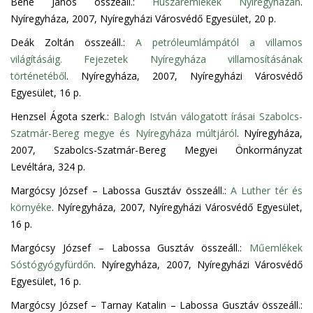
Bene János összeáll.:
Huszáremlékek Nyíregyházán
.
Nyíregyháza, 2007, Nyíregyházi Városvédő Egyesület, 20 p.
Deák Zoltán összeáll.:
A petróleumlámpától a villamos
világításáig. Fejezetek Nyíregyháza villamosításának
történetéből
. Nyíregyháza, 2007, Nyíregyházi Városvédő
Egyesület, 16 p.
Henzsel Ágota szerk.:
Balogh István válogatott írásai Szabolcs-
Szatmár-Bereg megye és Nyíregyháza múltjáról
. Nyíregyháza,
2007, Szabolcs-Szatmár-Bereg Megyei Önkormányzat
Levéltára, 324 p.
Margócsy József – Labossa Gusztáv összeáll.:
A Luther tér és
környéke
. Nyíregyháza, 2007, Nyíregyházi Városvédő Egyesület,
16 p.
Margócsy József – Labossa Gusztáv összeáll.:
Műemlékek
Sóstógyógyfürdőn
. Nyíregyháza, 2007, Nyíregyházi Városvédő
Egyesület, 16 p.
Margócsy József – Tarnay Katalin – Labossa Gusztáv összeáll.: