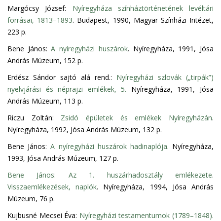
Margócsy József:
Nyíregyháza színháztörténetének levéltári
forrásai, 1813–1893
. Budapest, 1990, Magyar Színházi Intézet,
223 p.
Bene János:
A nyíregyházi huszárok
. Nyíregyháza, 1991, Jósa
András Múzeum, 152 p.
Erdész Sándor sajtó alá rend.:
Nyíregyházi szlovák („tirpák”)
nyelvjárási és néprajzi emlékek, 5.
Nyíregyháza, 1991, Jósa
András Múzeum, 113 p.
Riczu Zoltán:
Zsidó épületek és emlékek Nyíregyházán
.
Nyíregyháza, 1992, Jósa András Múzeum, 132 p.
Bene János:
A nyíregyházi huszárok hadinaplója
. Nyíregyháza,
1993, Jósa András Múzeum, 127 p.
Bene János: Az 1. huszárhadosztály emlékezete.
Visszaemlékezések, naplók
. Nyíregyháza, 1994, Jósa András
Múzeum, 76 p.
Kujbusné Mecsei Éva:
Nyíregyházi testamentumok (1789–1848).