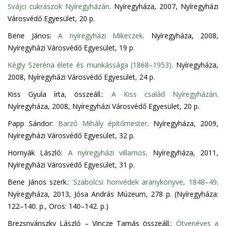
Svájci cukrászok Nyíregyházán
. Nyíregyháza, 2007, Nyíregyházi
Városvédő Egyesület, 20 p.
Bene János:
A nyíregyházi Mikeczek
. Nyíregyháza, 2008,
Nyíregyházi Városvédő Egyesület, 19 p.
Kégly Szeréna élete és munkássága (1868–1953)
. Nyíregyháza,
2008, Nyíregyházi Városvédő Egyesület, 24 p.
Kiss Gyula írta, összeáll.:
A Kiss család Nyíregyházán
.
Nyíregyháza, 2008, Nyíregyházi Városvédő Egyesület, 20 p.
Papp Sándor:
Barzó Mihály építőmester
. Nyíregyháza, 2009,
Nyíregyházi Városvédő Egyesület, 32 p.
Hornyák László:
A nyíregyházi villamos
. Nyíregyháza, 2011,
Nyíregyházi Városvédő Egyesület, 31 p.
Bene János szerk.:
Szabolcsi honvédek aranykönyve, 1848–49
.
Nyíregyháza, 2013, Jósa András Múzeum, 278 p. (Nyíregyháza:
122–140. p., Oros: 140–142. p.)
Brezsnyánszky László – Vincze Tamás összeáll.:
Ötvenéves a