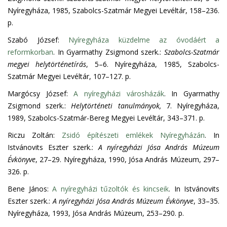
Nyíregyháza, 1985, Szabolcs-Szatmár Megyei Levéltár, 158–236.
p.
Szabó József:
Nyíregyháza küzdelme az óvodáért a
reformkorban
. In Gyarmathy Zsigmond szerk.:
Szabolcs-Szatmár
megyei helytörténetírás
, 5–6. Nyíregyháza, 1985, Szabolcs-
Szatmár Megyei Levéltár, 107–127. p.
Margócsy József:
A nyíregyházi városházák
. In Gyarmathy
Zsigmond szerk.:
Helytörténeti tanulmányok,
7. Nyíregyháza,
1989, Szabolcs-Szatmár-Bereg Megyei Levéltár, 343–371. p.
Riczu Zoltán:
Zsidó építészeti emlékek Nyíregyházán
. In
Istvánovits Eszter szerk.:
A nyíregyházi Jósa András Múzeum
Évkönyve
, 27–29. Nyíregyháza, 1990, Jósa András Múzeum, 297–
326. p.
Bene János:
A nyíregyházi tűzoltók és kincseik
. In Istvánovits
Eszter szerk.:
A nyíregyházi Jósa András Múzeum Évkönyve
, 33–35.
Nyíregyháza, 1993, Jósa András Múzeum, 253–290. p.