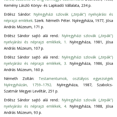
Kemény László Könyv- és Lapkiadó Vállalata, 234 p.
Erdész Sándor:
Nyíregyházi szlovák („tirpák”) nyelvjárási és
néprajzi emlékek
. Szerk. Németh Péter. Nyíregyháza, 1977, Jósa
András Múzeum, 171 p.
Erdész Sándor sajtó alá rend.:
Nyíregyházi szlovák („tirpák”)
nyelvjárási és néprajzi emlékek, 1.
Nyíregyháza, 1981, Jósa
András Múzeum, 107 p.
Erdész Sándor sajtó alá rend.:
Nyíregyházi szlovák („tirpák”)
nyelvjárási és néprajzi emlékek, 3.
Nyíregyháza, 1986, Jósa
András Múzeum, 160 p.
Németh Zoltán:
Testamentumok, osztályos egyezségek
Nyíregyházán, 1759–1792
. Nyíregyháza, 1987, Szabolcs-
Szatmár Megyei Levéltár, 251 p.
Erdész Sándor sajtó alá rend.:
Nyíregyházi szlovák („tirpák”)
nyelvjárási és néprajzi emlékek, 4.
Nyíregyháza, 1988, Jósa
András Múzeum, 93 p.