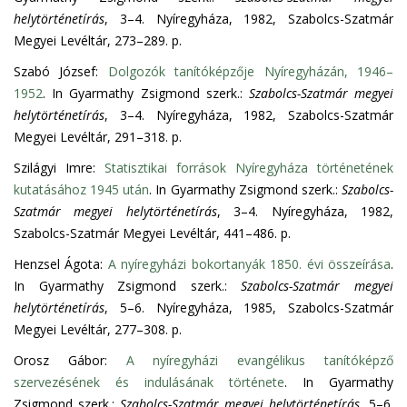
helytörténetírás
, 3–4. Nyíregyháza, 1982, Szabolcs-Szatmár
Megyei Levéltár, 273–289. p.
Szabó József:
Dolgozók tanítóképzője Nyíregyházán, 1946–
1952
. In Gyarmathy Zsigmond szerk.:
Szabolcs-Szatmár megyei
helytörténetírás
, 3–4. Nyíregyháza, 1982, Szabolcs-Szatmár
Megyei Levéltár, 291–318. p.
Szilágyi Imre:
Statisztikai források Nyíregyháza történetének
kutatásához 1945 után
. In Gyarmathy Zsigmond szerk.:
Szabolcs-
Szatmár megyei helytörténetírás
, 3–4. Nyíregyháza, 1982,
Szabolcs-Szatmár Megyei Levéltár, 441–486. p.
Henzsel Ágota:
A nyíregyházi bokortanyák 1850. évi összeírása
.
In Gyarmathy Zsigmond szerk.:
Szabolcs-Szatmár megyei
helytörténetírás
, 5–6. Nyíregyháza, 1985, Szabolcs-Szatmár
Megyei Levéltár, 277–308. p.
Orosz Gábor:
A nyíregyházi evangélikus tanítóképző
szervezésének és indulásának története
. In Gyarmathy
Zsigmond szerk.:
Szabolcs-Szatmár megyei helytörténetírás
, 5–6.