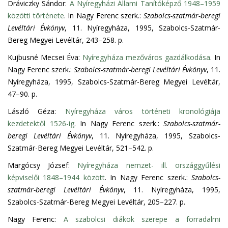
Dráviczky Sándor:
A Nyíregyházi Állami Tanítóképző 1948–1959
közötti története
. In Nagy Ferenc szerk.:
Szabolcs-szatmár-beregi
Levéltári Évkönyv
, 11. Nyíregyháza, 1995, Szabolcs-Szatmár-
Bereg Megyei Levéltár, 243–258. p.
Kujbusné Mecsei Éva:
Nyíregyháza mezőváros gazdálkodása
. In
Nagy Ferenc szerk.:
Szabolcs-szatmár-beregi Levéltári Évkönyv
, 11.
Nyíregyháza, 1995, Szabolcs-Szatmár-Bereg Megyei Levéltár,
47–90. p.
László Géza:
Nyíregyháza város történeti kronológiája
kezdetektől 1526-ig
. In Nagy Ferenc szerk.:
Szabolcs-szatmár-
beregi Levéltári Évkönyv
, 11. Nyíregyháza, 1995, Szabolcs-
Szatmár-Bereg Megyei Levéltár, 521–542. p.
Margócsy József:
Nyíregyháza nemzet- ill. országgyűlési
képviselői 1848–1944 között
. In Nagy Ferenc szerk.:
Szabolcs-
szatmár-beregi Levéltári Évkönyv
, 11. Nyíregyháza, 1995,
Szabolcs-Szatmár-Bereg Megyei Levéltár, 205–227. p.
Nagy Ferenc:
A szabolcsi diákok szerepe a forradalmi