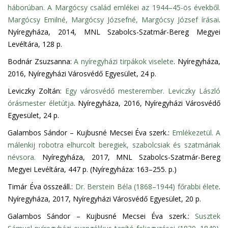
háborúban. A Margócsy család emlékei az 1944–45-ös évekből.
Margócsy Emilné, Margócsy Józsefné, Margócsy József írásai
.
Nyíregyháza, 2014, MNL Szabolcs-Szatmár-Bereg Megyei
Levéltára, 128 p.
Bodnár Zsuzsanna:
A nyíregyházi tirpákok viselete
. Nyíregyháza,
2016, Nyíregyházi Városvédő Egyesület, 24 p.
Leviczky Zoltán:
Egy városvédő mesterember. Leviczky László
órásmester életútja
. Nyíregyháza, 2016, Nyíregyházi Városvédő
Egyesület, 24 p.
Galambos Sándor – Kujbusné Mecsei Éva szerk.:
Emlékezetül. A
málenkij robotra elhurcolt beregiek, szabolcsiak és szatmáriak
névsora.
Nyíregyháza, 2017, MNL Szabolcs-Szatmár-Bereg
Megyei Levéltára, 447 p. (Nyíregyháza: 163–255. p.)
Timár Éva összeáll.:
Dr. Berstein Béla (1868–1944) főrabbi élete
.
Nyíregyháza, 2017, Nyíregyházi Városvédő Egyesület, 20 p.
Galambos Sándor – Kujbusné Mecsei Éva szerk.:
Susztek