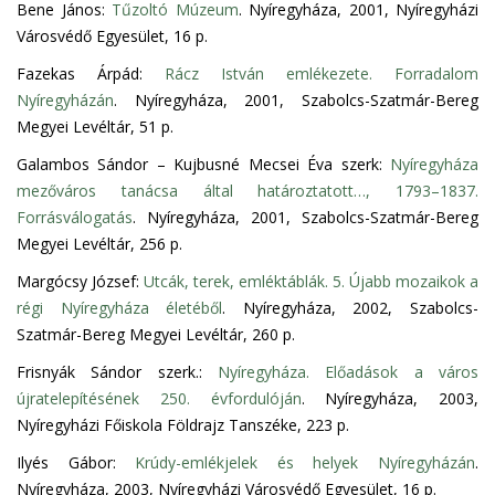
Bene János:
Tűzoltó Múzeum
. Nyíregyháza, 2001, Nyíregyházi
Városvédő Egyesület, 16 p.
Fazekas Árpád:
Rácz István emlékezete. Forradalom
Nyíregyházán
. Nyíregyháza, 2001, Szabolcs-Szatmár-Bereg
Megyei Levéltár, 51 p.
Galambos Sándor – Kujbusné Mecsei Éva szerk:
Nyíregyháza
mezőváros tanácsa által határoztatott…, 1793–1837.
Forrásválogatás
. Nyíregyháza, 2001, Szabolcs-Szatmár-Bereg
Megyei Levéltár, 256 p.
Margócsy József:
Utcák, terek, emléktáblák. 5. Újabb mozaikok a
régi Nyíregyháza életéből
. Nyíregyháza, 2002, Szabolcs-
Szatmár-Bereg Megyei Levéltár, 260 p.
Frisnyák Sándor szerk.:
Nyíregyháza. Előadások a város
újratelepítésének 250. évfordulóján
. Nyíregyháza, 2003,
Nyíregyházi Főiskola Földrajz Tanszéke, 223 p.
Ilyés Gábor:
Krúdy-emlékjelek és helyek Nyíregyházán
.
Nyíregyháza, 2003, Nyíregyházi Városvédő Egyesület, 16 p.