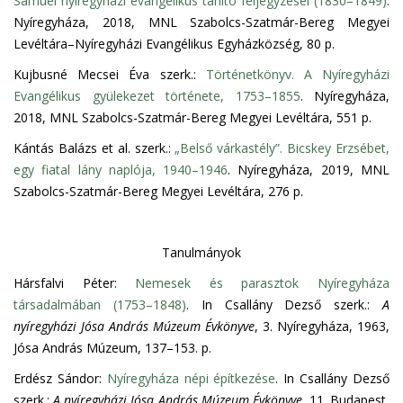
Sámuel nyíregyházi evangélikus tanító feljegyzései (1830–1849)
.
Nyíregyháza, 2018, MNL Szabolcs-Szatmár-Bereg Megyei
Levéltára–Nyíregyházi Evangélikus Egyházközség, 80 p.
Kujbusné Mecsei Éva szerk.:
Történetkönyv. A Nyíregyházi
Evangélikus gyülekezet története, 1753–1855
. Nyíregyháza,
2018, MNL Szabolcs-Szatmár-Bereg Megyei Levéltára, 551 p.
Kántás Balázs et al. szerk.:
„Belső várkastély”. Bicskey Erzsébet,
egy fiatal lány naplója, 1940–1946
. Nyíregyháza, 2019, MNL
Szabolcs-Szatmár-Bereg Megyei Levéltára, 276 p.
Tanulmányok
Hársfalvi Péter:
Nemesek és parasztok Nyíregyháza
társadalmában (1753–1848)
. In Csallány Dezső szerk.:
A
nyíregyházi Jósa András Múzeum Évkönyve
, 3. Nyíregyháza, 1963,
Jósa András Múzeum, 137–153. p.
Erdész Sándor:
Nyíregyháza népi építkezése
. In Csallány Dezső
szerk.:
A nyíregyházi Jósa András Múzeum Évkönyve
, 11. Budapest,