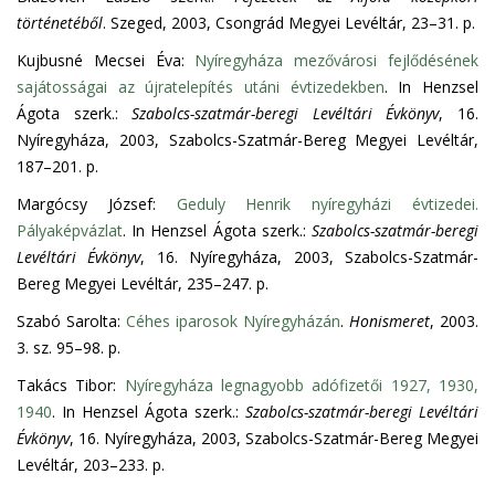
történetéből
. Szeged, 2003, Csongrád Megyei Levéltár, 23–31. p.
Kujbusné Mecsei Éva:
Nyíregyháza mezővárosi fejlődésének
sajátosságai az újratelepítés utáni évtizedekben
. In Henzsel
Ágota szerk.:
Szabolcs-szatmár-beregi Levéltári Évkönyv
, 16.
Nyíregyháza, 2003, Szabolcs-Szatmár-Bereg Megyei Levéltár,
187–201. p.
Margócsy József:
Geduly Henrik nyíregyházi évtizedei.
Pályaképvázlat
. In Henzsel Ágota szerk.:
Szabolcs-szatmár-beregi
Levéltári Évkönyv
, 16. Nyíregyháza, 2003, Szabolcs-Szatmár-
Bereg Megyei Levéltár, 235–247. p.
Szabó Sarolta:
Céhes iparosok Nyíregyházán
.
Honismeret
, 2003.
3. sz. 95–98. p.
Takács Tibor:
Nyíregyháza legnagyobb adófizetői 1927, 1930,
1940
. In Henzsel Ágota szerk.:
Szabolcs-szatmár-beregi Levéltári
Évkönyv
, 16. Nyíregyháza, 2003, Szabolcs-Szatmár-Bereg Megyei
Levéltár, 203–233. p.