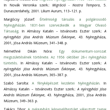
In Novák Veronika szerk.:
Migráció - Nostra Tempora
, 5.
Dunaszerdahely, 2001. Lilium Aurum, 113–121. p.
Margócsy József:
Értelmiségi társulás a polgárosodó
Nyíregyházán. 1831-ben szervezkedik a Magyar Olvasó
Társaság
. In Almássy Katalin – Istvánovits Eszter szerk.:
A
nyíregyházi Jósa András Múzeum Évkönyve
, 43. Nyíregyháza,
2001, Jósa András Múzeum, 341–348. p.
Némethné Dikán Nóra:
Egy dokumentum-sorozat
megszületésének története. Az 1956 október 26-i nyíregyházi
tüntetés
. In Almássy Katalin – Istvánovits Eszter szerk.:
A
nyíregyházi Jósa András Múzeum Évkönyve
, 43. Nyíregyháza,
2001, Jósa András Múzeum, 365–387. p.
Szabó Sarolta:
A fényképészet kezdetei Nyíregyházán
. In
Almássy Katalin – Istvánovits Eszter szerk.:
A nyíregyházi Jósa
András Múzeum Évkönyve
, 43. Nyíregyháza, 2001, Jósa András
Múzeum, 349–363. p.
Takács Tibor:
A nyíregyházi képviselőtestület választott tagjai