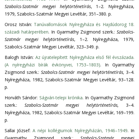
Szabolcs-Szatmár megyei helytörténetírás
, 1–2. Nyíregyháza,
1979, Szabolcs-Szatmár Megyei Levéltár, 351–380. p.
Orosz István:
Tanúvallomások Nyíregyháza és Hajdúdorog 18.
századi határperében
. In Gyarmathy Zsigmond szerk.:
Szabolcs-
Szatmár megyei helytörténetírás
, 1–2. Nyíregyháza, 1979,
Szabolcs-Szatmár Megyei Levéltár, 323–349. p.
Balogh István:
Az újratelepített Nyíregyháza első fél évszázada.
(A nyíregyházi bírák évkönyvei, 1753–1803)
. In Gyarmathy
Zsigmond szerk.:
Szabolcs-Szatmár megyei helytörténetírás,
3–4.
Nyíregyháza, 1982, Szabolcs-Szatmár Megyei Levéltár, 93–128.
p.
Horváth Sándor:
Ságvári-telepi krónika
. In Gyarmathy Zsigmond
szerk.:
Szabolcs-Szatmár megyei helytörténetírás,
3–4.
Nyíregyháza, 1982, Szabolcs-Szatmár Megyei Levéltár, 169–199.
p.
Sallai József:
A népi kollégiumok Nyíregyházán, 1946–1949
. In
Gyarmathy Zsigmond szerk.:
Szabolcs-Szatmár megyei