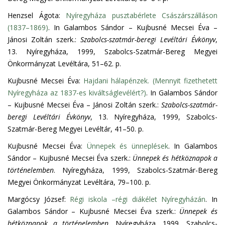
Henzsel Ágota:
Nyíregyháza pusztabérlete Császárszálláson
(1837–1869)
. In Galambos Sándor – Kujbusné Mecsei Éva –
Jánosi Zoltán szerk.:
Szabolcs-szatmár-beregi Levéltári Évkönyv
,
13. Nyíregyháza, 1999, Szabolcs-Szatmár-Bereg Megyei
Önkormányzat Levéltára, 51–62. p.
Kujbusné Mecsei Éva:
Hajdani hálapénzek. (Mennyit fizethetett
Nyíregyháza az 1837-es kiváltságlevélért?)
. In Galambos Sándor
– Kujbusné Mecsei Éva – Jánosi Zoltán szerk.:
Szabolcs-szatmár-
beregi Levéltári Évkönyv
, 13. Nyíregyháza, 1999, Szabolcs-
Szatmár-Bereg Megyei Levéltár, 41–50. p.
Kujbusné Mecsei Éva:
Ünnepek és ünneplések
. In Galambos
Sándor – Kujbusné Mecsei Éva szerk.:
Ünnepek és hétköznapok a
történelemben
. Nyíregyháza, 1999, Szabolcs-Szatmár-Bereg
Megyei Önkormányzat Levéltára, 79–100. p.
Margócsy József:
Régi iskola –régi diákélet Nyíregyházán
. In
Galambos Sándor – Kujbusné Mecsei Éva szerk.:
Ünnepek és
hétköznapok a történelemben
. Nyíregyháza, 1999, Szabolcs-