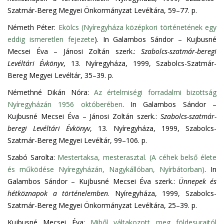
Szatmár-Bereg Megyei Önkormányzat Levéltára, 59–77. p.
Németh Péter:
Ekölcs (Nyíregyháza középkori történetének egy
eddig ismeretlen fejezete
). In Galambos Sándor – Kujbusné
Mecsei Éva – Jánosi Zoltán szerk.:
Szabolcs-szatmár-beregi
Levéltári Évkönyv
, 13. Nyíregyháza, 1999, Szabolcs-Szatmár-
Bereg Megyei Levéltár, 35–39. p.
Némethné Dikán Nóra:
Az értelmiségi forradalmi bizottság
Nyíregyházán 1956 októberében
. In Galambos Sándor –
Kujbusné Mecsei Éva – Jánosi Zoltán szerk.:
Szabolcs-szatmár-
beregi Levéltári Évkönyv
, 13. Nyíregyháza, 1999, Szabolcs-
Szatmár-Bereg Megyei Levéltár, 99–106. p.
Szabó Sarolta:
Mestertaksa, mesterasztal. (A céhek belső élete
és működése Nyíregyházán, Nagykállóban, Nyírbátorban)
. In
Galambos Sándor – Kujbusné Mecsei Éva szerk.:
Ünnepek és
hétköznapok a történelemben
. Nyíregyháza, 1999, Szabolcs-
Szatmár-Bereg Megyei Önkormányzat Levéltára, 25–39. p.
Kujbusné Mecsei Éva:
Miből váltakozott meg földesuraitól