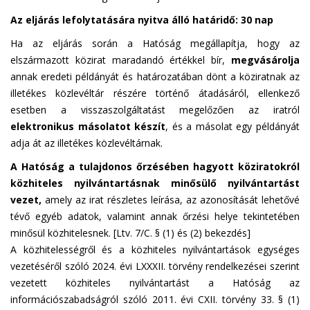
Az eljárás lefolytatására nyitva álló határidő: 30 nap
Ha az eljárás során a Hatóság megállapítja, hogy az
elszármazott közirat maradandó értékkel bír,
megvásárolja
annak eredeti példányát és határozatában dönt a köziratnak az
illetékes közlevéltár részére történő átadásáról, ellenkező
esetben a visszaszolgáltatást megelőzően az iratról
elektronikus másolatot készít
, és a másolat egy példányát
adja át az illetékes közlevéltárnak.
A Hatóság a tulajdonos őrzésében hagyott köziratokról
közhiteles nyilvántartásnak minősülő nyilvántartást
vezet,
amely az irat részletes leírása, az azonosítását lehetővé
tévő egyéb adatok, valamint annak őrzési helye tekintetében
minősül közhitelesnek. [Ltv. 7/C. § (1) és (2) bekezdés]
A közhitelességről és a közhiteles nyilvántartások egységes
vezetéséről szóló 2024. évi LXXXII. törvény rendelkezései szerint
vezetett közhiteles nyilvántartást a Hatóság az
információszabadságról szóló 2011. évi CXII. törvény 33. § (1)