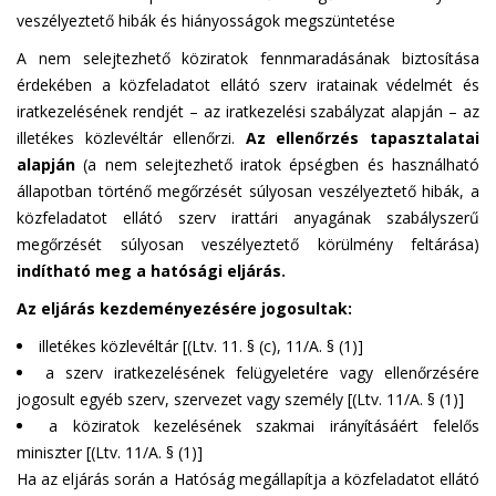
veszélyeztető hibák és hiányosságok megszüntetése
A nem selejtezhető köziratok fennmaradásának biztosítása
érdekében a közfeladatot ellátó szerv iratainak védelmét és
iratkezelésének rendjét – az iratkezelési szabályzat alapján – az
illetékes közlevéltár ellenőrzi.
Az ellenőrzés tapasztalatai
alapján
(a nem selejtezhető iratok épségben és használható
állapotban történő megőrzését súlyosan veszélyeztető hibák, a
közfeladatot ellátó szerv irattári anyagának szabályszerű
megőrzését súlyosan veszélyeztető körülmény feltárása)
indítható meg a hatósági eljárás.
Az eljárás kezdeményezésére jogosultak:
illetékes közlevéltár [(Ltv. 11. § (c), 11/A. § (1)]
a szerv iratkezelésének felügyeletére vagy ellenőrzésére
jogosult egyéb szerv, szervezet vagy személy [(Ltv. 11/A. § (1)]
a köziratok kezelésének szakmai irányításáért felelős
miniszter [(Ltv. 11/A. § (1)]
Ha az eljárás során a Hatóság megállapítja a közfeladatot ellátó