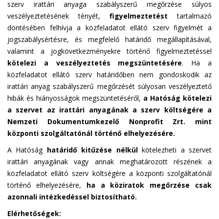
szerv irattári anyaga szabályszerű megőrzése súlyos
veszélyeztetésének tényét,
figyelmeztetést
tartalmazó
döntésében felhívja a közfeladatot ellátó szerv figyelmét a
jogszabálysértésre, és megfelelő határidő megállapításával,
valamint a jogkövetkezményekre történő figyelmeztetéssel
kötelezi a veszélyeztetés megszüntetésére
. Ha a
közfeladatot ellátó szerv határidőben nem gondoskodik az
irattári anyag szabályszerű megőrzését súlyosan veszélyeztető
hibák és hiányosságok megszüntetéséről,
a Hatóság kötelezi
a szervet az irattári anyagának a szerv költségére a
Nemzeti Dokumentumkezelő Nonprofit Zrt. mint
központi szolgáltatónál történő elhelyezésére.
A Hatóság
határidő kitűzése nélkül
kötelezheti a szervet
irattári anyagának vagy annak meghatározott részének a
közfeladatot ellátó szerv költségére a központi szolgáltatónál
történő elhelyezésére,
ha a köziratok megőrzése csak
azonnali intézkedéssel biztosítható.
Elérhetőségek: