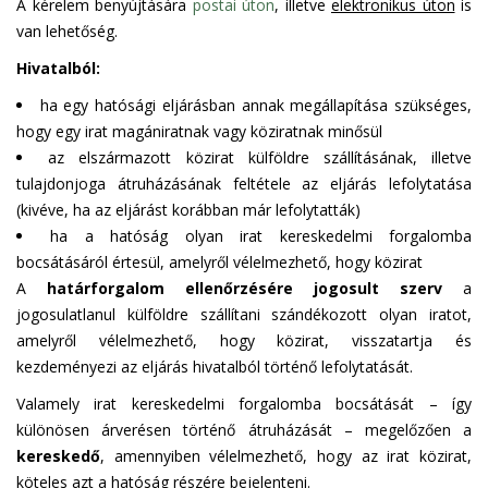
A kérelem benyújtására
postai úton
, illetve
elektronikus úton
is
van lehetőség.
Hivatalból:
ha egy hatósági eljárásban annak megállapítása szükséges,
hogy egy irat magániratnak vagy köziratnak minősül
az elszármazott közirat külföldre szállításának, illetve
tulajdonjoga átruházásának feltétele az eljárás lefolytatása
(kivéve, ha az eljárást korábban már lefolytatták)
ha a hatóság olyan irat kereskedelmi forgalomba
bocsátásáról értesül, amelyről vélelmezhető, hogy közirat
A
határforgalom ellenőrzésére jogosult szerv
a
jogosulatlanul külföldre szállítani szándékozott olyan iratot,
amelyről vélelmezhető, hogy közirat, visszatartja és
kezdeményezi az eljárás hivatalból történő lefolytatását.
Valamely irat kereskedelmi forgalomba bocsátását – így
különösen árverésen történő átruházását – megelőzően a
kereskedő
, amennyiben vélelmezhető, hogy az irat közirat,
köteles azt a hatóság részére bejelenteni.