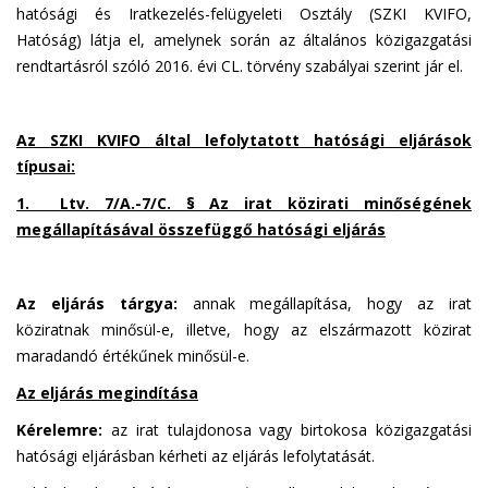
hatósági és Iratkezelés-felügyeleti Osztály (SZKI KVIFO,
Hatóság) látja el, amelynek során az általános közigazgatási
rendtartásról szóló 2016. évi CL. törvény szabályai szerint jár el.
Az SZKI KVIFO által lefolytatott hatósági eljárások
típusai:
1. Ltv. 7/A.-7/C. § Az irat közirati minőségének
megállapításával összefüggő hatósági eljárás
Az eljárás tárgya:
annak megállapítása, hogy az irat
köziratnak minősül-e, illetve, hogy az elszármazott közirat
maradandó értékűnek minősül-e.
Az eljárás megindítása
Kérelemre:
az irat tulajdonosa vagy birtokosa közigazgatási
hatósági eljárásban kérheti az eljárás lefolytatását.