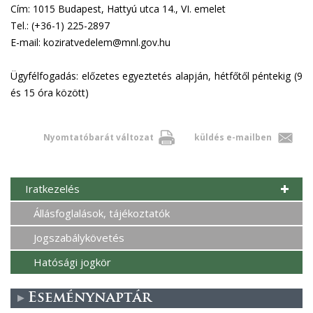
Cím: 1015 Budapest, Hattyú utca 14., VI. emelet
Tel.: (+36-1) 225-2897
E-mail: koziratvedelem@mnl.gov.hu
Ügyfélfogadás: előzetes egyeztetés alapján, hétfőtől péntekig (9
és 15 óra között)
Nyomtatóbarát változat
küldés e-mailben
Iratkezelés
Állásfoglalások, tájékoztatók
Jogszabálykövetés
Hatósági jogkör
Eseménynaptár