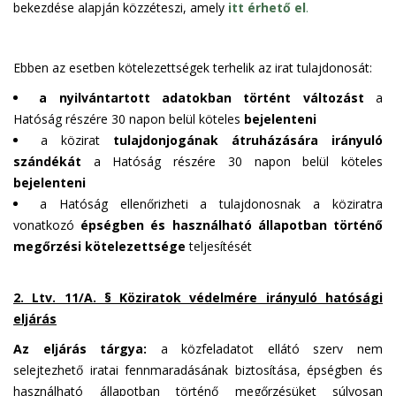
bekezdése alapján közzéteszi, amely
itt érhető el
.
Ebben az esetben kötelezettségek terhelik az irat tulajdonosát:
a nyilvántartott adatokban történt változást
a
Hatóság részére 30 napon belül köteles
bejelenteni
a közirat
tulajdonjogának átruházására irányuló
szándékát
a Hatóság részére 30 napon belül köteles
bejelenteni
a Hatóság ellenőrizheti a tulajdonosnak a köziratra
vonatkozó
épségben és használható állapotban történő
megőrzési kötelezettsége
teljesítését
2. Ltv. 11/A. § Köziratok védelmére irányuló hatósági
eljárás
Az eljárás tárgya:
a közfeladatot ellátó szerv nem
selejtezhető iratai fennmaradásának biztosítása, épségben és
használható állapotban történő megőrzésüket súlyosan