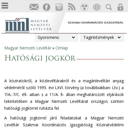
Gyorsmenü
Tagintézmények
Magyar Nemzeti Levéltár
»
Címlap
Jelenlegi
Hatósági jogkör
hely
A köziratokról, a közlevéltárakról és a magánlevéltári anyag
védelméről szóló 1995. évi LXVI. törvény (a továbbiakban: Ltv.) a
7/A.-7/C. é§- aiban s a 11/A. §- ában meghatározott eljárások
tekintetében a Magyar Nemzeti Levéltárat országos szinten
hatósági jogkörrel ruházta fel.
A hatósági jogkörrel járó feladatokat a Magyar Nemzeti
Levéltár Szakmai Koordinációs Igazgatóság Köziratvédelmi