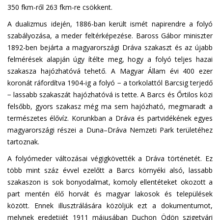
350 fkm-ről 263 fkm-re csökkent.
A dualizmus idején, 1886-ban került ismét napirendre a folyó
szabályozása, a meder feltérképezése. Baross Gábor miniszter
1892-ben bejárta a magyarországi Dráva szakaszt és az újabb
felmérések alapján úgy ítélte meg, hogy a folyó teljes hazai
szakasza hajózhatóvá tehető. A Magyar Állam évi 400 ezer
koronát ráfordítva 1904-ig a folyó − a torkolattól Barcsig terjedő
− lassabb szakaszát hajózhatóvá is tette. A Barcs és Őrtilos közi
felsőbb, gyors szakasz még ma sem hajózható, megmaradt a
természetes élővíz. Korunkban a Dráva és partvidékének egyes
magyarországi részei a Duna–Dráva Nemzeti Park területéhez
tartoznak.
A folyómeder változásai végigkövették a Dráva történetét. Ez
több mint száz évvel ezelőtt a Barcs környéki alsó, lassabb
szakaszon is sok bonyodalmat, komoly ellentéteket okozott a
part mentén élő horvát és magyar lakosok és települések
között. Ennek illusztrálására közöljük ezt a dokumentumot,
melynek eredetijét 1911 májusában Duchon Ödön szigetvári