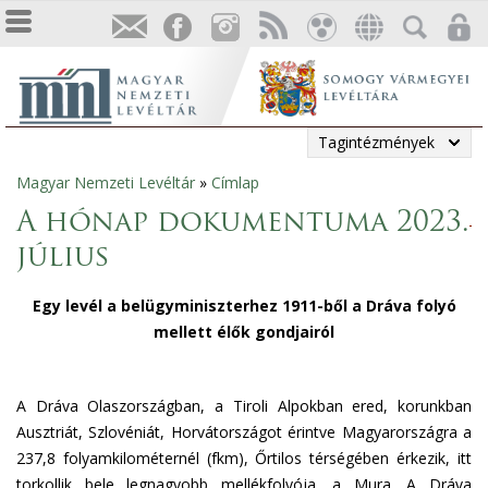
Tagintézmények
Magyar Nemzeti Levéltár
»
Címlap
Jelenlegi
A hónap dokumentuma 2023.
hely
július
Egy levél a belügyminiszterhez 1911-ből a Dráva folyó
mellett élők gondjairól
A Dráva Olaszországban, a Tiroli Alpokban ered, korunkban
Ausztriát, Szlovéniát, Horvátországot érintve Magyarországra a
237,8 folyamkilométernél (fkm), Őrtilos térségében érkezik, itt
torkollik bele legnagyobb mellékfolyója, a Mura. A Dráva