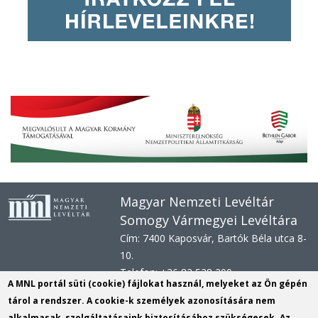
Magyar Nemzeti Levéltár
Somogy Vármegyei Levéltára
Cím: 7400 Kaposvár, Bartók Béla utca 8-
10.
Telefon: +36 82 528 200
A MNL portál süti (cookie) fájlokat használ, melyeket az Ön gépén
E-mail: svl@mnl.gov.hu
tárol a rendszer. A cookie-k személyek azonosítására nem
Honlap: www.mnl.gov.hu/sml
alkalmasak, szolgáltatásaink biztosításához szükségesek. Az