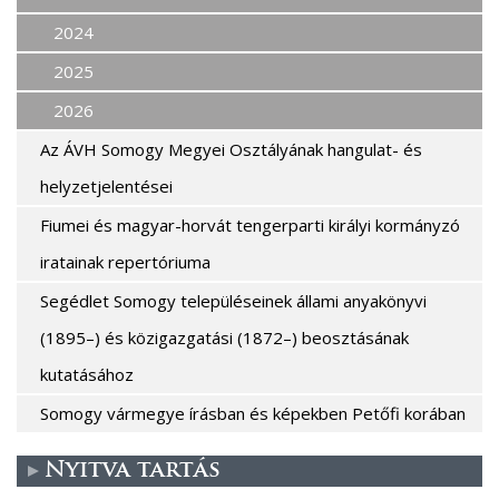
2024
2025
2026
Az ÁVH Somogy Megyei Osztályának hangulat- és
helyzetjelentései
Fiumei és magyar-horvát tengerparti királyi kormányzó
iratainak repertóriuma
Segédlet Somogy településeinek állami anyakönyvi
(1895–) és közigazgatási (1872–) beosztásának
kutatásához
Somogy vármegye írásban és képekben Petőfi korában
Nyitva tartás