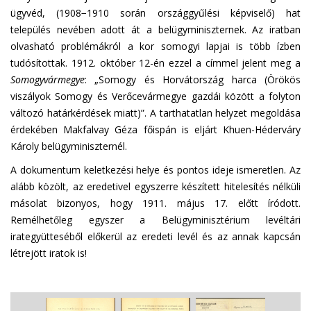
ügyvéd, (1908−1910 során országgyűlési képviselő) hat
település nevében adott át a belügyminiszternek. Az iratban
olvasható problémákról a kor somogyi lapjai is több ízben
tudósítottak. 1912. október 12-én ezzel a címmel jelent meg a
Somogyvármegye
: „Somogy és Horvátország harca (Örökös
viszályok Somogy és Verőcevármegye gazdái között a folyton
változó határkérdések miatt)”. A tarthatatlan helyzet megoldása
érdekében Makfalvay Géza főispán is eljárt Khuen-Héderváry
Károly belügyminiszternél.
A dokumentum keletkezési helye és pontos ideje ismeretlen. Az
alább közölt, az eredetivel egyszerre készített hitelesítés nélküli
másolat bizonyos, hogy 1911. május 17. előtt íródott.
Remélhetőleg egyszer a Belügyminisztérium levéltári
irategyütteséből előkerül az eredeti levél és az annak kapcsán
létrejött iratok is!