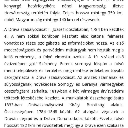
kanyargó határfolyóként néhol Magyarország, illetve
Horvátország területén folyik. Teljes hossza mintegy 750 km,
ebből Magyarország mintegy 140 km-rel részesedik.
A Dráva szabályozását II. József időszakában, 1784-ben kezdték
el. A nem sokkal korábban készített első katonai felmérés
vonatkozó része szolgáltatta az információkat hozzá. Az első
mederátvágások és partvédelmi műtárgyak nem hozták meg a
kellő eredményt, a folyó elmosta azokat. A 19. század első
évtizedében gróf Széchényi Ferenc somogyi főispán a folyó
menti települések és területek megmentése érdekében tovább
szorgalmazta a Dráva szabályozását. Az árvizek számának és
súlyosságának növekedése Somogy és Baranya vármegyéket
összefogásra sarkallta, 1819-ben a két vármegye árvízvédelmi
töltések létesítésébe kezdett. A munkálatok összehangolására
1833-ban Drávaszabályozási Királyi Bizottság alakult.
Összességében 1784−1848 között 62 átvágást végeztek a
Dráván Légrád és a Dráva–Duna torkolat között. Ezzel a folyó
hosszát 182 fkm-rel rövidítették meg, így a Dráva ezen szakasza