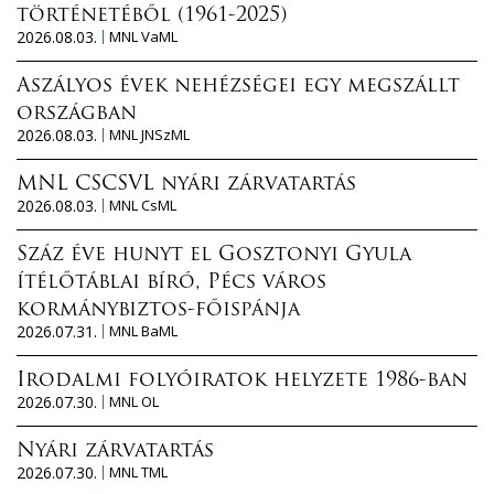
történetéből (1961-2025)
2026.08.03.
MNL VaML
Aszályos évek nehézségei egy megszállt
országban
2026.08.03.
MNL JNSzML
MNL CSCSVL nyári zárvatartás
2026.08.03.
MNL CsML
Száz éve hunyt el Gosztonyi Gyula
ítélőtáblai bíró, Pécs város
kormánybiztos-főispánja
2026.07.31.
MNL BaML
Irodalmi folyóiratok helyzete 1986-ban
2026.07.30.
MNL OL
Nyári zárvatartás
2026.07.30.
MNL TML