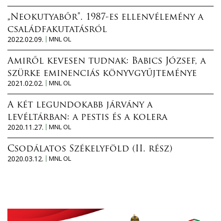
„Neokutyabőr”. 1987-es ellenvélemény a
családfakutatásról
2022.02.09.
MNL OL
Amiről kevesen tudnak: Babics József, a
szürke eminenciás könyvgyűjteménye
2021.02.02.
MNL OL
A két legundokabb járvány a
levéltárban: a pestis és a kolera
2020.11.27.
MNL OL
Csodálatos Székelyföld (II. rész)
2020.03.12.
MNL OL