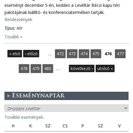
eseményt december 5-én, kedden a Levéltár Bécsi kapu téri
palotájának kiállító- és konferenciatermében tartják.
Rendezvények
Típus:
Hír
Tovább »
O
« első
‹ előző
…
472
473
474
475
476
477
l
478
479
480
…
következő ›
utolsó »
d
a
Eseménynaptár
l
a
További események..
H
K
SZ
CS
P
SZ
V
k