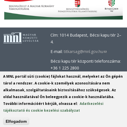
Cím: 1014 Budapest, Bécsi kapu tér 2–
4.
E-mail:
titkarsag@mnl.gov.hu
(link
sends
Bécsi kapu tér központi telefonszáma:
e-
+36 1 225 2800
mail)
Óbudai épület központi telefonszáma:
A MNL portál süti (cookie) fájlokat használ, melyeket az Ön gépén
+36 1 437 0660
tárol a rendszer. A cookie-k személyek azonosítására nem
alkalmasak, szolgáltatásaink biztosításához szükségesek. Az
Információs Iroda (Kutatószolgálat):
oldal használatával Ön beleegyezik a cookie-k használatába.
info@mnl.gov.hu
(link
További információért kérjük, olvassa el:
Adatkezelési
Tel.: +36 1 225 2843, +36 1 225 2844
sends
tájékoztató és cookie kezelési szabályzat
Postacím: 1014 Budapest, Bécsi kapu
e-
tér 2-4.
mail)
Elfogadom