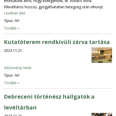
értesültünk arról, hogy kolléganőnk, dr. Kovács Ilona
főlevéltáros hosszú, gyógyíthatatlan betegség után elhunyt.
Levéltári élet
Típus:
Hír
Tovább »
Kutatóterem rendkívüli zárva tartása
2023.11.21.
Intézményi hírek
Típus:
Hír
Tovább »
Debreceni történész hallgatók a
levéltárban
2023.11.21.