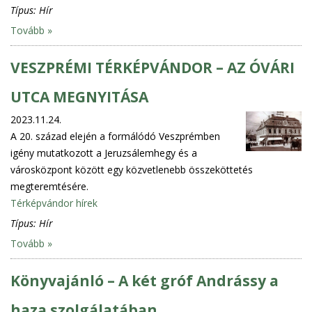
Típus:
Hír
Tovább »
VESZPRÉMI TÉRKÉPVÁNDOR – AZ ÓVÁRI
UTCA MEGNYITÁSA
2023.11.24.
A 20. század elején a formálódó Veszprémben
igény mutatkozott a Jeruzsálemhegy és a
városközpont között egy közvetlenebb összeköttetés
megteremtésére.
Térképvándor hírek
Típus:
Hír
Tovább »
Könyvajánló – A két gróf Andrássy a
haza szolgálatában