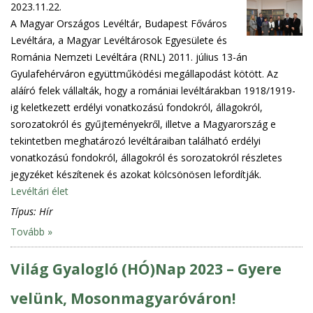
2023.11.22.
A Magyar Országos Levéltár, Budapest Főváros
Levéltára, a Magyar Levéltárosok Egyesülete és
Románia Nemzeti Levéltára (RNL) 2011. július 13-án
Gyulafehérváron együttműködési megállapodást kötött. Az
aláíró felek vállalták, hogy a romániai levéltárakban 1918/1919-
ig keletkezett erdélyi vonatkozású fondokról, állagokról,
sorozatokról és gyűjteményekről, illetve a Magyarország e
tekintetben meghatározó levéltáraiban található erdélyi
vonatkozású fondokról, állagokról és sorozatokról részletes
jegyzéket készítenek és azokat kölcsönösen lefordítják.
Levéltári élet
Típus:
Hír
Tovább »
Világ Gyalogló (HÓ)Nap 2023 – Gyere
velünk, Mosonmagyaróváron!