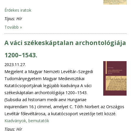
Érdekes iratok
Típus:
Hír
Tovább »
A váci székeskáptalan archontológiája
1200–1543.
2023.11.27.
Megjelent a Magyar Nemzeti Levéltár–Szegedi
Tudományegyetem Magyar Medievisztikai
Kutatócsoportjának legújabb kiadványa A váci
székeskáptalan archontológiája 1200–1543.
(Subsidia ad historiam medii aevi Hungariae
inquirendam 16.) címmel, amelyet C. Tóth Norbert az Országos
Levéltár főlevéltárosa, a kutatócsoport vezetője tett közzé.
Kiadványok, bemutatók
Típus:
Hír