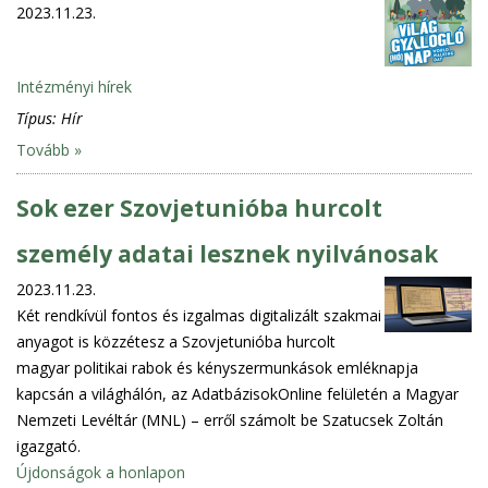
2023.11.23.
Intézményi hírek
Típus:
Hír
Tovább »
Sok ezer Szovjetunióba hurcolt
személy adatai lesznek nyilvánosak
2023.11.23.
Két rendkívül fontos és izgalmas digitalizált szakmai
anyagot is közzétesz a Szovjetunióba hurcolt
magyar politikai rabok és kényszermunkások emléknapja
kapcsán a világhálón, az AdatbázisokOnline felületén a Magyar
Nemzeti Levéltár (MNL) – erről számolt be Szatucsek Zoltán
igazgató.
Újdonságok a honlapon