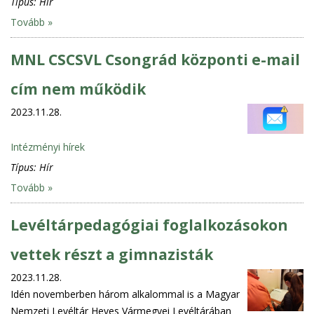
Típus:
Hír
Tovább »
MNL CSCSVL Csongrád központi e-mail
cím nem működik
2023.11.28.
Intézményi hírek
Típus:
Hír
Tovább »
Levéltárpedagógiai foglalkozásokon
vettek részt a gimnazisták
2023.11.28.
Idén novemberben három alkalommal is a Magyar
Nemzeti Levéltár Heves Vármegyei Levéltárában