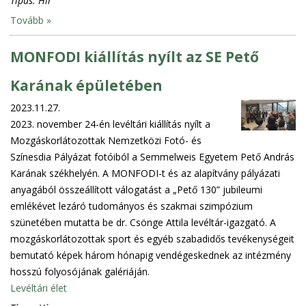
Típus:
Hír
Tovább »
MONFODI kiállítás nyílt az SE Pető
Karának épületében
2023.11.27.
2023. november 24-én levéltári kiállítás nyílt a
Mozgáskorlátozottak Nemzetközi Fotó- és
Színesdia Pályázat fotóiból a Semmelweis Egyetem Pető András
Karának székhelyén. A MONFODI-t és az alapítvány pályázati
anyagából összeállított válogatást a „Pető 130” jubileumi
emlékévet lezáró tudományos és szakmai szimpózium
szünetében mutatta be dr. Csönge Attila levéltár-igazgató. A
mozgáskorlátozottak sport és egyéb szabadidős tevékenységeit
bemutató képek három hónapig vendégeskednek az intézmény
hosszú folyosójának galériáján.
Levéltári élet