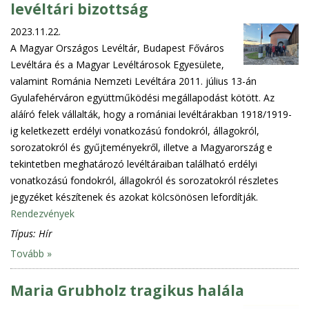
levéltári bizottság
2023.11.22.
A Magyar Országos Levéltár, Budapest Főváros
Levéltára és a Magyar Levéltárosok Egyesülete,
valamint Románia Nemzeti Levéltára 2011. július 13-án
Gyulafehérváron együttműködési megállapodást kötött. Az
aláíró felek vállalták, hogy a romániai levéltárakban 1918/1919-
ig keletkezett erdélyi vonatkozású fondokról, állagokról,
sorozatokról és gyűjteményekről, illetve a Magyarország e
tekintetben meghatározó levéltáraiban található erdélyi
vonatkozású fondokról, állagokról és sorozatokról részletes
jegyzéket készítenek és azokat kölcsönösen lefordítják.
Rendezvények
Típus:
Hír
Tovább »
Maria Grubholz tragikus halála