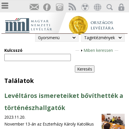
Gyorsmenü
Tagintézmények
Kulcsszó
M
Miben keressen
e
g
j
e
Találatok
l
e
Levéltáros ismereteiket bővíthették a
n
í
történészhallgatók
t
2023.11.20.
é
November 13-án az Eszterházy Károly Katolikus
s