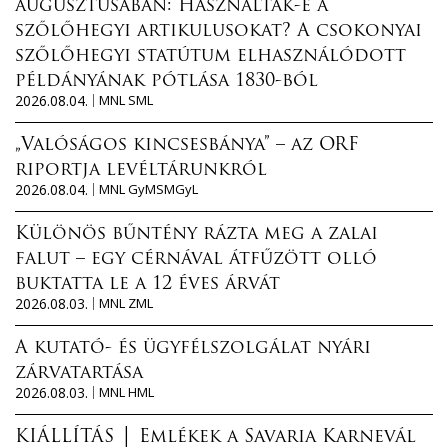
augusztusában: Használták-e a
szőlőhegyi artikulusokat? A csokonyai
szőlőhegyi statútum elhasználódott
példányának pótlása 1830-ból
2026.08.04.
MNL SML
„Valóságos kincsesbánya” – az ORF
riportja levéltárunkról
2026.08.04.
MNL GyMSMGyL
Különös bűntény rázta meg a zalai
falut – egy cérnával átfűzött olló
buktatta le a 12 éves árvát
2026.08.03.
MNL ZML
A kutató- és ügyfélszolgálat nyári
zárvatartása
2026.08.03.
MNL HML
KIÁLLÍTÁS │ Emlékek a Savaria Karnevál