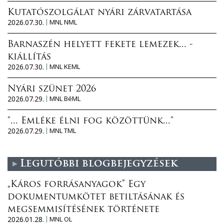
Kutatószolgálat nyári zárvatartása
2026.07.30.
MNL NML
Barnaszén helyett fekete lemezek... -
kiállítás
2026.07.30.
MNL KEML
Nyári szünet 2026
2026.07.29.
MNL BéML
"... Emléke élni fog közöttünk..."
2026.07.29.
MNL TML
Legutóbbi blogbejegyzések
„Káros forrásanyagok” Egy
dokumentumkötet betiltásának és
megsemmisítésének története
2026.01.28.
MNL OL