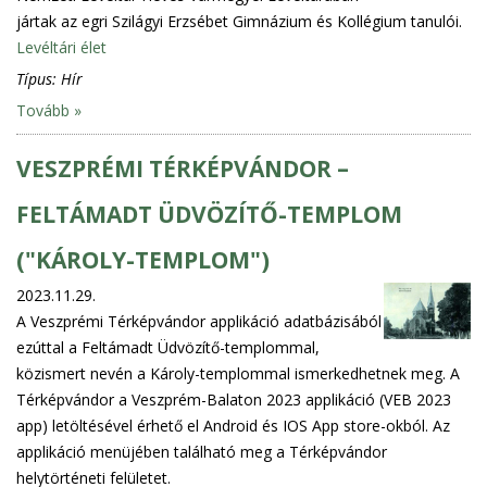
jártak az egri Szilágyi Erzsébet Gimnázium és Kollégium tanulói.
Levéltári élet
Típus:
Hír
Tovább »
VESZPRÉMI TÉRKÉPVÁNDOR –
FELTÁMADT ÜDVÖZÍTŐ-TEMPLOM
("KÁROLY-TEMPLOM")
2023.11.29.
A Veszprémi Térképvándor applikáció adatbázisából
ezúttal a Feltámadt Üdvözítő-templommal,
közismert nevén a Károly-templommal ismerkedhetnek meg. A
Térképvándor a Veszprém-Balaton 2023 applikáció (VEB 2023
app) letöltésével érhető el Android és IOS App store-okból. Az
applikáció menüjében található meg a Térképvándor
helytörténeti felületet.