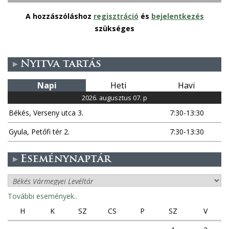
A hozzászóláshoz
regisztráció
és
bejelentkezés
szükséges
Nyitva tartás
Napi
Heti
Havi
2026. augusztus 07. p
Békés, Verseny utca 3.
7:30-13:30
Gyula, Petőfi tér 2.
7:30-13:30
Eseménynaptár
További események..
H
K
SZ
CS
P
SZ
V