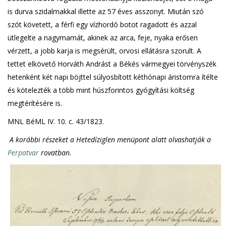
is durva szidalmakkal illette az 57 éves asszonyt. Miután szó
szót követett, a férfi egy vízhordó botot ragadott és azzal
ütlegelte a nagymamát, akinek az arca, feje, nyaka erősen
vérzett, a jobb karja is megsérült, orvosi ellátásra szorult. A
tettet elkövető Horváth Andrást a Békés vármegyei törvényszék
hetenként két napi böjttel súlyosbított kéthónapi áristomra ítélte
és kötelezték a több mint húszforintos gyógyítási költség
megtérítésére is.
MNL BéML IV. 10. c. 43/1823.
A korábbi részeket a Hetedíziglen menüpont alatt olvashatják a
Perpatvar
rovatban.