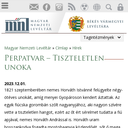
Tagintézmények
Magyar Nemzeti Levéltár
»
Címlap
»
Hírek
Jelenlegi
Perpatvar – Tiszteletlen
hely
unoka
2023.12.01.
1821 szeptemberében nemes Horváth Istvánné felügyelte négy-
ötéves unokáit, amíg menyei Gyopároson kendert áztattak. Az
egyik fiúcska gorombán szólt nagyanyjához, aki nagyon szívére
vette a tiszteletlen hangot, ezért az őt ért sérelmet tudatta a fiú
apjával, nemes Horváth Andrással is. Horváth uram
bosszankodva fogadta mostohaanyja közlendőjét, sőt ő maga