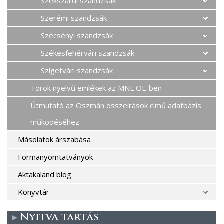
Szekszárdi szandzsák
Szerémi szandzsák
Szécsényi szandzsák
Székesfehérvári szandzsák
Szigetvári szandzsák
Török nyelvű emlékek az MNL OL-ben
Útmutató az Oszmán összeírások című adatbázis
működéséhez
Másolatok árszabása
Formanyomtatványok
Aktakaland blog
Könyvtár
Nyitva tartás