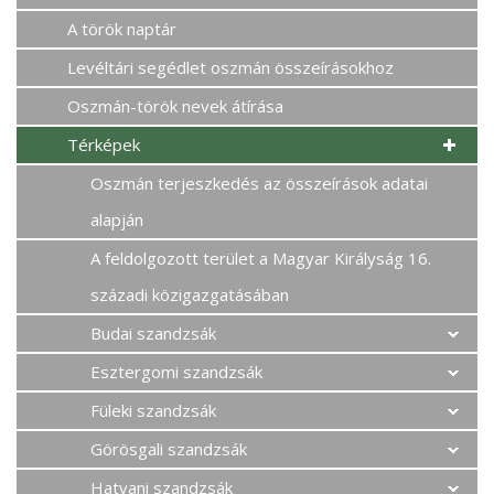
A török naptár
Levéltári segédlet oszmán összeírásokhoz
Oszmán-török nevek átírása
Térképek
Oszmán terjeszkedés az összeírások adatai
alapján
A feldolgozott terület a Magyar Királyság 16.
századi közigazgatásában
Budai szandzsák
Esztergomi szandzsák
Füleki szandzsák
Görösgali szandzsák
Hatvani szandzsák