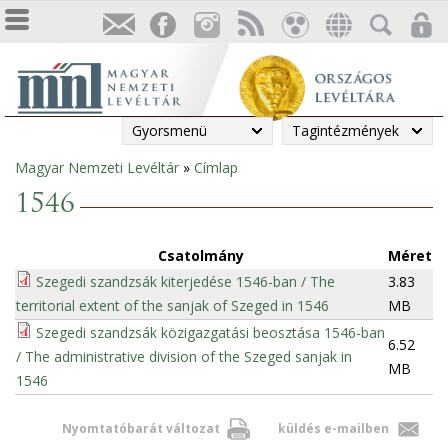
Gyorsmenü
Tagintézmények
Magyar Nemzeti Levéltár
»
Címlap
Jelenlegi
1546
hely
Csatolmány
Méret
Szegedi szandzsák kiterjedése 1546-ban / The
3.83
territorial extent of the sanjak of Szeged in 1546
MB
Szegedi szandzsák közigazgatási beosztása 1546-ban
6.52
/ The administrative division of the Szeged sanjak in
MB
1546
Nyomtatóbarát változat
küldés e-mailben