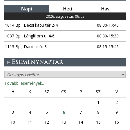
Napi
Heti
Havi
2026. augusztus 06. cs
1014 Bp., Bécsi kapu tér 2-4.
08:30-17:45
1037 Bp., Lángliliom u. 4-6.
08:30-15:30
1113 Bp., Daróczi út 3.
08:15-15:45
Eseménynaptár
További események..
H
K
SZ
CS
P
SZ
V
1
2
3
4
5
6
7
8
9
10
11
12
13
14
15
16