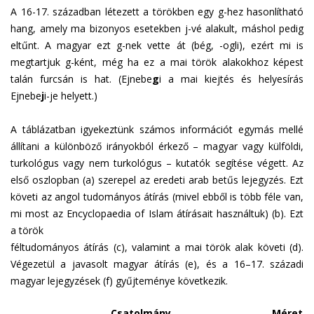
A 16-17. században létezett a törökben egy g-hez hasonlítható
hang, amely ma bizonyos esetekben j-vé alakult, máshol pedig
eltűnt. A magyar ezt g-nek vette át (bég, -ogli), ezért mi is
megtartjuk g-ként, még ha ez a mai török alakokhoz képest
talán furcsán is hat. (Ejnebe
g
i a mai kiejtés és helyesírás
Ejnebe
j
i-je helyett.)
A táblázatban igyekeztünk számos információt egymás mellé
állítani a különböző irányokból érkező – magyar vagy külföldi,
turkológus vagy nem turkológus – kutatók segítése végett. Az
első oszlopban (a) szerepel az eredeti arab betűs lejegyzés. Ezt
követi az angol tudományos átírás (mivel ebből is több féle van,
mi most az Encyclopaedia of Islam átírásait használtuk) (b). Ezt
a török
féltudományos átírás (c), valamint a mai török alak követi (d).
Végezetül a javasolt magyar átírás (e), és a 16–17. századi
magyar lejegyzések (f) gyűjteménye következik.
Csatolmány
Méret