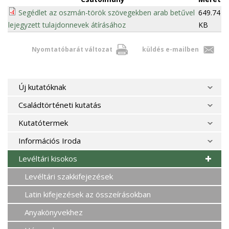
Segédlet az oszmán-török szövegekben arab betűvel
649.74
lejegyzett tulajdonnevek átírásához
KB
Nyomtatóbarát változat
küldés e-mailben
Új kutatóknak
Családtörténeti kutatás
Kutatótermek
Információs Iroda
Levéltári kisokos
Levéltári szakkifejezések
Latin kifejezések az összeírásokban
Anyakönyvekhez