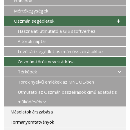
Hónapok
Mértékegységek
Oszmán segédletek
Használati útmutató a GIS szoftverhez
A török naptár
Levéltári segédlet oszmán összeírásokhoz
Oszmán-török nevek átírása
Térképek
Török nyelvű emlékek az MNL OL-ben
Útmutató az Oszmán összeírások című adatbázis
működéséhez
Másolatok árszabása
Formanyomtatványok