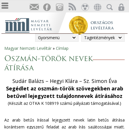
Gyorsmenü
Tagintézmények
Magyar Nemzeti Levéltár
»
Címlap
Jelenlegi
Oszmán-török nevek
hely
átírása
Sudár Balázs – Hegyi Klára – Sz. Simon Éva
Segédlet az oszmán-török szövegekben arab
betűvel lejegyzett tulajdonnevek átírásához
(Készült az OTKA K 108919 számú pályázati támogatásával.)
Az arab betűs írással lejegyzett nevek latin betűs átírása
korántsem egyszerű feladat az arab írás sajátosságai miatt.