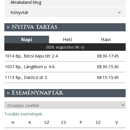
Aktakaland blog
Könyvtár
Nyitva tartás
Napi
Heti
Havi
2026. augusztus 06. cs
1014 Bp., Bécsi kapu tér 2-4.
08:30-17:45
1037 Bp., Lángliliom u. 4-6.
08:30-15:30
1113 Bp., Daróczi út 3.
08:15-15:45
Eseménynaptár
További események..
H
K
SZ
CS
P
SZ
V