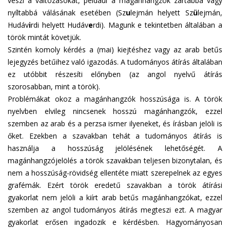
veszi a változásokat, például a magánhangzók zártabbá vagy
nyíltabbá válásának esetében (Sz
u
lejmán helyett Sz
ü
lejmán,
Hudáv
i
rdi helyett Hudáv
e
rdi). Magunk e tekintetben általában a
török mintát követjük.
Szintén komoly kérdés a (mai) kiejtéshez vagy az arab betűs
lejegyzés betűihez való igazodás. A tudományos átírás általában
ez utóbbit részesíti előnyben (az angol nyelvű átírás
szorosabban, mint a török).
Problémákat okoz a magánhangzók hosszúsága is. A török
nyelvben elvileg nincsenek hosszú magánhangzók, ezzel
szemben az arab és a perzsa ismer ilyeneket, és írásban jelöli is
őket. Ezekben a szavakban tehát a tudományos átírás is
használja a hosszúság jelölésének lehetőségét. A
magánhangzójelölés a török szavakban teljesen bizonytalan, és
nem a hosszúság-rövidség ellentéte miatt szerepelnek az egyes
grafémák. Ezért török eredetű szavakban a török átírási
gyakorlat nem jelöli a kiírt arab betűs magánhangzókat, ezzel
szemben az angol tudományos átírás megteszi ezt. A magyar
gyakorlat erősen ingadozik e kérdésben. Hagyományosan