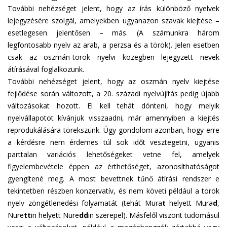
További nehézséget jelent, hogy az írás különböző nyelvek
lejegyzésére szolgál, amelyekben ugyanazon szavak kiejtése –
esetlegesen jelentősen – más. (A számunkra három
legfontosabb nyelv az arab, a perzsa és a török). Jelen esetben
csak az oszmán-török nyelvi közegben lejegyzett nevek
átírásával foglalkozunk.
További nehézséget jelent, hogy az oszmán nyelv kiejtése
fejlődése során változott, a 20. századi nyelvújítás pedig újabb
változásokat hozott. El kell tehát dönteni, hogy melyik
nyelvállapotot kívánjuk visszaadni, már amennyiben a kiejtés
reprodukálására törekszünk. Úgy gondolom azonban, hogy erre
a kérdésre nem érdemes túl sok időt vesztegetni, ugyanis
parttalan variációs lehetőségeket vetne fel, amelyek
figyelembevétele éppen az érthetőséget, azonosíthatóságot
gyengítené meg. A most bevettnek tűnő átírási rendszer e
tekintetben részben konzervatív, és nem követi például a török
nyelv zöngétlenedési folyamatát (tehát Mura
t
helyett Mura
d
,
Nure
tt
in helyett Nure
dd
in szerepel). Másfelől viszont tudomásul