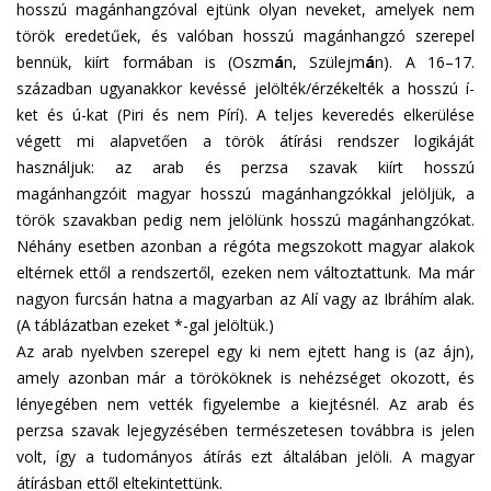
hosszú magánhangzóval ejtünk olyan neveket, amelyek nem
török eredetűek, és valóban hosszú magánhangzó szerepel
bennük, kiírt formában is (Oszm
á
n, Szülejm
á
n). A 16–17.
században ugyanakkor kevéssé jelölték/érzékelték a hosszú í-
ket és ú-kat (Piri és nem Pírí). A teljes keveredés elkerülése
végett mi alapvetően a török átírási rendszer logikáját
használjuk: az arab és perzsa szavak kiírt hosszú
magánhangzóit magyar hosszú magánhangzókkal jelöljük, a
török szavakban pedig nem jelölünk hosszú magánhangzókat.
Néhány esetben azonban a régóta megszokott magyar alakok
eltérnek ettől a rendszertől, ezeken nem változtattunk. Ma már
nagyon furcsán hatna a magyarban az Alí vagy az Ibráhím alak.
(A táblázatban ezeket *-gal jelöltük.)
Az arab nyelvben szerepel egy ki nem ejtett hang is (az ájn),
amely azonban már a törököknek is nehézséget okozott, és
lényegében nem vették figyelembe a kiejtésnél. Az arab és
perzsa szavak lejegyzésében természetesen továbbra is jelen
volt, így a tudományos átírás ezt általában jelöli. A magyar
átírásban ettől eltekintettünk.