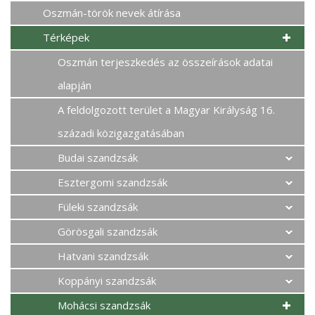
Oszmán-török nevek átírása
Térképek
Oszmán terjeszkedés az összeírások adatai
alapján
A feldolgozott terület a Magyar Királyság 16.
századi közigazgatásában
Budai szandzsák
Esztergomi szandzsák
Füleki szandzsák
Görösgali szandzsák
Hatvani szandzsák
Koppányi szandzsák
Mohácsi szandzsák