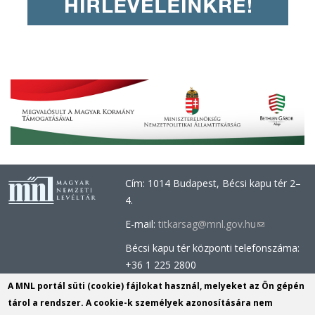
Cím: 1014 Budapest, Bécsi kapu tér 2–
4.
E-mail:
titkarsag@mnl.gov.hu
(link
sends
Bécsi kapu tér központi telefonszáma:
e-
+36 1 225 2800
mail)
Óbudai épület központi telefonszáma:
A MNL portál süti (cookie) fájlokat használ, melyeket az Ön gépén
+36 1 437 0660
tárol a rendszer. A cookie-k személyek azonosítására nem