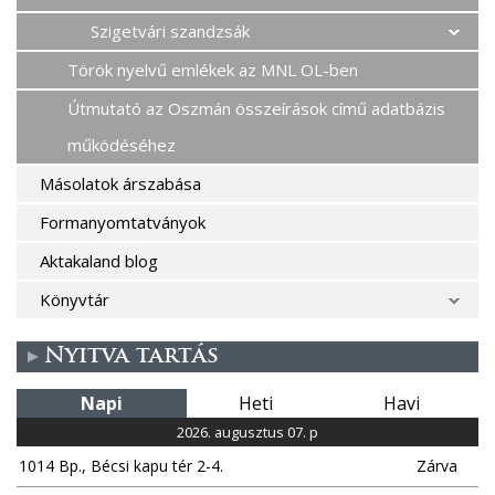
Szigetvári szandzsák
Török nyelvű emlékek az MNL OL-ben
Útmutató az Oszmán összeírások című adatbázis
működéséhez
Másolatok árszabása
Formanyomtatványok
Aktakaland blog
Könyvtár
Nyitva tartás
Napi
Heti
Havi
2026. augusztus 07. p
1014 Bp., Bécsi kapu tér 2-4.
Zárva