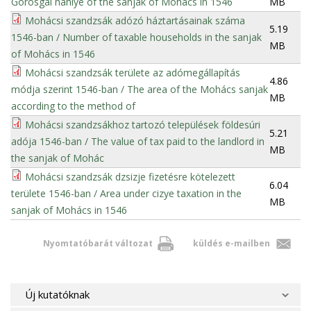
Görösgal nahiye of the sanjak of Mohács in 1546
MB
Mohácsi szandzsák adózó háztartásainak száma
5.19
1546-ban / Number of taxable households in the sanjak
MB
of Mohács in 1546
Mohácsi szandzsák területe az adómegállapítás
4.86
módja szerint 1546-ban / The area of the Mohács sanjak
MB
according to the method of
Mohácsi szandzsákhoz tartozó települések földesúri
5.21
adója 1546-ban / The value of tax paid to the landlord in
MB
the sanjak of Mohác
Mohácsi szandzsák dzsizje fizetésre kötelezett
6.04
területe 1546-ban / Area under cizye taxation in the
MB
sanjak of Mohács in 1546
Nyomtatóbarát változat
küldés e-mailben
Új kutatóknak