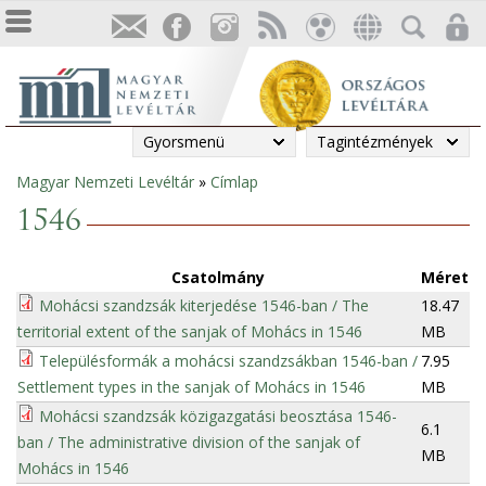
Gyorsmenü
Tagintézmények
Magyar Nemzeti Levéltár
»
Címlap
Jelenlegi
1546
hely
Csatolmány
Méret
Mohácsi szandzsák kiterjedése 1546-ban / The
18.47
territorial extent of the sanjak of Mohács in 1546
MB
Településformák a mohácsi szandzsákban 1546-ban /
7.95
Settlement types in the sanjak of Mohács in 1546
MB
Mohácsi szandzsák közigazgatási beosztása 1546-
6.1
ban / The administrative division of the sanjak of
MB
Mohács in 1546