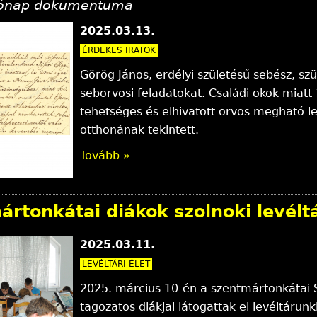
hónap dokumentuma
2025.03.13.
ÉRDEKES IRATOK
Görög János, erdélyi születésű sebész, szül
seborvosi feladatokat. Családi okok miatt
tehetséges és elhivatott orvos megható le
otthonának tekintett.
Tovább »
rtonkátai diákok szolnoki levélt
2025.03.11.
LEVÉLTÁRI ÉLET
2025. március 10-én a szentmártonkátai Sz
tagozatos diákjai látogattak el levéltárun