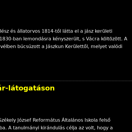
ész és állatorvos 1814-től látta el a jász kerületi
 1830-ban lemondásra kényszerült, s Vácra költözött. A
vélben búcsúzott a Jászkun Kerülettől, melyet valódi
ár-látogatáson
ékely József Református Általános Iskola felső
kba. A tanulmányi kirándulás célja az volt, hogy a