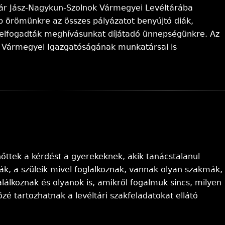
ár Jász-Nagykun-Szolnok Vármegyei Levéltárába
bb örömünkre az összes pályázatot benyújtó diák,
 is elfogadták meghívásunkat díjátadó ünnepségünkre. Az
 Vármegyei Igazgatóságának munkatársai is
elnőttek a kérdést a gyerekeknek, akik tanácstalanul
ják, a szüleik mivel foglalkoznak, vannak olyan szakmák,
álkoznak és olyanok is, amikről fogalmuk sincs, milyen
é tartozhatnak a levéltári szakfeladatokat ellátó