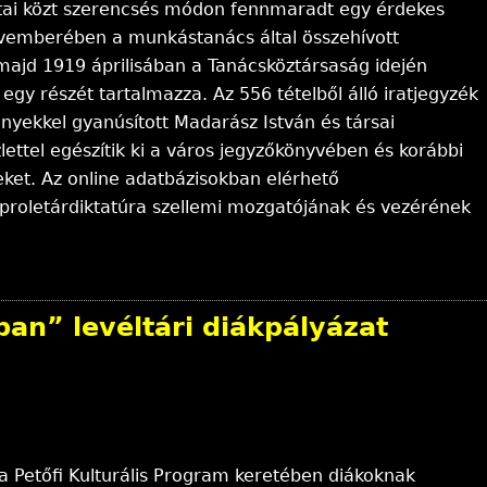
tai közt szerencsés módon fennmaradt egy érdekes
ovemberében a munkástanács által összehívott
majd 1919 áprilisában a Tanácsköztársaság idején
gy részét tartalmazza. Az 556 tételből álló iratjegyzék
nyekkel gyanúsított Madarász István és társai
ettel egészítik ki a város jegyzőkönyvében és korábbi
ket. Az online adatbázisokban elérhető
i proletárdiktatúra szellemi mozgatójának és vezérének
an” levéltári diákpályázat
 Petőfi Kulturális Program keretében diákoknak