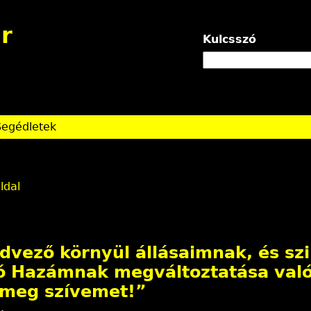
Jump to navigation
r
Kulcsszó
Segédletek
ldal
edvező környül állásaimnak, és sz
jó Hazámnak megváltoztatása val
 meg szívemet!”