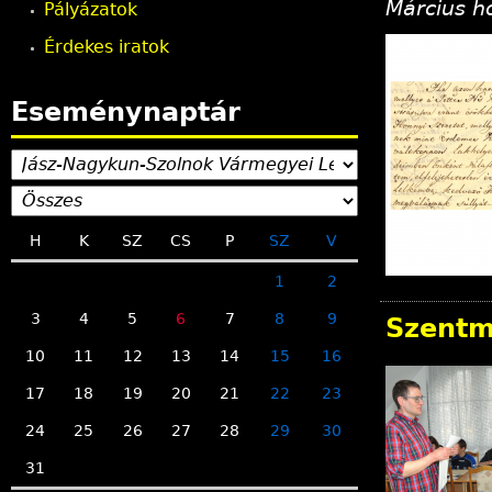
Március 
Pályázatok
n
Érdekes iratok
l
Eseménynaptár
e
g
H
K
SZ
CS
P
SZ
V
i
1
2
h
3
4
5
6
7
8
9
Szentmá
e
10
11
12
13
14
15
16
17
18
19
20
21
22
23
l
24
25
26
27
28
29
30
y
31