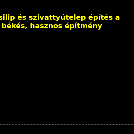
ilip és szivattyútelep építés a
gy békés, hasznos építmény