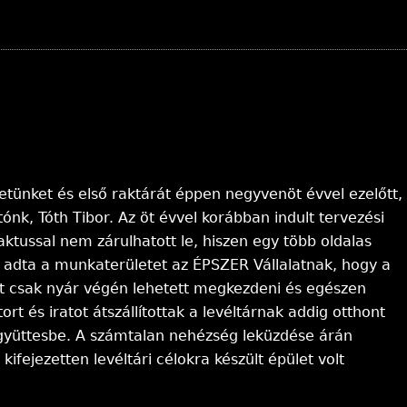
letünket és első raktárát éppen negyvenöt évvel ezelőtt,
tónk, Tóth Tibor. Az öt évvel korábban indult tervezési
aktussal nem zárulhatott le, hiszen egy több oldalas
s adta a munkaterületet az ÉPSZER Vállalatnak, hogy a
st csak nyár végén lehetett megkezdeni és egészen
rt és iratot átszállítottak a levéltárnak addig otthont
együttesbe. A számtalan nehézség leküzdése árán
ifejezetten levéltári célokra készült épület volt