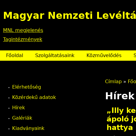
Magyar Nemzeti Levéltá
MNL megjelenés
Tagintézmények
Főoldal
Szolgáltatásaink
Közművelődés
Címlap
»
Főo
Elérhetőség
J
Hírek
Közérdekű adatok
e
Hírek
„Illy k
l
ápoló 
Galériák
hattya
Kiadványaink
e