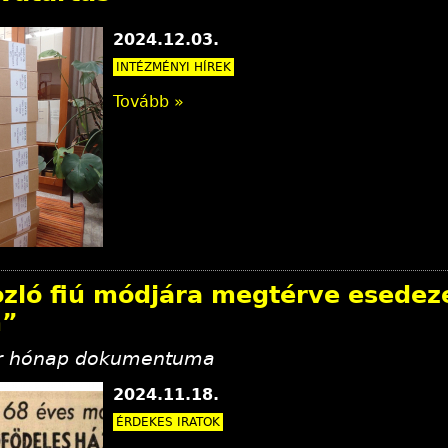
2024.12.03.
INTÉZMÉNYI HÍREK
Tovább »
ozló fiú módjára megtérve esede
m”
 hónap dokumentuma
2024.11.18.
ÉRDEKES IRATOK