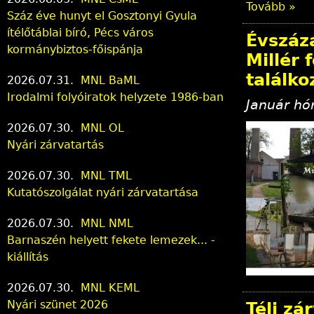
Tovább »
Száz éve hunyt el Gosztonyi Gyula
ítélőtáblai bíró, Pécs város
Évszáza
kormánybiztos-főispánja
Millér 
találko
2026.07.31.
MNL BaML
Irodalmi folyóiratok helyzete 1986-ban
Január h
2026.07.30.
MNL OL
Nyári zárvatartás
2026.07.30.
MNL TML
Kutatószolgálat nyári zárvatartása
2026.07.30.
MNL NML
Barnaszén helyett fekete lemezek... -
kiállítás
2026.07.30.
MNL KEML
Nyári szünet 2026
Téli zá