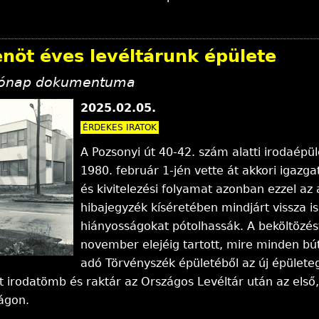
nöt éves levéltárunk épülete
hónap dokumentuma
2025.02.05.
ÉRDEKES IRATOK
A Pozsonyi út 40-42. szám alatti irodaépü
1980. február 1-jén vette át akkori igazga
és kivitelezési folyamat azonban ezzel az 
hibajegyzék kíséretében mindjárt vissza i
hiányosságokat pótolhassák. A beköltözé
november elejéig tartott, mire minden búto
adó Törvényszék épületéből az új épület
t irodatömb és raktár az Országos Levéltár után az első, k
ágon.