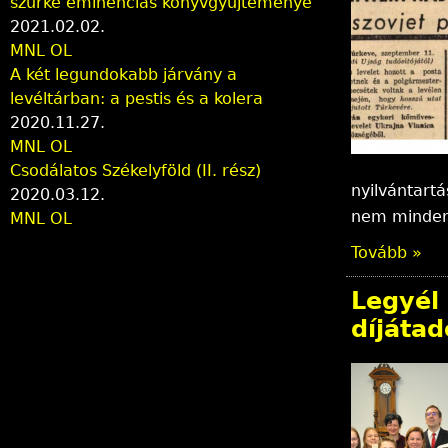
szürke eminenciás könyvgyűjteménye
2021.02.02.
MNL OL
A két legundokabb járvány a
levéltárban: a pestis és a kolera
2020.11.27.
MNL OL
Csodálatos Székelyföld (II. rész)
nyilvántartá
2020.03.12.
nem mindenn
MNL OL
Tovább »
Legyél
díjáta