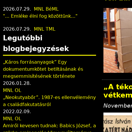
2026.07.29.
MNL BéML
"... Emléke élni fog közöttünk..."
2026.07.29.
MNL TML
Legutóbbi
blogbejegyzések
„Káros forrásanyagok” Egy
dokumentumkötet betiltásának és
megsemmisítésének története
2026.01.28.
„A ték
MNL OL
vétke
„Neokutyabőr”. 1987-es ellenvélemény
a családfakutatásról
November
2022.02.09.
MNL OL
Amiről kevesen tudnak: Babics József, a