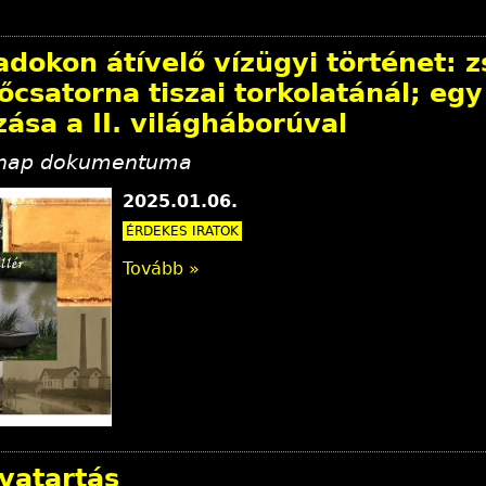
dokon átívelő vízügyi történet: zs
főcsatorna tiszai torkolatánál; e
zása a II. világháborúval
ónap dokumentuma
2025.01.06.
ÉRDEKES IRATOK
Tovább »
rvatartás