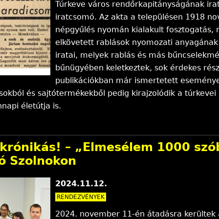
Túrkeve város rendőrkapitányságának ira
iratcsomó. Az akta a településen 1918 n
népgyűlés nyomán kialakult fosztogatás, 
elkövetett rablások nyomozati anyagának e
iratai, melyek rablás és más bűncselekmé
bűnügyében keletkeztek, sok érdekes részl
publikációkban már ismertetett eseménye
sokból és sajtótermékekből pedig kirajzolódik a túrkeve
api életútja is.
 krónikás! – „Elmesélem 1000 szób
dó Szolnokon
2024.11.12.
RENDEZVÉNYEK
2024. november 11-én átadásra kerültek a