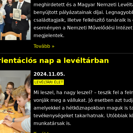
meghirdetett és a Magyar Nemzeti Levélt
benyújtott pályázatainak díjai. Legnagyo
családtagjaik, illetve felkészítő tanáraik
eseményen a Nemzeti Művelődési Intézet
megjelentek.
Tovább »
ientációs nap a levéltárban
2024.11.05.
LEVÉLTÁRI ÉLET
Mi leszel, ha nagy leszel? – teszik fel a f
vonják meg a vállukat. Jó esetben azt tud
amelyekkel a hétköznapokban maguk is tal
tevékenységeket takarhatnak. Utóbbiak köz
munkatársak is.