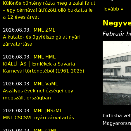
Különös bűntény rázta meg a zalai falut
Tovább »
– egy cérnával átfűzött olló buktatta le
a 12 éves árvát
Negyve
2026.08.03.
MNL ZML
Február 
A kutató- és ügyfélszolgálat nyári
zárvatartása
2026.08.03.
MNL HML
KIÁLLÍTÁS │ Emlékek a Savaria
Karnevál történetéből (1961-2025)
2026.08.03.
MNL VaML
Aszályos évek nehézségei egy
megszállt országban
2026.08.03.
MNL JNSzML
birtokba vet
MNL CSCSVL nyári zárvatartás
Magyarorsz
2026.08.03.
MNL CsML