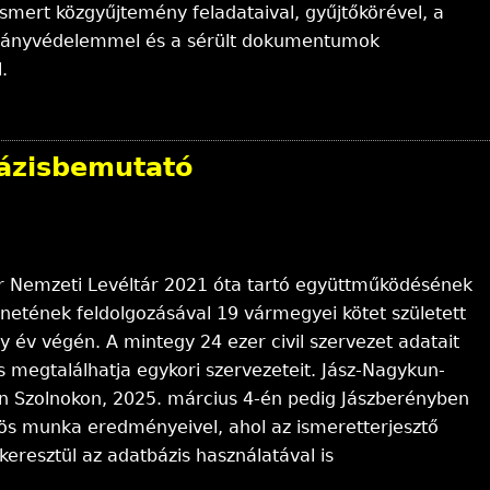
mert közgyűjtemény feladataival, gyűjtőkörével, a
lományvédelemmel és a sérült dokumentumok
.
bázisbemutató
r Nemzeti Levéltár 2021 óta tartó együttműködésének
énetének feldolgozásával 19 vármegyei kötet született
ly év végén. A mintegy 24 ezer civil szervezet adatait
 megtalálhatja egykori szervezeteit. Jász-Nagykun-
 Szolnokon, 2025. március 4-én pedig Jászberényben
s munka eredményeivel, ahol az ismeretterjesztő
keresztül az adatbázis használatával is