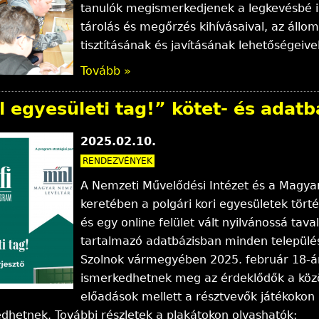
tanulók megismerkedjenek a legkevésbé is
tárolás és megőrzés kihívásaival, az ál
tisztításának és javításának lehetőségeivel
Tovább »
 egyesületi tag!” kötet- és adat
2025.02.10.
RENDEZVÉNYEK
A Nemzeti Művelődési Intézet és a Magya
keretében a polgári kori egyesületek tört
és egy online felület vált nyilvánossá tava
tartalmazó adatbázisban minden település
Szolnok vármegyében 2025. február 18-án
ismerkedhetnek meg az érdeklődők a közö
előadások mellett a résztvevők játékokon 
hetnek. További részletek a plakátokon olvashatók: