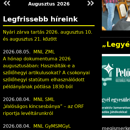
Augusztus 2026
Legfrissebb híreink
Nyári zárva tartás 2026. augusztus 10.
és augusztus 21. között
„Legyél
2026.08.05.
MNL ZML
A hónap dokumentuma 2026
augusztusában: Használták-e a
szőlőhegyi artikulusokat? A csokonyai
szőlőhegyi statútum elhasználódott
példányának pótlása 1830-ból
2026.08.04.
MNL SML
„Valóságos kincsesbánya” – az ORF
riportja levéltárunkról
2026.08.04.
MNL GyMSMGyL
megismerked