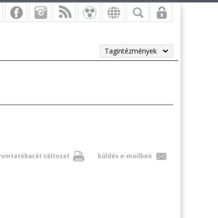
Tagintézmények
omtatóbarát változat
küldés e-mailben