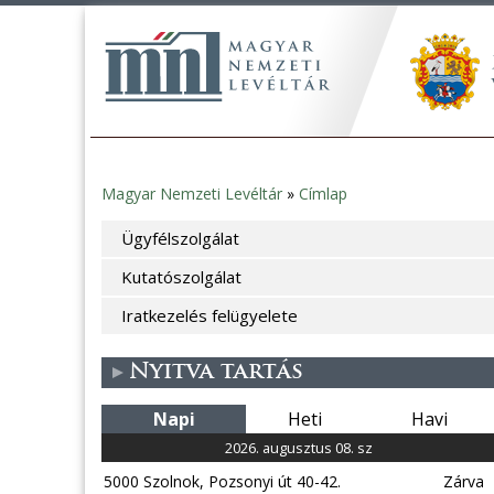
Magyar Nemzeti Levéltár
»
Címlap
Jelenlegi
Ügyfélszolgálat
hely
Kutatószolgálat
Iratkezelés felügyelete
Nyitva tartás
Napi
Heti
Havi
2026. augusztus 08. sz
5000 Szolnok, Pozsonyi út 40-42.
Zárva