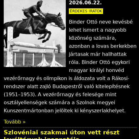
2026.06.22.
ÉRDEKES IRATOK
Binder Ottó neve kevésbé
lehet ismert a nagyobb
közönség számára,
azonban a lovas berkekben
jártasak már hallhattak
róla. Binder Ottó egykori
magyar királyi honvéd
vezérőrnagy és olimpikon is áldozata volt a Rákosi-
rendszer alatt zajló Budapestről való kitelepítésnek
(1951–1953). A vezérőrnagy és felesége mint
osztályellenségek számára a Szolnok megyei
Kunszentmártonban jelöltek ki kényszerlakhelyet.
Tovább »
Szlovéniai szakmai úton vett részt