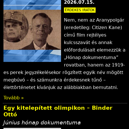
2026.07.15.
ÉRDEKES IRATOK
Nem, nem az Aranypolgár
(eredetileg: Citizen Kane)
című film rejtélyes
kulcsszavát és annak
előfordulásait elemezzük a
„Hónap dokumentuma”
rovatban, hanem az 1919-
es perek jegyzékelésekor rögzített egyik név mögött
megbúvó – és számunkra érdekesnek tűnő –
élettörténetet kívánjuk az alábbiakban bemutatni.
Tovább »
Egy kitelepített olimpikon – Binder
Ottó
Június hónap dokumentuma