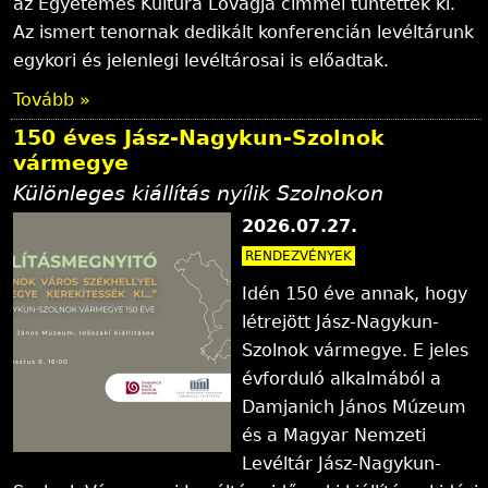
az Egyetemes Kultúra Lovagja címmel tüntették ki.
Az ismert tenornak dedikált konferencián levéltárunk
egykori és jelenlegi levéltárosai is előadtak.
Tovább »
150 éves Jász-Nagykun-Szolnok
vármegye
Különleges kiállítás nyílik Szolnokon
2026.07.27.
RENDEZVÉNYEK
Idén 150 éve annak, hogy
létrejött Jász-Nagykun-
Szolnok vármegye. E jeles
évforduló alkalmából a
Damjanich János Múzeum
és a Magyar Nemzeti
Levéltár Jász-Nagykun-