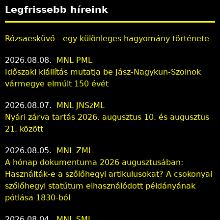
Legfrissebb híreink
Rózsaesküvő - egy különleges hagyomány története
2026.08.08.
MNL PML
Időszaki kiállítás mutatja be Jász-Nagykun-Szolnok
vármegye elmúlt 150 évét
2026.08.07.
MNL JNSzML
Nyári zárva tartás 2026. augusztus 10. és augusztus
21. között
2026.08.05.
MNL ZML
A hónap dokumentuma 2026 augusztusában:
Használták-e a szőlőhegyi artikulusokat? A csokonyai
szőlőhegyi statútum elhasználódott példányának
pótlása 1830-ból
2026.08.04.
MNL SML