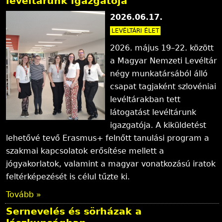
levéltárunk igazgatója
2026.06.17.
LEVÉLTÁRI ÉLET
2026. május 19–22. között
a Magyar Nemzeti Levéltár
négy munkatársából álló
csapat tagjaként szlovéniai
levéltárakban tett
látogatást levéltárunk
igazgatója. A kiküldetést
lehetővé tevő Erasmus+ felnőtt tanulási program a
szakmai kapcsolatok erősítése mellett a
jógyakorlatok, valamint a magyar vonatkozású iratok
feltérképezését is célul tűzte ki.
Tovább »
Sernevelés és sörházak a