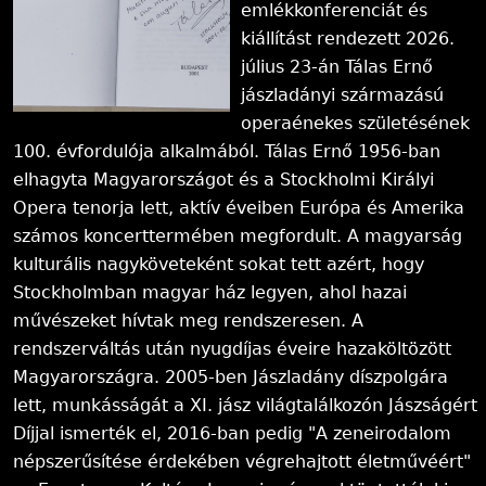
emlékkonferenciát és
kiállítást rendezett 2026.
július 23-án Tálas Ernő
jászladányi származású
operaénekes születésének
100. évfordulója alkalmából. Tálas Ernő 1956-ban
elhagyta Magyarországot és a Stockholmi Királyi
Opera tenorja lett, aktív éveiben Európa és Amerika
számos koncerttermében megfordult. A magyarság
kulturális nagyköveteként sokat tett azért, hogy
Stockholmban magyar ház legyen, ahol hazai
művészeket hívtak meg rendszeresen. A
rendszerváltás után nyugdíjas éveire hazaköltözött
Magyarországra. 2005-ben Jászladány díszpolgára
lett, munkásságát a XI. jász világtalálkozón Jászságért
Díjjal ismerték el, 2016-ban pedig "A zeneirodalom
népszerűsítése érdekében végrehajtott életművéért"