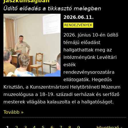
Jászkunságban
Üdítő előadás a tikkasztó melegben
2026.06.11.
RENDEZVÉNYEK
2026. június 10-én üdítő
témájú előadást
hallgathattak meg az
intézményünk Levéltári
esték
rendezvénysorozatára
ellátogatók. Hegedűs
Krisztián, a Kunszentmártoni Helytörténeti Múzeum
muzeológusa a 18–19. századi serházak és serfőző
mesterek világába kalauzolta el a hallgatóságot.
Tovább »
1
2
3
4
5
6
7
8
9
…
következő ›