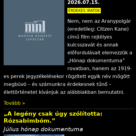
2026.07.15.
ÉRDEKES IRATOK
Nem, nem az Aranypolgár
(eredetileg: Citizen Kane)
című film rejtélyes
kulcsszavát és annak
előfordulásait elemezzük a
„Hónap dokumentuma”
rovatban, hanem az 1919-
es perek jegyzékelésekor rögzített egyik név mögött
megbúvó – és számunkra érdekesnek tűnő –
élettörténetet kívánjuk az alábbiakban bemutatni.
Tovább »
„A legény csak úgy szólította:
Rózsabimbóm.”
Július hónap dokumentuma