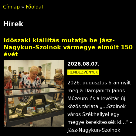
Címlap
»
Főoldal
J
Hírek
e
l
Időszaki kiállítás mutatja be Jász-
Nagykun-Szolnok vármegye elmúlt 150
e
évét
n
2026.08.07.
l
RENDEZVÉNYEK
e
2026. augusztus 6-án nyílt
meg a Damjanich János
g
Múzeum és a levéltár új
i
közös tárlata „…Szolnok
város Székhellyel egy
h
megye kerekítessék ki…” –
e
Jász-Nagykun-Szolnok