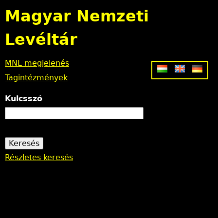
Jump to navigation
Magyar Nemzeti
Levéltár
MNL megjelenés
Tagintézmények
Kulcsszó
Részletes keresés