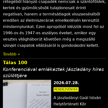
rétegéből hiányzó csapadék nemcsak a szántóföldek,
kertek és gyümölcsösök tulajdonosait érinti
negatívan, hanem a termésátlagok visszaeséséből
eredően az élelmiszerárak emelkedésén keresztül
mindannyiunkat. Ezen apropóból idézzük most fel az
1946-os és 1947-es aszályos éveket, amikor egy
vesztes világháborút követően még a megszálló
szovjet csapatok ellátásáról is gondoskodni kellett.
Tovább »
Tálas 100
Konferenciával emlékeztek Jászladány híres
szülöttjére
2026.07.28.
RENDEZVÉNYEK
A jászladányi Gaál István
Helytörténeti Kör