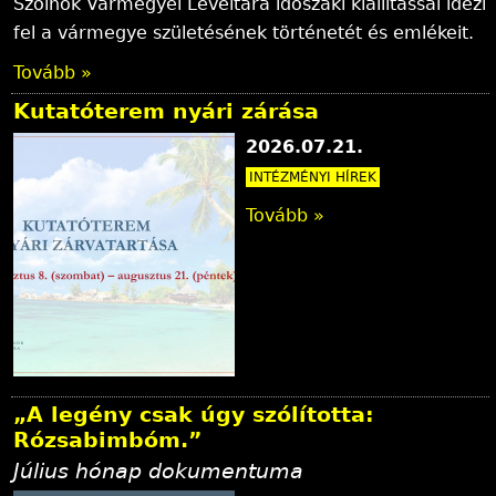
Szolnok Vármegyei Levéltára időszaki kiállítással idézi
fel a vármegye születésének történetét és emlékeit.
Tovább »
Kutatóterem nyári zárása
2026.07.21.
INTÉZMÉNYI HÍREK
Tovább »
„A legény csak úgy szólította:
Rózsabimbóm.”
Július hónap dokumentuma