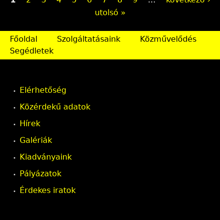
O
utolsó »
l
d
Főoldal
Szolgáltatásaink
Közművelődés
Segédletek
a
l
Elérhetőség
a
Közérdekű adatok
k
Hírek
Galériák
Kiadványaink
Pályázatok
Érdekes iratok