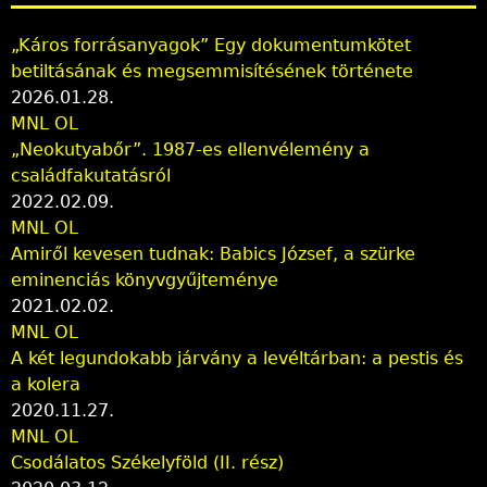
„Káros forrásanyagok” Egy dokumentumkötet
betiltásának és megsemmisítésének története
2026.01.28.
MNL OL
„Neokutyabőr”. 1987-es ellenvélemény a
családfakutatásról
2022.02.09.
MNL OL
Amiről kevesen tudnak: Babics József, a szürke
eminenciás könyvgyűjteménye
2021.02.02.
MNL OL
A két legundokabb járvány a levéltárban: a pestis és
a kolera
2020.11.27.
MNL OL
Csodálatos Székelyföld (II. rész)