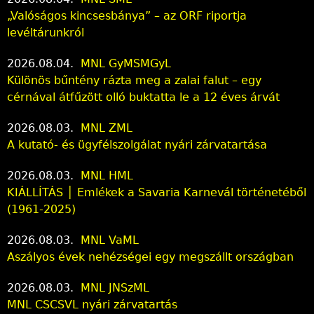
„Valóságos kincsesbánya” – az ORF riportja
levéltárunkról
2026.08.04.
MNL GyMSMGyL
Különös bűntény rázta meg a zalai falut – egy
cérnával átfűzött olló buktatta le a 12 éves árvát
2026.08.03.
MNL ZML
A kutató- és ügyfélszolgálat nyári zárvatartása
2026.08.03.
MNL HML
KIÁLLÍTÁS │ Emlékek a Savaria Karnevál történetéből
(1961-2025)
2026.08.03.
MNL VaML
Aszályos évek nehézségei egy megszállt országban
2026.08.03.
MNL JNSzML
MNL CSCSVL nyári zárvatartás