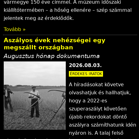
vármegye 150 éve címmel. A múzeum időszaki
l
kiállítótermében – a hőség ellenére – szép számmal
y
jelentek meg az érdeklődők.
Tovább »
Aszályos évek nehézségei egy
megszállt országban
Augusztus hónap dokumentuma
2026.08.03.
ÉRDEKES IRATOK
A híradásokat követve
olvashatjuk és hallhatjuk,
hogy a 2022-es
szuperaszályt követően
újabb rekordokat döntő
aszályra számíthatunk idén
nyáron is. A talaj felső