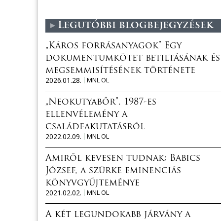
Legutóbbi blogbejegyzések
„Káros forrásanyagok” Egy
dokumentumkötet betiltásának és
megsemmisítésének története
2026.01.28.
MNL OL
„Neokutyabőr”. 1987-es
ellenvélemény a
családfakutatásról
2022.02.09.
MNL OL
Amiről kevesen tudnak: Babics
József, a szürke eminenciás
könyvgyűjteménye
2021.02.02.
MNL OL
A két legundokabb járvány a