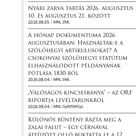
Nyári zárva tartás 2026. augusztus
10. és augusztus 21. között
2026.08.05.
MNL ZML
A hónap dokumentuma 2026
augusztusában: Használták-e a
szőlőhegyi artikulusokat? A
csokonyai szőlőhegyi statútum
elhasználódott példányának
pótlása 1830-ból
2026.08.04.
MNL SML
„Valóságos kincsesbánya” – az ORF
riportja levéltárunkról
2026.08.04.
MNL GyMSMGyL
Különös bűntény rázta meg a
zalai falut – egy cérnával
átfűzött olló buktatta le a 12