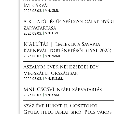
éves árvát
2026.08.03.
MNL ZML
A kutató- és ügyfélszolgálat nyári
zárvatartása
2026.08.03.
MNL HML
KIÁLLÍTÁS │ Emlékek a Savaria
Karnevál történetéből (1961-2025)
2026.08.03.
MNL VaML
Aszályos évek nehézségei egy
megszállt országban
2026.08.03.
MNL JNSzML
MNL CSCSVL nyári zárvatartás
2026.08.03.
MNL CsML
Száz éve hunyt el Gosztonyi
Gyula ítélőtáblai bíró, Pécs város