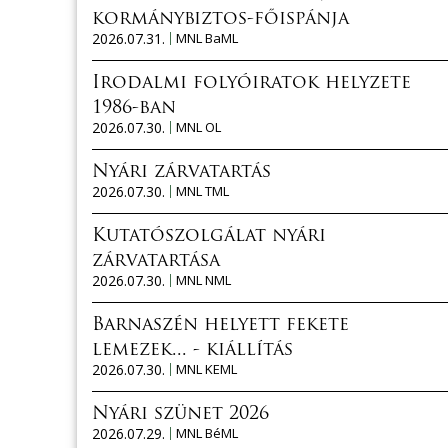
kormánybiztos-főispánja
2026.07.31.
MNL BaML
Irodalmi folyóiratok helyzete
1986-ban
2026.07.30.
MNL OL
Nyári zárvatartás
2026.07.30.
MNL TML
Kutatószolgálat nyári
zárvatartása
2026.07.30.
MNL NML
Barnaszén helyett fekete
lemezek... - kiállítás
2026.07.30.
MNL KEML
Nyári szünet 2026
2026.07.29.
MNL BéML