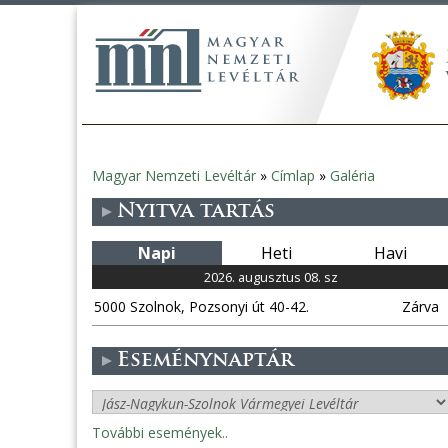
Magyar Nemzeti Levéltár
»
Címlap
»
Galéria
Jelenlegi
Nyitva tartás
hely
Napi
Heti
Havi
2026. augusztus 08. sz
5000 Szolnok, Pozsonyi út 40-42.
Zárva
Eseménynaptár
További események..