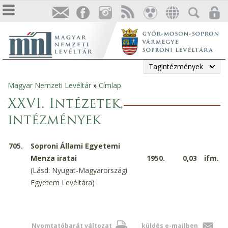
Tagintézmények
Magyar Nemzeti Levéltár
»
Címlap
Jelenlegi
XXVI. Intézetek,
hely
intézmények
705.
Soproni Állami Egyetemi
Menza iratai
1950.
0,03
ifm.
(Lásd: Nyugat-Magyarországi
Egyetem Levéltára)
Nyomtatóbarát változat
küldés e-mailben