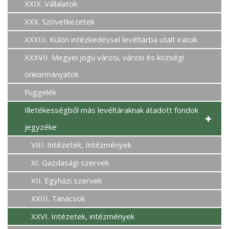
XXIX. Vállalatok
XXX. Szövetkezetek
XXXIII. Külön intézkedéssel levéltárba utalt iratok
XXXVII. Megyei jogú városi, városi és községi
önkormányatok
Függelék
Illetékességből más levéltáraknak átadott fondok
jegyzéke
VIII. Intézetek, Intézmények
XI. Gazdasági szervek
XII. Egyházi szervek
XXIII. Tanácsok
XXVI. Intézetek, intézmények