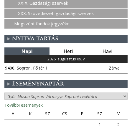
XXIX. Gazdasági szervek
XXX. Szövetkezeti gazdasági szervek
Megszűnt fondok jegyzéke
Nyitva tartás
Napi
Heti
Havi
2026. augusztus 09. v
9400, Sopron, Fő tér 1
Zárva
Eseménynaptár
További események..
H
K
SZ
CS
P
SZ
V
1
2