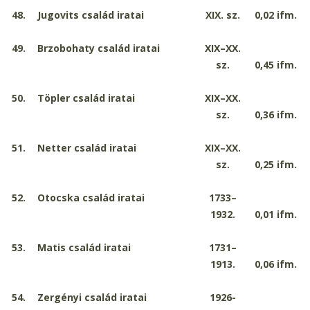
48.
Jugovits család iratai
XIX. sz.
0,02
ifm.
49.
Brzobohaty család iratai
XIX–XX.
sz.
0,45
ifm.
50.
Töpler család iratai
XIX–XX.
sz.
0,36
ifm.
51.
Netter család iratai
XIX–XX.
sz.
0,25
ifm.
52.
Otocska család iratai
1733–
1932.
0,01
ifm.
53.
Matis család iratai
1731–
1913.
0,06
ifm.
54.
Zergényi család iratai
1926-