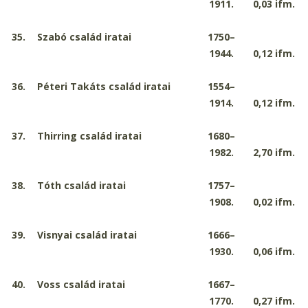
1911.
0,03
ifm.
35.
Szabó család iratai
1750–
1944.
0,12
ifm.
36.
Péteri Takáts család iratai
1554–
1914.
0,12
ifm.
37.
Thirring család iratai
1680–
1982.
2,70
ifm.
38.
Tóth család iratai
1757–
1908.
0,02
ifm.
39.
Visnyai család iratai
1666–
1930.
0,06
ifm.
40.
Voss család iratai
1667–
1770.
0,27
ifm.