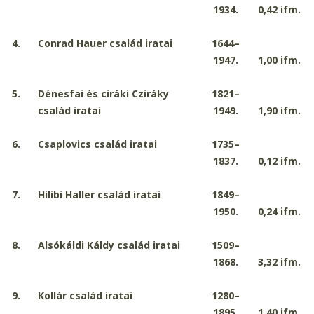
1934.
0,42
ifm.
4.
Conrad Hauer család iratai
1644–
1947.
1,00
ifm.
5.
Dénesfai és ciráki Cziráky
1821–
család iratai
1949.
1,90
ifm.
6.
Csaplovics család iratai
1735–
1837.
0,12
ifm.
7.
Hilibi Haller család iratai
1849–
1950.
0,24
ifm.
8.
Alsókáldi Káldy család iratai
1509–
1868.
3,32
ifm.
9.
Kollár család iratai
1280–
1895.
1,40
ifm.