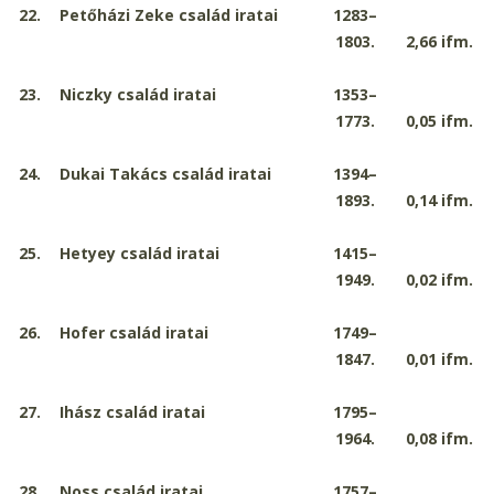
22.
Petőházi Zeke család iratai
1283–
1803.
2,66
ifm.
23.
Niczky család iratai
1353–
1773.
0,05
ifm.
24.
Dukai Takács család iratai
1394–
1893.
0,14
ifm.
25.
Hetyey család iratai
1415–
1949.
0,02
ifm.
26.
Hofer család iratai
1749–
1847.
0,01
ifm.
27.
Ihász család iratai
1795–
1964.
0,08
ifm.
28.
Noss család iratai
1757–