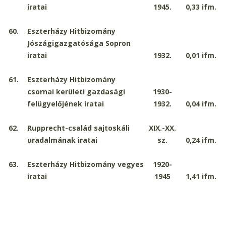
iratai
1945.
0,33
ifm.
60.
Eszterházy Hitbizomány
Jószágigazgatósága Sopron
iratai
1932.
0,01
ifm.
61.
Eszterházy Hitbizomány
csornai kerületi gazdasági
1930-
felügyelőjének iratai
1932.
0,04
ifm.
62.
Rupprecht-család sajtoskáli
XIX.-XX.
uradalmának iratai
sz.
0,24
ifm.
63.
Eszterházy Hitbizomány vegyes
1920-
iratai
1945
1,41
ifm.