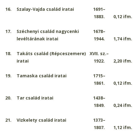
16.
Szalay
-
Vajda család iratai
1691–
1883.
0,12
ifm.
17.
Széchenyi család nagycenki
1678–
levéltárának iratai
1944.
1,74
ifm.
18.
Takáts család (Répceszemere)
XVII. sz.–
iratai
1922.
2,20
ifm.
19.
Tamaska család iratai
1715–
1861.
0,12
ifm.
20.
Tar család iratai
1438–
1849.
0,24
ifm.
21.
Vizkelety család iratai
1373–
1807.
1,12
ifm.