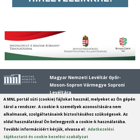
Magyar Nemzeti Levéltár Győr-
Moson-Sopron Vármegye Soproni
Levéltára
A MNL portál süti (cookie) fájlokat használ, melyeket az Ön gépén
Cím
: 9400 Sopron Fő tér 1
tárol a rendszer. A cookie-k személyek azonosítására nem
Postacím:
9401 Sopron pf: 82
alkalmasak, szolgáltatásaink biztosításához szükségesek. Az
oldal használatával Ön beleegyezik a cookie-k használatába.
Telefon
: +36 (99) 312-198
További információért kérjük, olvassa el:
Adatkezelési
E-mail
:
info.sopron@mnl.gov.hu
(link
tájékoztató és cookie kezelési szabályzat