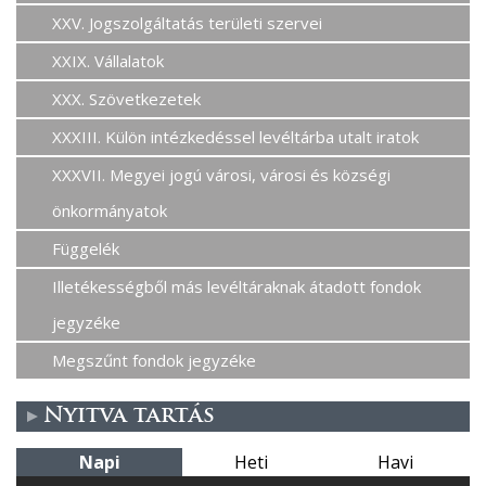
XXV. Jogszolgáltatás területi szervei
XXIX. Vállalatok
XXX. Szövetkezetek
XXXIII. Külön intézkedéssel levéltárba utalt iratok
XXXVII. Megyei jogú városi, városi és községi
önkormányatok
Függelék
Illetékességből más levéltáraknak átadott fondok
jegyzéke
Megszűnt fondok jegyzéke
Nyitva tartás
Napi
Heti
Havi