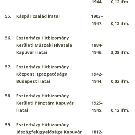
1944.
0,12
ifm.
55.
Káspár család iratai
1903–
1947.
0,12
ifm.
56.
Eszterházy Hitbizomány
Kerületi Műszaki Hivatala
1884-
Kapuvár iratai
1946.
3,28
ifm.
57.
Eszterházy Hitbizomány
Központi Igazgatósága
1942-
Budapest iratai
1944.
0,02
ifm.
58.
Eszterházy Hitbizomány
Kerületi Pénztára Kapuvár
1925-
iratai
1945.
0,12
ifm.
59.
Eszterházy Hitbizomány
Jószágfelügyelősége Kapuvár
1812-