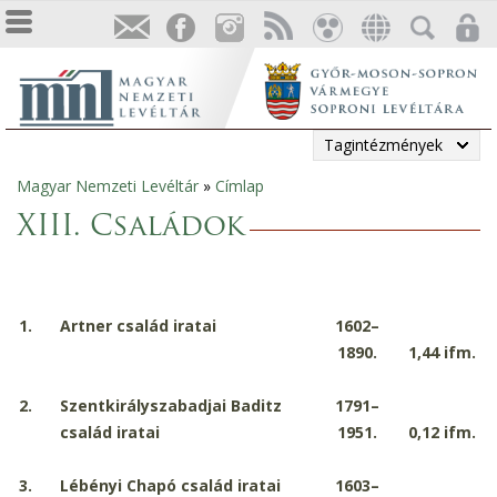
Tagintézmények
Magyar Nemzeti Levéltár
»
Címlap
Jelenlegi
XIII. Családok
hely
1.
Artner család iratai
1602–
1890.
1,44
ifm.
2.
Szentkirályszabadjai Baditz
1791–
család iratai
1951.
0,12
ifm.
3.
Lébényi Chapó család iratai
1603–