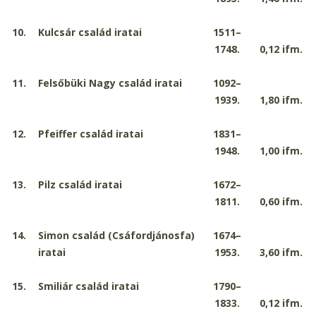
10.
Kulcsár család iratai
1511–
1748.
0,12
ifm.
11.
Felsőbüki Nagy család iratai
1092–
1939.
1,80
ifm.
12.
Pfeiffer család iratai
1831–
1948.
1,00
ifm.
13.
Pilz család iratai
1672–
1811.
0,60
ifm.
14.
Simon család (Csáfordjánosfa)
1674–
iratai
1953.
3,60
ifm.
15.
Smiliár család iratai
1790–
1833.
0,12
ifm.